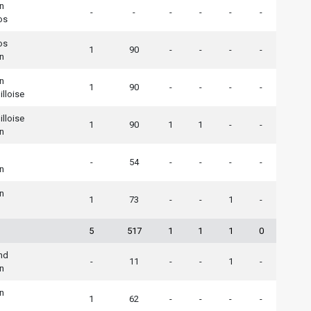
n
-
-
-
-
-
-
os
os
1
90
-
-
-
-
n
n
1
90
-
-
-
-
illoise
illoise
1
90
1
1
-
-
n
-
54
-
-
-
-
n
n
1
73
-
-
1
-
5
517
1
1
1
0
nd
-
11
-
-
1
-
n
n
1
62
-
-
-
-