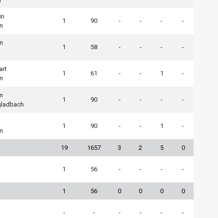
in
1
90
-
-
-
-
n
n
1
58
-
-
-
-
art
1
61
-
-
1
-
n
n
1
90
-
-
-
-
ladbach
1
90
-
-
1
-
n
19
1657
3
2
5
0
1
56
-
-
-
-
1
56
0
0
0
0
-
-
-
-
-
-