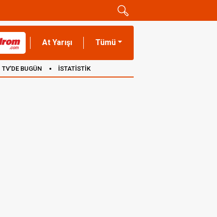
At Yarışı
Tümü
TV'DE BUGÜN
İSTATİSTİK