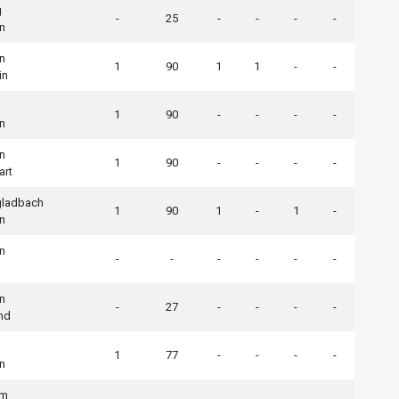
g
-
25
-
-
-
-
n
n
1
90
1
1
-
-
in
1
90
-
-
-
-
n
n
1
90
-
-
-
-
art
ladbach
1
90
1
-
1
-
n
n
-
-
-
-
-
-
n
-
27
-
-
-
-
nd
1
77
-
-
-
-
n
im