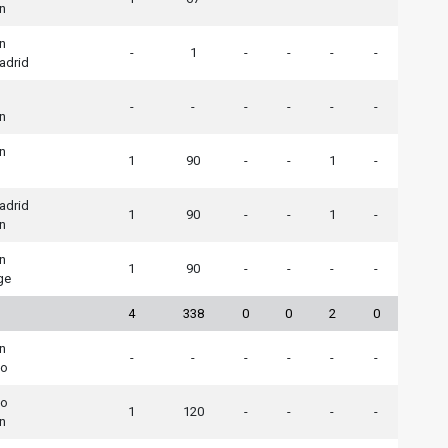
n
n
-
1
-
-
-
-
adrid
-
-
-
-
-
-
n
n
1
90
-
-
1
-
adrid
1
90
-
-
1
-
n
n
1
90
-
-
-
-
ge
4
338
0
0
2
0
n
-
-
-
-
-
-
co
co
1
120
-
-
-
-
n