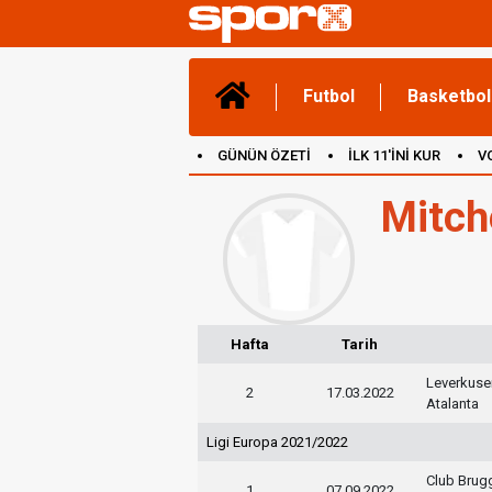
Futbol
Basketbol
GÜNÜN ÖZETİ
İLK 11'İNİ KUR
V
(YENİ) OYUNLAR
CANLI ANLATIM
Mitch
Hafta
Tarih
Leverkuse
2
17.03.2022
Atalanta
Ligi Europa 2021/2022
Club Brug
1
07.09.2022