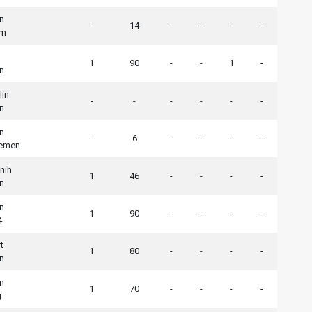
n
-
14
-
-
-
-
im
1
90
-
-
1
-
n
lin
-
-
-
-
-
-
n
n
-
6
-
-
-
-
remen
nih
1
46
-
-
-
-
n
n
1
90
-
-
-
-
4
t
1
80
-
-
-
-
n
n
1
70
-
-
-
-
g