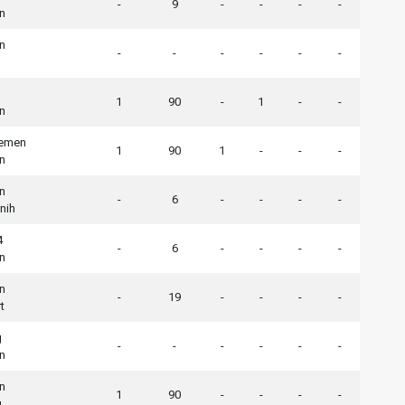
-
9
-
-
-
-
n
n
-
-
-
-
-
-
1
90
-
1
-
-
n
remen
1
90
1
-
-
-
n
n
-
6
-
-
-
-
nih
4
-
6
-
-
-
-
n
n
-
19
-
-
-
-
t
g
-
-
-
-
-
-
n
n
1
90
-
-
-
-
g