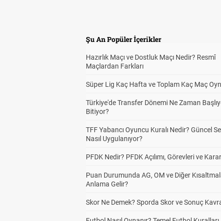
Şu An Popüler İçerikler
Hazırlık Maçı ve Dostluk Maçı Nedir? Resmî
Maçlardan Farkları
Süper Lig Kaç Hafta ve Toplam Kaç Maç Oyn
Türkiye'de Transfer Dönemi Ne Zaman Başlıy
Bitiyor?
TFF Yabancı Oyuncu Kuralı Nedir? Güncel S
Nasıl Uygulanıyor?
PFDK Nedir? PFDK Açılımı, Görevleri ve Karar
Puan Durumunda AG, OM ve Diğer Kısaltmal
Anlama Gelir?
Skor Ne Demek? Sporda Skor ve Sonuç Kavr
Futbol Nasıl Oynanır? Temel Futbol Kuralları