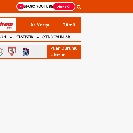
SPORX YOUTUBE
Abone Ol
At Yarışı
Tümü
GÜN
İSTATİSTİK
(YENİ) OYUNLAR
Puan Durumu
Fikstür