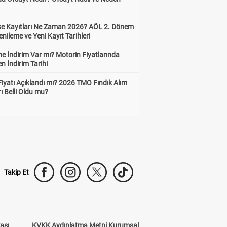
ise Kayıtları Ne Zaman 2026? AÖL 2. Dönem
enileme ve Yeni Kayıt Tarihleri
e İndirim Var mı? Motorin Fiyatlarında
n İndirim Tarihi
Fiyatı Açıklandı mı? 2026 TMO Fındık Alım
rı Belli Oldu mu?
Takip Et
kası
KVKK Aydınlatma Metni Kurumsal