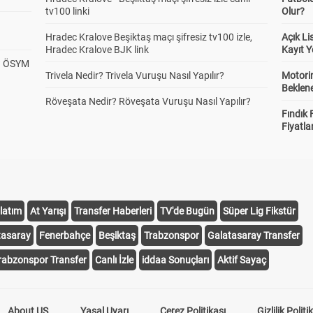
tv100 linki
Olur?
Hradec Kralove Beşiktaş maçı şifresiz tv100 izle,
Açık L
Hradec Kralove BJK link
Kayıt Y
? ÖSYM
Trivela Nedir? Trivela Vuruşu Nasıl Yapılır?
Motorin
Beklene
Röveşata Nedir? Röveşata Vuruşu Nasıl Yapılır?
Fındık 
Fiyatla
latım
At Yarışı
Transfer Haberleri
TV'de Bugün
Süper Lig Fikstür
tasaray
Fenerbahçe
Beşiktaş
Trabzonspor
Galatasaray Transfer
rabzonspor Transfer
Canlı İzle
iddaa Sonuçları
Aktif Sayaç
About US
Yasal Uyarı
Çerez Politikası
Gizlilik Politi