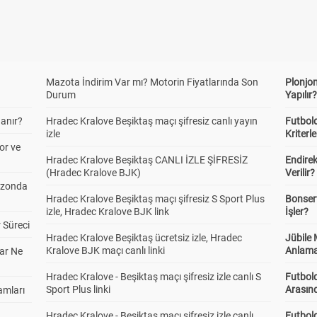
Mazota İndirim Var mı? Motorin Fiyatlarında Son
Plonjon
Durum
Yapılır
anır?
Hradec Kralove Beşiktaş maçı şifresiz canlı yayın
Futbold
izle
Kriterle
or ve
Hradec Kralove Beşiktaş CANLI İZLE ŞİFRESİZ
Endire
(Hradec Kralove BJK)
Verilir?
ezonda
Hradec Kralove Beşiktaş maçı şifresiz S Sport Plus
Bonserv
izle, Hradec Kralove BJK link
İşler?
 Süreci
Hradec Kralove Beşiktaş ücretsiz izle, Hradec
Jübile
Kralove BJK maçı canlı linki
Anlama
ar Ne
Hradec Kralove - Beşiktaş maçı şifresiz izle canlı S
Futbold
Sport Plus linki
Arasınd
amları
Hradec Kralove - Beşiktaş maçı şifresiz izle canlı
Futbol