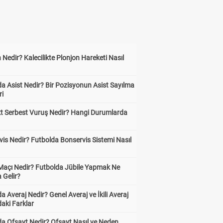
 Nedir? Kalecilikte Plonjon Hareketi Nasıl
?
a Asist Nedir? Bir Pozisyonun Asist Sayılma
ri
kt Serbest Vuruş Nedir? Hangi Durumlarda
is Nedir? Futbolda Bonservis Sistemi Nasıl
 Maçı Nedir? Futbolda Jübile Yapmak Ne
 Gelir?
a Averaj Nedir? Genel Averaj ve İkili Averaj
aki Farklar
da Ofsayt Nedir? Ofsayt Nasıl ve Neden