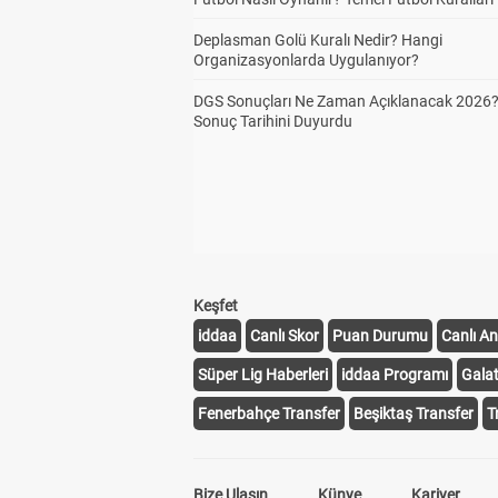
Deplasman Golü Kuralı Nedir? Hangi
Organizasyonlarda Uygulanıyor?
DGS Sonuçları Ne Zaman Açıklanacak 2026
Sonuç Tarihini Duyurdu
Keşfet
iddaa
Canlı Skor
Puan Durumu
Canlı An
Süper Lig Haberleri
iddaa Programı
Gala
Fenerbahçe Transfer
Beşiktaş Transfer
T
Bize Ulaşın
Künye
Kariyer