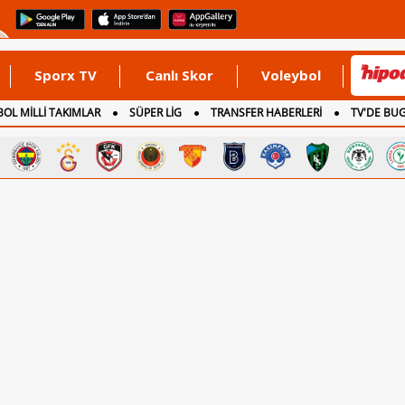
Sporx TV
Canlı Skor
Voleybol
OL MİLLİ TAKIMLAR
SÜPER LİG
TRANSFER HABERLERİ
TV'DE BU