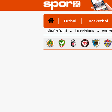
Futbol
Basketbol
GÜNÜN ÖZETİ
İLK 11'İNİ KUR
VOLEYB
CANLI ANLATIM
İNGİLTERE