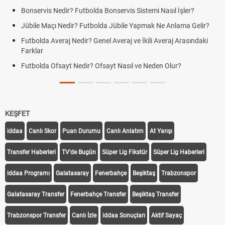
Bonservis Nedir? Futbolda Bonservis Sistemi Nasıl İşler?
Jübile Maçı Nedir? Futbolda Jübile Yapmak Ne Anlama Gelir?
Futbolda Averaj Nedir? Genel Averaj ve İkili Averaj Arasındaki
Farklar
Futbolda Ofsayt Nedir? Ofsayt Nasıl ve Neden Olur?
KEŞFET
iddaa
Canlı Skor
Puan Durumu
Canlı Anlatım
At Yarışı
Transfer Haberleri
TV'de Bugün
Süper Lig Fikstür
Süper Lig Haberleri
iddaa Programı
Galatasaray
Fenerbahçe
Beşiktaş
Trabzonspor
Galatasaray Transfer
Fenerbahçe Transfer
Beşiktaş Transfer
Trabzonspor Transfer
Canlı İzle
iddaa Sonuçları
Aktif Sayaç