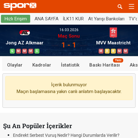
ANA SAYFA
İLK11 KUR
At Yarışı Bankoları
TV'
Hızlı Erişim
16.03.2026
Maç Sonu
Jong AZ Alkmaar
MVV Maastricht
1 - 1
G
M
M
M
G
M
B
B
M
M
Yeni
Olaylar
Kadrolar
İstatistik
Baskı Haritası
Aks
İçerik bulunmuyor
Maçın başlamasına yakın canlı anlatım başlayacaktır.
Şu An Popüler İçerikler
Endirekt Serbest Vuruş Nedir? Hangi Durumlarda Verilir?