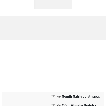
Semih Sahin
asist yaptı.
47'
GOL!
Mergim Berisha
47'