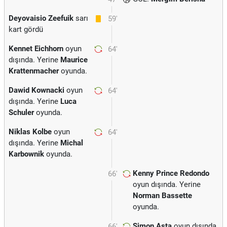
Deyovaisio Zeefuik
sarı
59'
kart gördü
Kennet Eichhorn
oyun
64'
dışında. Yerine
Maurice
Krattenmacher
oyunda.
Dawid Kownacki
oyun
64'
dışında. Yerine
Luca
Schuler
oyunda.
Niklas Kolbe
oyun
64'
dışında. Yerine
Michal
Karbownik
oyunda.
Kenny Prince Redondo
66'
oyun dışında. Yerine
Norman Bassette
oyunda.
Simon Asta
oyun dışında.
66'