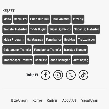
KEŞFET
iddaa
Canlı Skor
Puan Durumu
Canlı Anlatım
At Yarışı
Transfer Haberleri
TV'de Bugün
Süper Lig Fikstür
Süper Lig Haberleri
iddaa Programı
Galatasaray
Fenerbahçe
Beşiktaş
Trabzonspor
Galatasaray Transfer
Fenerbahçe Transfer
Beşiktaş Transfer
Trabzonspor Transfer
Canlı İzle
iddaa Sonuçları
Aktif Sayaç
Takip Et
Bize Ulaşın
Künye
Kariyer
About US
Yasal Uyarı