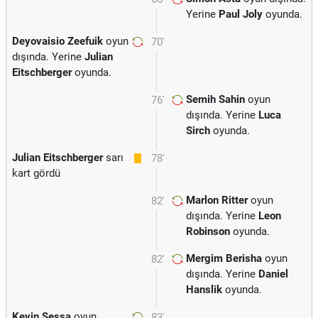
Yerine
Paul Joly
oyunda.
Deyovaisio Zeefuik
oyun
70'
dışında. Yerine
Julian
Eitschberger
oyunda.
Semih Sahin
oyun
76'
dışında. Yerine
Luca
Sirch
oyunda.
Julian Eitschberger
sarı
78'
kart gördü
Marlon Ritter
oyun
82'
dışında. Yerine
Leon
Robinson
oyunda.
Mergim Berisha
oyun
82'
dışında. Yerine
Daniel
Hanslik
oyunda.
Kevin Sessa
oyun
83'