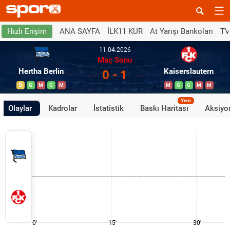
ANA SAYFA
İLK11 KUR
At Yarışı Bankoları
TV
Hızlı Erişim
11.04.2026
Maç Sonu
Hertha Berlin
Kaiserslautern
0 - 1
B
G
M
G
M
M
G
G
M
M
Yeni
Olaylar
Kadrolar
İstatistik
Baskı Haritası
Aksiyon
0'
15'
30'