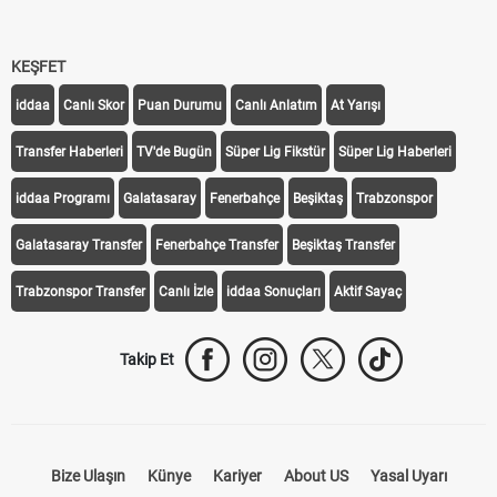
KEŞFET
iddaa
Canlı Skor
Puan Durumu
Canlı Anlatım
At Yarışı
Transfer Haberleri
TV'de Bugün
Süper Lig Fikstür
Süper Lig Haberleri
iddaa Programı
Galatasaray
Fenerbahçe
Beşiktaş
Trabzonspor
Galatasaray Transfer
Fenerbahçe Transfer
Beşiktaş Transfer
Trabzonspor Transfer
Canlı İzle
iddaa Sonuçları
Aktif Sayaç
Takip Et
Bize Ulaşın
Künye
Kariyer
About US
Yasal Uyarı