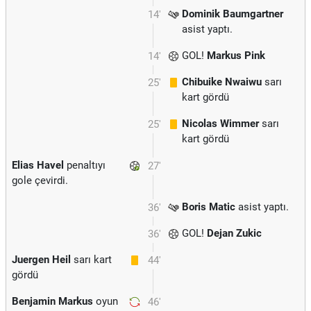
Dominik Baumgartner
14'
asist yaptı.
GOL!
Markus Pink
14'
Chibuike Nwaiwu
sarı
25'
kart gördü
Nicolas Wimmer
sarı
25'
kart gördü
Elias Havel
penaltıyı
27'
gole çevirdi.
Boris Matic
asist yaptı.
36'
GOL!
Dejan Zukic
36'
Juergen Heil
sarı kart
44'
gördü
Benjamin Markus
oyun
46'