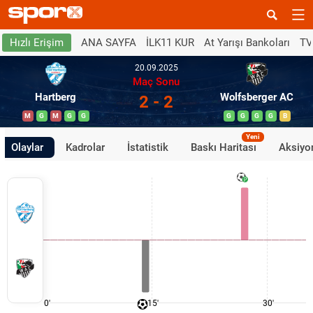
ANA SAYFA
İLK11 KUR
At Yarışı Bankoları
TV
Hızlı Erişim
20.09.2025
Maç Sonu
Hartberg
Wolfsberger AC
2 - 2
M
G
M
G
G
G
G
G
G
B
Yeni
Olaylar
Kadrolar
İstatistik
Baskı Haritası
Aksiyon
0'
15'
30'