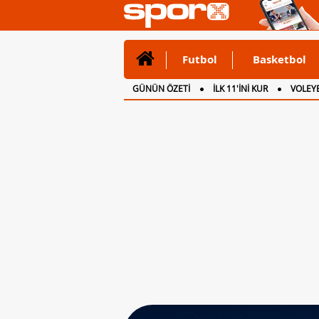
Futbol
Basketbol
GÜNÜN ÖZETİ
İLK 11'İNİ KUR
VOLEYB
CANLI ANLATIM
İNGİLTERE