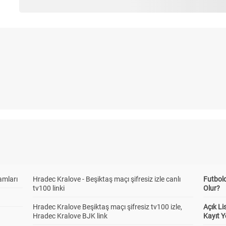
amları
Hradec Kralove - Beşiktaş maçı şifresiz izle canlı
Futbol
tv100 linki
Olur?
Hradec Kralove Beşiktaş maçı şifresiz tv100 izle,
Açık L
Hradec Kralove BJK link
Kayıt Y