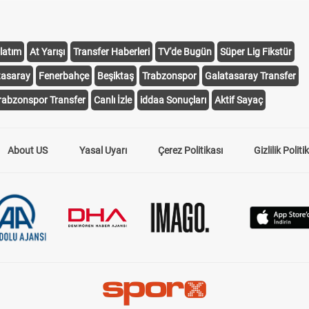
latım
At Yarışı
Transfer Haberleri
TV'de Bugün
Süper Lig Fikstür
tasaray
Fenerbahçe
Beşiktaş
Trabzonspor
Galatasaray Transfer
rabzonspor Transfer
Canlı İzle
iddaa Sonuçları
Aktif Sayaç
About US
Yasal Uyarı
Çerez Politikası
Gizlilik Politi