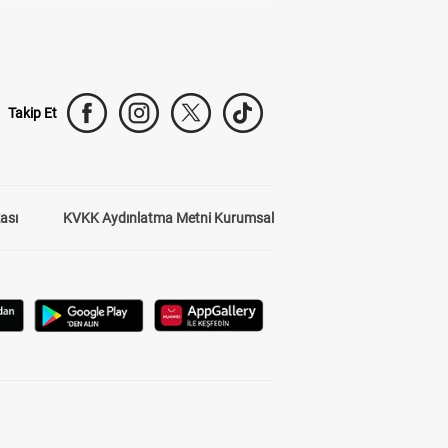
Takip Et
kası
KVKK Aydınlatma Metni Kurumsal