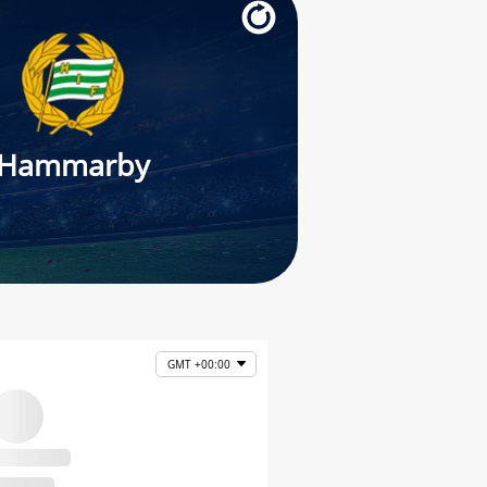
Hammarby
n
GMT +00:00