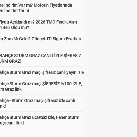
e İndirim Var mı? Motorin Fiyatlarında
n İndirim Tarihi
Fiyatı Açıklandı mı? 2026 TMO Fındık Alım
rı Belli Oldu mu?
a Zam Mı Geldi? Güncel JTI Sigara Fiyatları
BAHÇE STURM GRAZ CANLI İZLE ŞİFRESİZ
TURM GRAZ)
hçe Sturm Graz maçı şifresiz canlı yayın izle
ahçe Sturm Graz maçı ŞİFRESİZ tv100 İZLE,
rm Graz link
hçe - Sturm Graz maçı şifresiz izle canlı
inki
hçe Sturm Graz ücretsiz izle, Fener Sturm
çı canlı linki