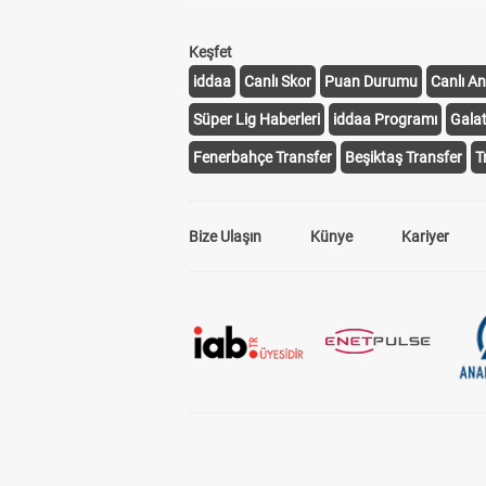
Keşfet
iddaa
Canlı Skor
Puan Durumu
Canlı An
Süper Lig Haberleri
iddaa Programı
Gala
Fenerbahçe Transfer
Beşiktaş Transfer
T
Bize Ulaşın
Künye
Kariyer