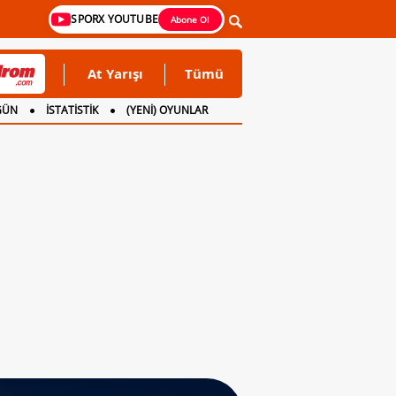
SPORX YOUTUBE
Abone Ol
At Yarışı
Tümü
GÜN
İSTATİSTİK
(YENİ) OYUNLAR