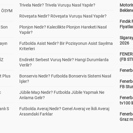
Trivela Nedir? Trivela Vuruşu Nasıl Yapılır?
Motorin
Beklene
? ÖSYM
Röveşata Nedir? Röveşata Vuruşu Nasıl Yapılır?
Fındık 
Fiyatla
a Son
Plonjon Nedir? Kalecilikte Plonjon Hareketi Nasıl
Yapılır?
Sigaray
2026
yayın
Futbolda Asist Nedir? Bir Pozisyonun Asist Sayılma
Kriterleri
FENER
(FB S
İZ
Endirekt Serbest Vuruş Nedir? Hangi Durumlarda
Verilir?
Fenerba
t Plus
Bonservis Nedir? Futbolda Bonservis Sistemi Nasıl
İşler?
Fenerb
FB Stu
c
Jübile Maçı Nedir? Futbolda Jübile Yapmak Ne
Anlama Gelir?
Fenerba
tv100 l
anlı S
Futbolda Averaj Nedir? Genel Averaj ve İkili Averaj
Arasındaki Farklar
Fenerba
Graz ma