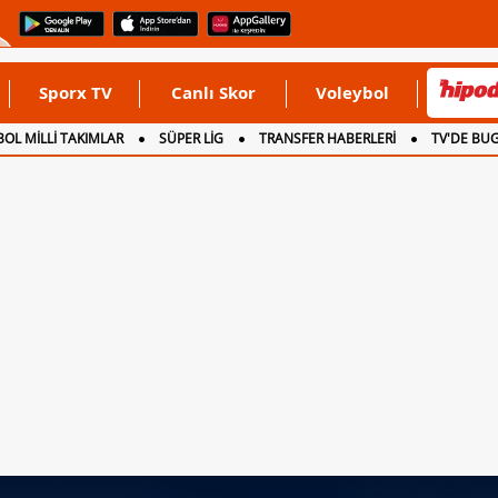
Sporx TV
Canlı Skor
Voleybol
OL MİLLİ TAKIMLAR
SÜPER LİG
TRANSFER HABERLERİ
TV'DE BU