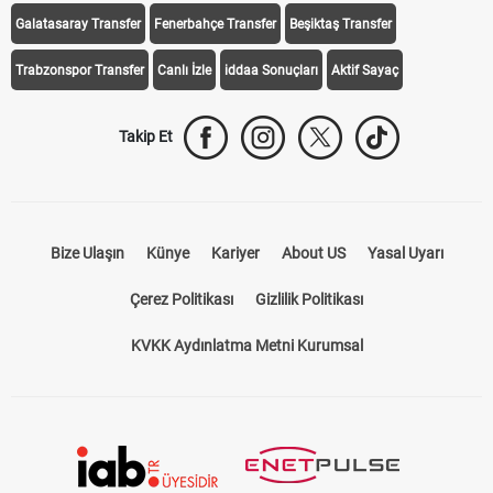
Galatasaray Transfer
Fenerbahçe Transfer
Beşiktaş Transfer
Trabzonspor Transfer
Canlı İzle
iddaa Sonuçları
Aktif Sayaç
Takip Et
Bize Ulaşın
Künye
Kariyer
About US
Yasal Uyarı
Çerez Politikası
Gizlilik Politikası
KVKK Aydınlatma Metni Kurumsal