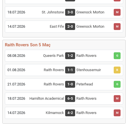
18.07.2026
St. Johnstone
3-0
Greenock Morton
M
14.07.2026
East Fife
2-0
Greenock Morton
M
Raith Rovers Son 5 Maç
08.08.2026
Queen's Park
1-2
Raith Rovers
G
01.08.2026
Raith Rovers
1-1
Stenhousemuir
B
21.07.2026
Raith Rovers
1-0
Peterhead
G
18.07.2026
Hamilton Academical
6-5
Raith Rovers
M
14.07.2026
Kilmarnock
4-2
Raith Rovers
M