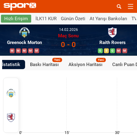
İLK11 KUR
Günün Özeti
At Yarışı Bankoları
TV
Hızlı Erişim
14.02.2026
Maç Sonu
Greenock Morton
Raith Rovers
0 - 0
M
M
M
M
M
G
B
G
M
M
Yeni
Yeni
İstatistik
Baskı Haritası
Aksiyon Haritası
Canlı Puan
0'
15'
30'