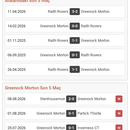
Aralarındaki son 5 maç
11.04.2026
Raith Rovers
3-2
Greenock Morton
14.02.2026
Greenock Morton
0-0
Raith Rovers
01.11.2025
Raith Rovers
1-1
Greenock Morton
06.09.2025
Greenock Morton
0-1
Raith Rovers
26.04.2025
Raith Rovers
1-1
Greenock Morton
Greenock Morton Son 5 Maç
08.08.2026
Stenhousemuir
2-0
Greenock Morton
M
01.08.2026
Greenock Morton
0-1
Partick Thistle
M
25.07.2026
Greenock Morton
0-1
Inverness CT
M