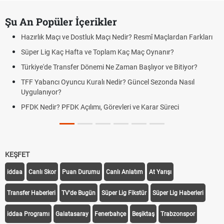
Şu An Popüler İçerikler
Hazırlık Maçı ve Dostluk Maçı Nedir? Resmî Maçlardan Farkları
Süper Lig Kaç Hafta ve Toplam Kaç Maç Oynanır?
Türkiye'de Transfer Dönemi Ne Zaman Başlıyor ve Bitiyor?
TFF Yabancı Oyuncu Kuralı Nedir? Güncel Sezonda Nasıl
Uygulanıyor?
PFDK Nedir? PFDK Açılımı, Görevleri ve Karar Süreci
KEŞFET
iddaa
Canlı Skor
Puan Durumu
Canlı Anlatım
At Yarışı
Transfer Haberleri
TV'de Bugün
Süper Lig Fikstür
Süper Lig Haberleri
iddaa Programı
Galatasaray
Fenerbahçe
Beşiktaş
Trabzonspor