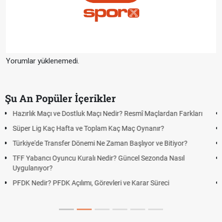
Yorumlar yüklenemedi.
Şu An Popüler İçerikler
ı
Puan Durumunda AG, OM ve Diğer Kısaltmalar Ne Anlama Gelir?
Skor Ne Demek? Sporda Skor ve Sonuç Kavramları
Futbol Nasıl Oynanır? Temel Futbol Kuralları
Deplasman Golü Kuralı Nedir? Hangi Organizasyonlarda
Uygulanıyor?
DGS Sonuçları Ne Zaman Açıklanacak 2026? ÖSYM Sonuç
Tarihini Duyurdu