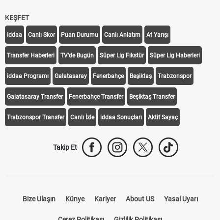
KEŞFET
iddaa
Canlı Skor
Puan Durumu
Canlı Anlatım
At Yarışı
Transfer Haberleri
TV'de Bugün
Süper Lig Fikstür
Süper Lig Haberleri
iddaa Programı
Galatasaray
Fenerbahçe
Beşiktaş
Trabzonspor
Galatasaray Transfer
Fenerbahçe Transfer
Beşiktaş Transfer
Trabzonspor Transfer
Canlı İzle
iddaa Sonuçları
Aktif Sayaç
Takip Et
Bize Ulaşın
Künye
Kariyer
About US
Yasal Uyarı
Çerez Politikası
Gizlilik Politikası