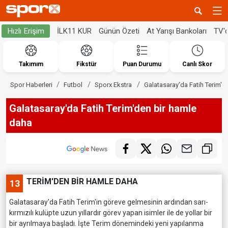
İLK11 KUR
Günün Özeti
At Yarışı Bankoları
TV'
Hızlı Erişim
Takımım
Fikstür
Puan Durumu
Canlı Skor
Spor Haberleri
Futbol
Sporx Ekstra
Galatasaray'da Fatih Terim'd
Galatasaray'da Fatih Terim'den bir hamle
daha
TERİM'DEN BİR HAMLE DAHA
13
Galatasaray'da Fatih Terim'in göreve gelmesinin ardından sarı-
kırmızılı kulüpte uzun yıllardır görev yapan isimler ile de yollar bir
bir ayrılmaya başladı. İşte Terim dönemindeki yeni yapılanma