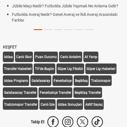
Jübile Maçı Nedir? Futbolda Jübile Yapmak Ne Anlama Gelir?
Futbolda Averaj Nedir? Genel Averaj ve İkili Averaj Arasındaki
Farklar
KEŞFET
iddaa
Canlı Skor
Puan Durumu
Canlı Anlatım
At Yarışı
Transfer Haberleri
TV'de Bugün
Süper Lig Fikstür
Süper Lig Haberleri
iddaa Programı
Galatasaray
Fenerbahçe
Beşiktaş
Trabzonspor
Galatasaray Transfer
Fenerbahçe Transfer
Beşiktaş Transfer
Trabzonspor Transfer
Canlı İzle
iddaa Sonuçları
Aktif Sayaç