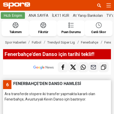
ANA SAYFA
İLK11 KUR
At Yarışı Bankoları
TV'
Hızlı Erişim
Takımım
Fikstür
Puan Durumu
Canlı Skor
Spor Haberleri
Futbol
Trendyol Süper Lig
Fenerbahçe
Fenerb
Fenerbahçe'den Danso için tarihi teklif!
FENERBAHÇE'DEN DANSO HAMLESİ
6
Ara transferde stopere iki transfer yapmakta kararlı olan
Fenerbahçe, Avusturyalı Kevin Danso için bastırıyor.