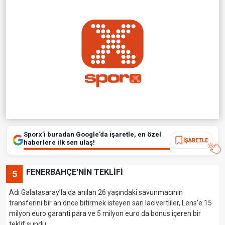
Sporx’i buradan Google’da işaretle, en özel
İŞARETLE
haberlere ilk sen ulaş!
FENERBAHÇE'NİN TEKLİFİ
5
Adı Galatasaray’la da anılan 26 yaşındaki savunmacının
transferini bir an önce bitirmek isteyen sarı lacivertliler, Lens’e 15
milyon euro garanti para ve 5 milyon euro da bonus içeren bir
teklif sundu.