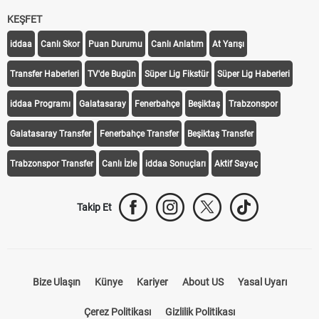
KEŞFET
iddaa
Canlı Skor
Puan Durumu
Canlı Anlatım
At Yarışı
Transfer Haberleri
TV'de Bugün
Süper Lig Fikstür
Süper Lig Haberleri
iddaa Programı
Galatasaray
Fenerbahçe
Beşiktaş
Trabzonspor
Galatasaray Transfer
Fenerbahçe Transfer
Beşiktaş Transfer
Trabzonspor Transfer
Canlı İzle
iddaa Sonuçları
Aktif Sayaç
Takip Et
Bize Ulaşın
Künye
Kariyer
About US
Yasal Uyarı
Çerez Politikası
Gizlilik Politikası