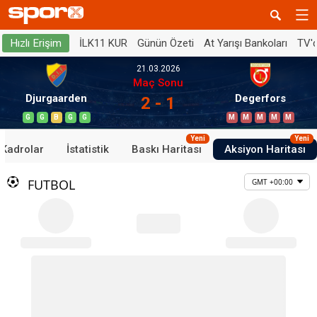
İLK11 KUR
Günün Özeti
At Yarışı Bankoları
TV'
Hızlı Erişim
21.03.2026
Maç Sonu
Djurgaarden
Degerfors
2 - 1
G
G
B
G
G
M
M
M
M
M
Yeni
Yeni
Kadrolar
İstatistik
Baskı Haritası
Aksiyon Haritası
FUTBOL
GMT +00:00