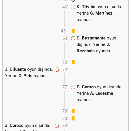
K. Triviño
oyun dışında.
46'
Yerine
G. Martínez
oyunda.
45 +
G. Bustamante
oyun
53'
2
dışında. Yerine
J.
Rezabala
oyunda.
70'
J. Cifuente
oyun dışında.
74'
Yerine
O. Piris
oyunda.
G. Corozo
oyun dışında.
77'
Yerine
Á. Ledesma
oyunda.
78'
80'
J. Corozo
oyun dışında.
84'