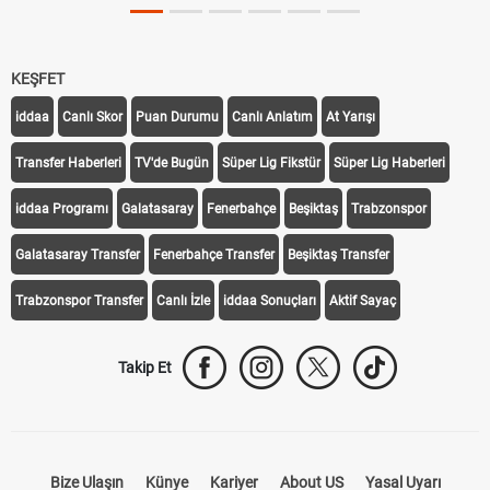
KEŞFET
iddaa
Canlı Skor
Puan Durumu
Canlı Anlatım
At Yarışı
Transfer Haberleri
TV'de Bugün
Süper Lig Fikstür
Süper Lig Haberleri
iddaa Programı
Galatasaray
Fenerbahçe
Beşiktaş
Trabzonspor
Galatasaray Transfer
Fenerbahçe Transfer
Beşiktaş Transfer
Trabzonspor Transfer
Canlı İzle
iddaa Sonuçları
Aktif Sayaç
Takip Et
Bize Ulaşın
Künye
Kariyer
About US
Yasal Uyarı