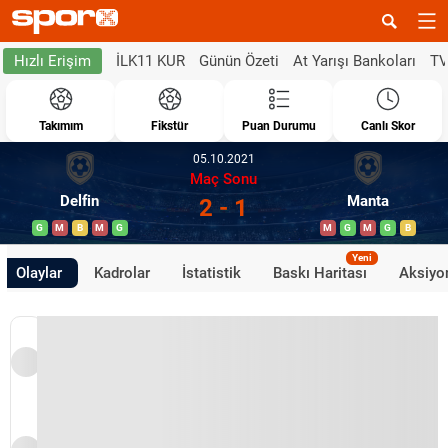
İLK11 KUR
Günün Özeti
At Yarışı Bankoları
TV
Hızlı Erişim
Takımım
Fikstür
Puan Durumu
Canlı Skor
05.10.2021
Maç Sonu
Delfin
Manta
2 - 1
G
M
B
M
G
M
G
M
G
B
Yeni
Olaylar
Kadrolar
İstatistik
Baskı Haritası
Aksiyon