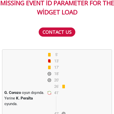
MISSING EVENT ID PARAMETER FOR THE
WIDGET LOAD
CONTACT US
5'
13'
17'
18'
20'
26'
G. Corozo
oyun dışında.
41'
Yerine
K. Peralta
oyunda.
42'