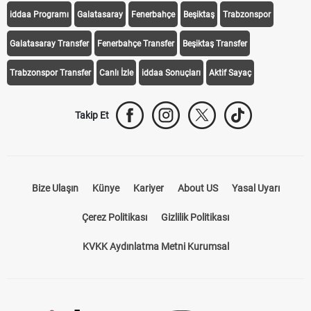
iddaa Programı
Galatasaray
Fenerbahçe
Beşiktaş
Trabzonspor
Galatasaray Transfer
Fenerbahçe Transfer
Beşiktaş Transfer
Trabzonspor Transfer
Canlı İzle
iddaa Sonuçları
Aktif Sayaç
Takip Et
Bize Ulaşın
Künye
Kariyer
About US
Yasal Uyarı
Çerez Politikası
Gizlilik Politikası
KVKK Aydınlatma Metni Kurumsal