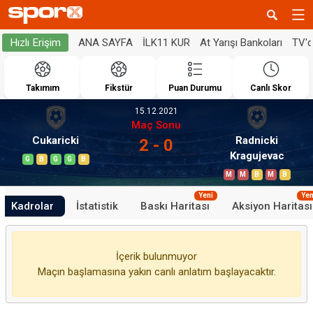
ANA SAYFA
İLK11 KUR
At Yarışı Bankoları
TV'
Hızlı Erişim
Takımım
Fikstür
Puan Durumu
Canlı Skor
15.12.2021
Maç Sonu
Cukaricki
Radnicki
2 - 0
Kragujevac
G
B
G
G
B
M
M
B
M
B
Yeni
Yen
Kadrolar
İstatistik
Baskı Haritası
Aksiyon Haritası
İçerik bulunmuyor
Maçın başlamasına yakın canlı anlatım başlayacaktır.