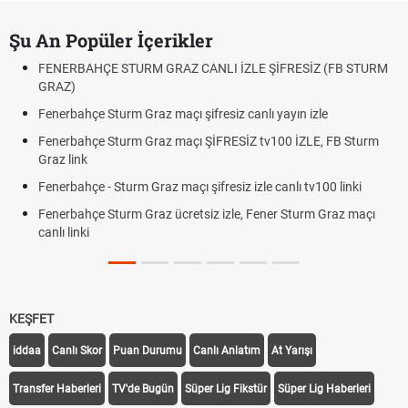
Şu An Popüler İçerikler
FENERBAHÇE STURM GRAZ CANLI İZLE ŞİFRESİZ (FB STURM
GRAZ)
Fenerbahçe Sturm Graz maçı şifresiz canlı yayın izle
Fenerbahçe Sturm Graz maçı ŞİFRESİZ tv100 İZLE, FB Sturm
Graz link
Fenerbahçe - Sturm Graz maçı şifresiz izle canlı tv100 linki
Fenerbahçe Sturm Graz ücretsiz izle, Fener Sturm Graz maçı
canlı linki
KEŞFET
iddaa
Canlı Skor
Puan Durumu
Canlı Anlatım
At Yarışı
Transfer Haberleri
TV'de Bugün
Süper Lig Fikstür
Süper Lig Haberleri