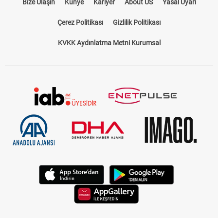
Bize Ulaşın
Künye
Kariyer
About US
Yasal Uyarı
Çerez Politikası
Gizlilik Politikası
KVKK Aydınlatma Metni Kurumsal