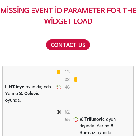
MISSING EVENT ID PARAMETER FOR THE
WIDGET LOAD
CONTACT US
13'
33'
I. N'Diaye
oyun dışında.
46'
Yerine
S. Colovic
oyunda.
62'
V. Trifunovic
oyun
65'
dışında. Yerine
B.
Burmaz
oyunda.