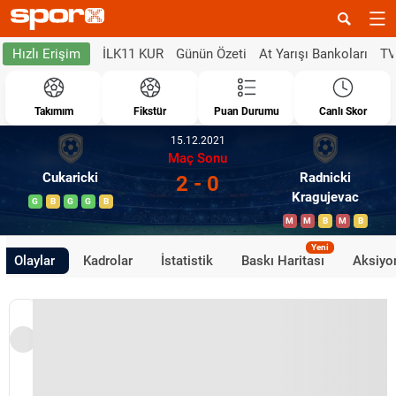
İLK11 KUR
Günün Özeti
At Yarışı Bankoları
TV
Hızlı Erişim
Takımım
Fikstür
Puan Durumu
Canlı Skor
15.12.2021
Maç Sonu
Cukaricki
Radnicki
2 - 0
Kragujevac
G
B
G
G
B
M
M
B
M
B
Yeni
Olaylar
Kadrolar
İstatistik
Baskı Haritası
Aksiyon