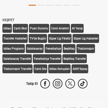
KEŞFET
iddaa
Canlı Skor
Puan Durumu
Canlı Anlatım
At Yarışı
Transfer Haberleri
TV'de Bugün
Süper Lig Fikstür
Süper Lig Haberleri
iddaa Programı
Galatasaray
Fenerbahçe
Beşiktaş
Trabzonspor
Galatasaray Transfer
Fenerbahçe Transfer
Beşiktaş Transfer
Trabzonspor Transfer
Canlı İzle
iddaa Sonuçları
Aktif Sayaç
Takip Et