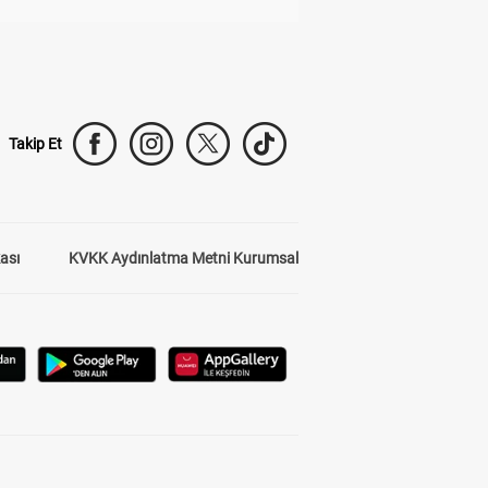
Takip Et
kası
KVKK Aydınlatma Metni Kurumsal