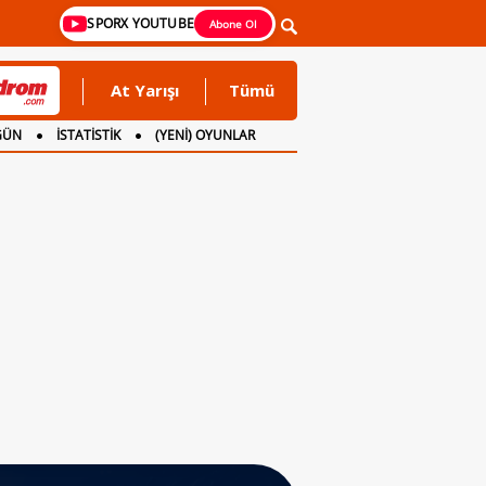
SPORX YOUTUBE
Abone Ol
At Yarışı
Tümü
GÜN
İSTATİSTİK
(YENİ) OYUNLAR