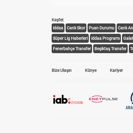
Keşfet
iddaa
Canlı Skor
Puan Durumu
Canlı An
Süper Lig Haberleri
iddaa Programı
Gala
Fenerbahçe Transfer
Beşiktaş Transfer
T
Bize Ulaşın
Künye
Kariyer