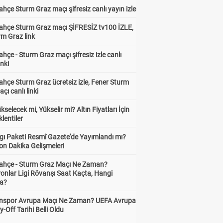
hçe Sturm Graz maçı şifresiz canlı yayın izle
ahçe Sturm Graz maçı ŞİFRESİZ tv100 İZLE,
rm Graz link
hçe - Sturm Graz maçı şifresiz izle canlı
inki
hçe Sturm Graz ücretsiz izle, Fener Sturm
çı canlı linki
ükselecek mi, Yükselir mi? Altın Fiyatları İçin
lentiler
gı Paketi Resmî Gazete'de Yayımlandı mı?
on Dakika Gelişmeleri
ahçe - Sturm Graz Maçı Ne Zaman?
onlar Ligi Rövanşı Saat Kaçta, Hangi
a?
nspor Avrupa Maçı Ne Zaman? UEFA Avrupa
y-Off Tarihi Belli Oldu