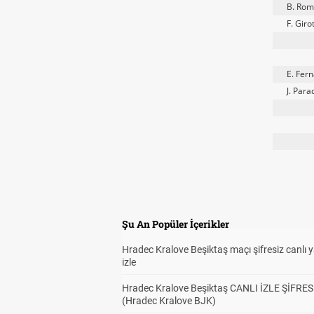
B. Rom
F. Girot
E. Fer
J. Para
Şu An Popüler İçerikler
Hradec Kralove Beşiktaş maçı şifresiz canlı 
izle
Hradec Kralove Beşiktaş CANLI İZLE ŞİFRES
(Hradec Kralove BJK)