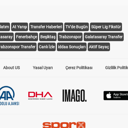
latım
At Yarışı
Transfer Haberleri
TV'de Bugün
Süper Lig Fikstür
tasaray
Fenerbahçe
Beşiktaş
Trabzonspor
Galatasaray Transfer
rabzonspor Transfer
Canlı İzle
iddaa Sonuçları
Aktif Sayaç
About US
Yasal Uyarı
Çerez Politikası
Gizlilik Politi