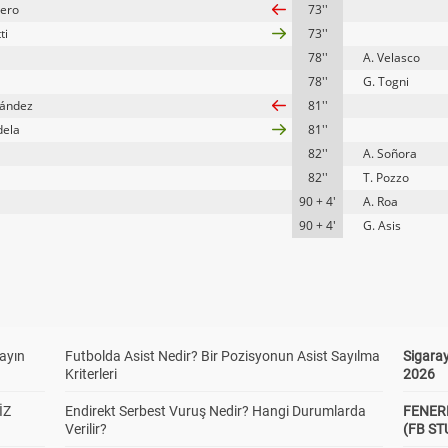
ero
73''
ti
73''
78''
A. Velasco
78''
G. Togni
nández
81''
dela
81''
82''
A. Soñora
82''
T. Pozzo
90 + 4'
A. Roa
90 + 4'
G. Asis
yayın
Futbolda Asist Nedir? Bir Pozisyonun Asist Sayılma
Sigaray
Kriterleri
2026
İZ
Endirekt Serbest Vuruş Nedir? Hangi Durumlarda
FENER
Verilir?
(FB S