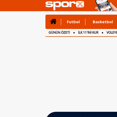
Futbol
Basketbol
GÜNÜN ÖZETİ
İLK 11'İNİ KUR
VOLEYB
CANLI ANLATIM
İNGİLTERE