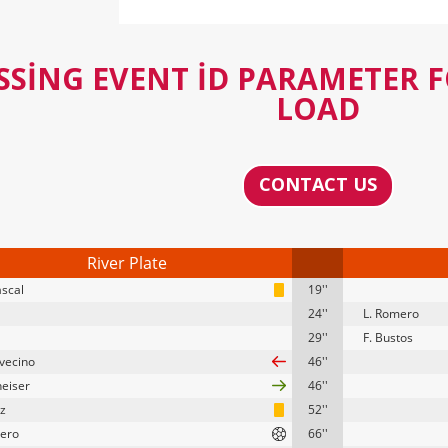
SSING EVENT ID PARAMETER 
LOAD
CONTACT US
River Plate
ascal
19''
24''
L. Romero
29''
F. Bustos
avecino
46''
heiser
46''
ez
52''
ero
66''