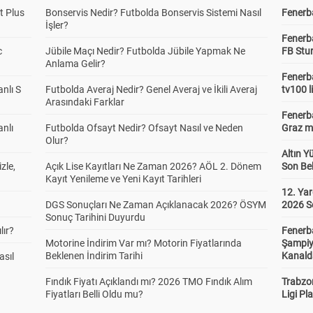
t Plus
Bonservis Nedir? Futbolda Bonservis Sistemi Nasıl
Fenerba
İşler?
Fenerb
c
Jübile Maçı Nedir? Futbolda Jübile Yapmak Ne
FB Stu
Anlama Gelir?
Fenerba
anlı S
Futbolda Averaj Nedir? Genel Averaj ve İkili Averaj
tv100 l
Arasındaki Farklar
Fenerba
anlı
Futbolda Ofsayt Nedir? Ofsayt Nasıl ve Neden
Graz ma
Olur?
Altın Y
zle,
Açık Lise Kayıtları Ne Zaman 2026? AÖL 2. Dönem
Son Bek
Kayıt Yenileme ve Yeni Kayıt Tarihleri
12. Yar
DGS Sonuçları Ne Zaman Açıklanacak 2026? ÖSYM
2026 S
Sonuç Tarihini Duyurdu
lır?
Fenerb
Motorine İndirim Var mı? Motorin Fiyatlarında
Şampiy
Beklenen İndirim Tarihi
Kanald
asıl
Fındık Fiyatı Açıklandı mı? 2026 TMO Fındık Alım
Trabzo
Fiyatları Belli Oldu mu?
Ligi Pla