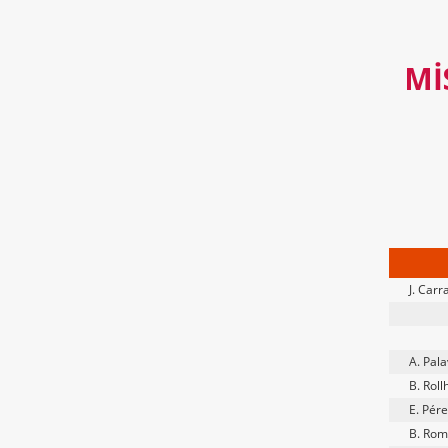
MI
J. Carr
A. Pal
B. Roll
E. Pér
B. Rom