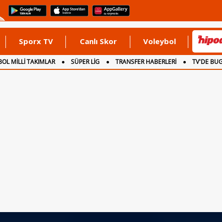
Sporx TV
Canlı Skor
Voleybol
OL MİLLİ TAKIMLAR
SÜPER LİG
TRANSFER HABERLERİ
TV'DE BU