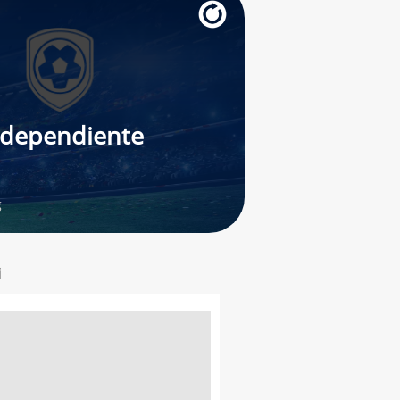
ndependiente
g
i