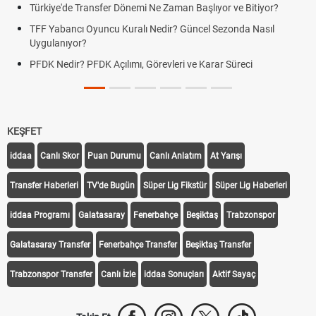
Türkiye'de Transfer Dönemi Ne Zaman Başlıyor ve Bitiyor?
TFF Yabancı Oyuncu Kuralı Nedir? Güncel Sezonda Nasıl
Uygulanıyor?
PFDK Nedir? PFDK Açılımı, Görevleri ve Karar Süreci
KEŞFET
iddaa
Canlı Skor
Puan Durumu
Canlı Anlatım
At Yarışı
Transfer Haberleri
TV'de Bugün
Süper Lig Fikstür
Süper Lig Haberleri
iddaa Programı
Galatasaray
Fenerbahçe
Beşiktaş
Trabzonspor
Galatasaray Transfer
Fenerbahçe Transfer
Beşiktaş Transfer
Trabzonspor Transfer
Canlı İzle
iddaa Sonuçları
Aktif Sayaç