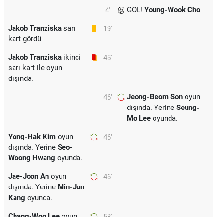
GOL!
Young-Wook Cho
4'
Jakob Tranziska
sarı
19'
kart gördü
Jakob Tranziska
ikinci
45'
sarı kart ile oyun
dışında.
Jeong-Beom Son
oyun
46'
dışında. Yerine
Seung-
Mo Lee
oyunda.
Yong-Hak Kim
oyun
46'
dışında. Yerine
Seo-
Woong Hwang
oyunda.
Jae-Joon An
oyun
46'
dışında. Yerine
Min-Jun
Kang
oyunda.
Chang-Woo Lee
oyun
53'