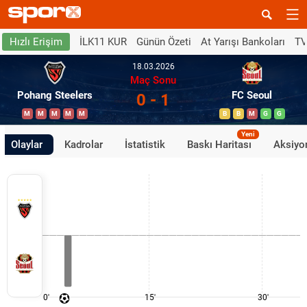
İLK11 KUR
Günün Özeti
At Yarışı Bankoları
TV
Hızlı Erişim
18.03.2026
Maç Sonu
Pohang Steelers
FC Seoul
0 - 1
M
M
M
M
M
B
B
M
G
G
Yeni
Olaylar
Kadrolar
İstatistik
Baskı Haritası
Aksiyon
0'
15'
30'