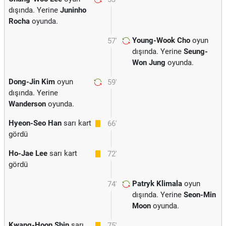
dışında. Yerine
Juninho
Rocha
oyunda.
Young-Wook Cho
oyun
57'
dışında. Yerine
Seung-
Won Jung
oyunda.
Dong-Jin Kim
oyun
59'
dışında. Yerine
Wanderson
oyunda.
Hyeon-Seo Han
sarı kart
66'
gördü
Ho-Jae Lee
sarı kart
72'
gördü
Patryk Klimala
oyun
74'
dışında. Yerine
Seon-Min
Moon
oyunda.
Kwang-Hoon Shin
sarı
75'