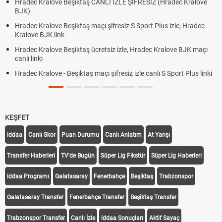
Hradec Kralove Beşiktaş CANLI İZLE ŞİFRESİZ (Hradec Kralove
BJK)
Hradec Kralove Beşiktaş maçı şifresiz S Sport Plus izle, Hradec
Kralove BJK link
Hradec Kralove Beşiktaş ücretsiz izle, Hradec Kralove BJK maçı
canlı linki
Hradec Kralove - Beşiktaş maçı şifresiz izle canlı S Sport Plus linki
KEŞFET
iddaa
Canlı Skor
Puan Durumu
Canlı Anlatım
At Yarışı
Transfer Haberleri
TV'de Bugün
Süper Lig Fikstür
Süper Lig Haberleri
iddaa Programı
Galatasaray
Fenerbahçe
Beşiktaş
Trabzonspor
Galatasaray Transfer
Fenerbahçe Transfer
Beşiktaş Transfer
Trabzonspor Transfer
Canlı İzle
iddaa Sonuçları
Aktif Sayaç