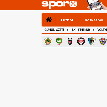
Futbol
Basketbol
GÜNÜN ÖZETİ
İLK 11'İNİ KUR
VOLEYB
CANLI ANLATIM
İNGİLTERE