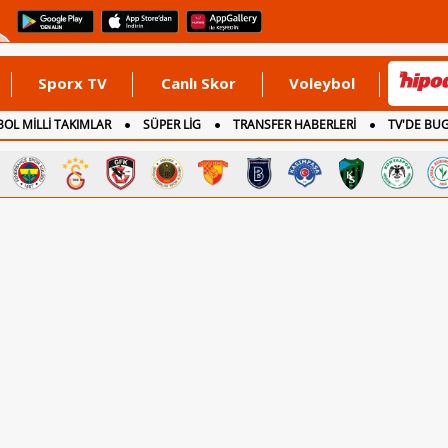
Sporx TV
Canlı Skor
Voleybol
OL MİLLİ TAKIMLAR
SÜPER LİG
TRANSFER HABERLERİ
TV'DE BU