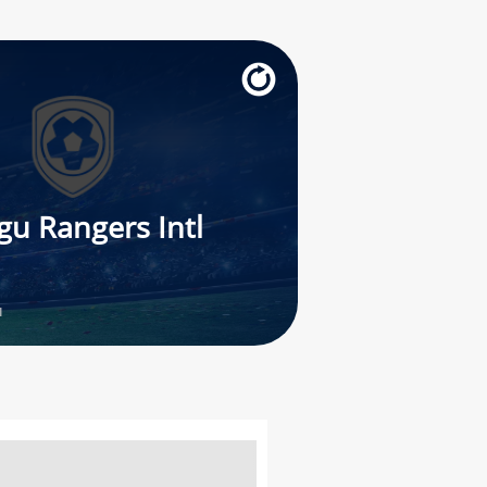
gu Rangers Intl
ı