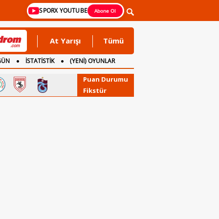
SPORX YOUTUBE
Abone Ol
At Yarışı
Tümü
GÜN
İSTATİSTİK
(YENİ) OYUNLAR
Puan Durumu
Fikstür