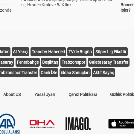
izle, Hradec Kralove BJK link
Bonserv
ezonda
İşler?
latım
At Yarışı
Transfer Haberleri
TV'de Bugün
Süper Lig Fikstür
tasaray
Fenerbahçe
Beşiktaş
Trabzonspor
Galatasaray Transfer
rabzonspor Transfer
Canlı İzle
iddaa Sonuçları
Aktif Sayaç
About US
Yasal Uyarı
Çerez Politikası
Gizlilik Politi