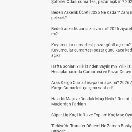
Şöförler Odası cumartesi, pazar açık mı? 20
Bedelli Askerlik Ücreti 2026 Ne Kadar? Zam 
gelecek?
Bedelli askerlik çarşı izni var mı? 2026 ziyare
mı?
Kuyumcular cumartesi, pazar günü açık mı? 
Kuyumcular cumartesi-pazar günü kaça kad
açık?
Hafta Sonları Yıllık İzinden Sayılır mı? Yıllık İz
Hesaplamasında Cumartesi ve Pazar Detayı
Aras Kargo Cumartesi-pazar açık mı? 2026 
Kargo Cumartesi çalışma saatleri!
Hazırlık Maçı ve Dostluk Maçı Nedir? Resmî
Maçlardan Farkları
Süper Lig Kaç Hafta ve Toplam Kaç Maç Oyn
Türkiye'de Transfer Dönemi Ne Zaman Başlıy
Bitiyor?