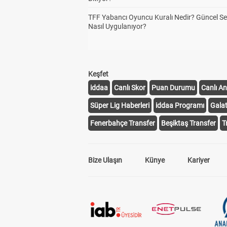
TFF Yabancı Oyuncu Kuralı Nedir? Güncel S
Nasıl Uygulanıyor?
Keşfet
iddaa
Canlı Skor
Puan Durumu
Canlı An
Süper Lig Haberleri
iddaa Programı
Gala
Fenerbahçe Transfer
Beşiktaş Transfer
T
Bize Ulaşın
Künye
Kariyer