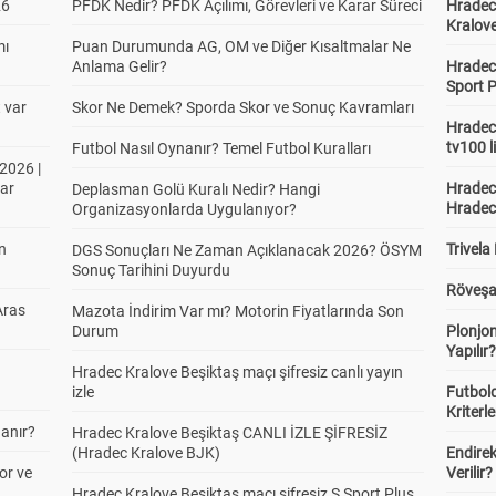
26
PFDK Nedir? PFDK Açılımı, Görevleri ve Karar Süreci
Hradec 
Kralove
mı
Puan Durumunda AG, OM ve Diğer Kısaltmalar Ne
Anlama Gelir?
Hradec 
Sport P
t var
Skor Ne Demek? Sporda Skor ve Sonuç Kavramları
Hradec 
tv100 l
Futbol Nasıl Oynanır? Temel Futbol Kuralları
2026 |
ar
Hradec 
Deplasman Golü Kuralı Nedir? Hangi
Hradec
Organizasyonlarda Uygulanıyor?
in
Trivela
DGS Sonuçları Ne Zaman Açıklanacak 2026? ÖSYM
Sonuç Tarihini Duyurdu
Röveşa
Aras
Mazota İndirim Var mı? Motorin Fiyatlarında Son
Durum
Plonjon
Yapılır
Hradec Kralove Beşiktaş maçı şifresiz canlı yayın
izle
Futbold
Kriterle
anır?
Hradec Kralove Beşiktaş CANLI İZLE ŞİFRESİZ
(Hradec Kralove BJK)
Endire
or ve
Verilir?
Hradec Kralove Beşiktaş maçı şifresiz S Sport Plus