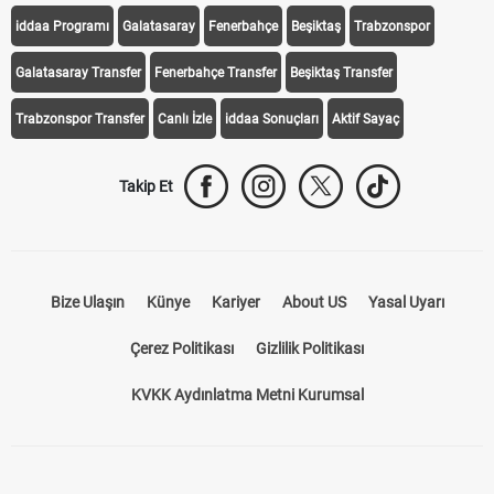
iddaa Programı
Galatasaray
Fenerbahçe
Beşiktaş
Trabzonspor
Galatasaray Transfer
Fenerbahçe Transfer
Beşiktaş Transfer
Trabzonspor Transfer
Canlı İzle
iddaa Sonuçları
Aktif Sayaç
Takip Et
Bize Ulaşın
Künye
Kariyer
About US
Yasal Uyarı
Çerez Politikası
Gizlilik Politikası
KVKK Aydınlatma Metni Kurumsal