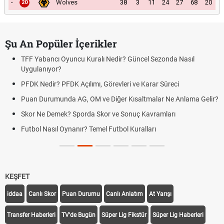
-
Wolves
38
3
11
24
27
68
20
20
Şu An Popüler İçerikler
TFF Yabancı Oyuncu Kuralı Nedir? Güncel Sezonda Nasıl
Uygulanıyor?
PFDK Nedir? PFDK Açılımı, Görevleri ve Karar Süreci
Puan Durumunda AG, OM ve Diğer Kısaltmalar Ne Anlama Gelir?
Skor Ne Demek? Sporda Skor ve Sonuç Kavramları
Futbol Nasıl Oynanır? Temel Futbol Kuralları
KEŞFET
iddaa
Canlı Skor
Puan Durumu
Canlı Anlatım
At Yarışı
Transfer Haberleri
TV'de Bugün
Süper Lig Fikstür
Süper Lig Haberleri