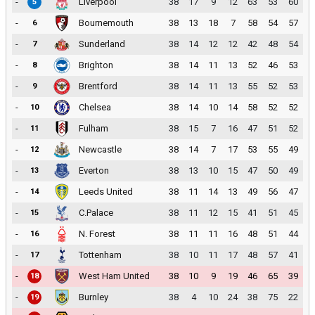
-
Liverpool
38
17
9
12
63
53
60
5
-
Bournemouth
38
13
18
7
58
54
57
6
-
Sunderland
38
14
12
12
42
48
54
7
-
Brighton
38
14
11
13
52
46
53
8
-
Brentford
38
14
11
13
55
52
53
9
-
Chelsea
38
14
10
14
58
52
52
10
-
Fulham
38
15
7
16
47
51
52
11
-
Newcastle
38
14
7
17
53
55
49
12
-
Everton
38
13
10
15
47
50
49
13
-
Leeds United
38
11
14
13
49
56
47
14
-
C.Palace
38
11
12
15
41
51
45
15
-
N. Forest
38
11
11
16
48
51
44
16
-
Tottenham
38
10
11
17
48
57
41
17
-
West Ham United
38
10
9
19
46
65
39
18
-
Burnley
38
4
10
24
38
75
22
19