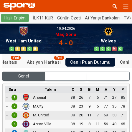
İLK11 KUR
Günün Özeti
At Yarışı Bankoları
TV'
Hızlı Erişim
10.04.2026
Maç Sonu
West Ham United
Wolves
4 - 0
G
B
B
G
B
G
G
G
M
G
Yeni
Yeni
 Haritası
Aksiyon Haritası
Canlı Puan Durumu
Canlı 
Genel
İç Saha
Dış Saha
Sıra
Takım
O
G
B
M
A
Y
P
-
Arsenal
38
26
7
5
71
27
85
1
-
M.City
38
23
9
6
77
35
78
2
-
M. United
38
20
11
7
69
50
71
3
-
Aston Villa
38
19
8
11
56
49
65
4