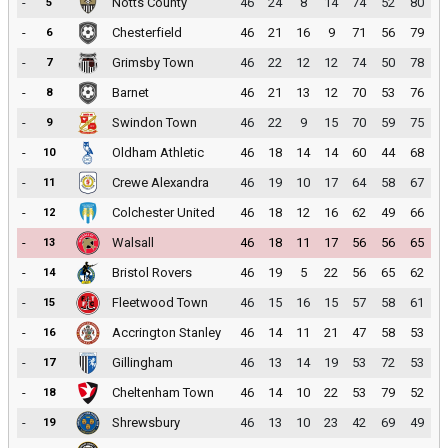
-
Notts County
46
24
8
14
74
52
80
5
-
Chesterfield
46
21
16
9
71
56
79
6
-
Grimsby Town
46
22
12
12
74
50
78
7
-
Barnet
46
21
13
12
70
53
76
8
-
Swindon Town
46
22
9
15
70
59
75
9
-
Oldham Athletic
46
18
14
14
60
44
68
10
-
Crewe Alexandra
46
19
10
17
64
58
67
11
-
Colchester United
46
18
12
16
62
49
66
12
-
Walsall
46
18
11
17
56
56
65
13
-
Bristol Rovers
46
19
5
22
56
65
62
14
-
Fleetwood Town
46
15
16
15
57
58
61
15
-
Accrington Stanley
46
14
11
21
47
58
53
16
-
Gillingham
46
13
14
19
53
72
53
17
-
Cheltenham Town
46
14
10
22
53
79
52
18
-
Shrewsbury
46
13
10
23
42
69
49
19