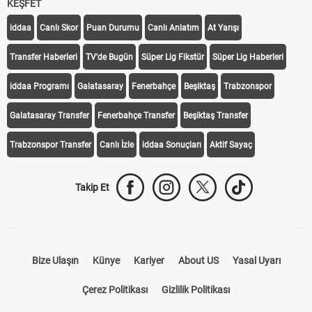
KEŞFET
iddaa
Canlı Skor
Puan Durumu
Canlı Anlatım
At Yarışı
Transfer Haberleri
TV'de Bugün
Süper Lig Fikstür
Süper Lig Haberleri
iddaa Programı
Galatasaray
Fenerbahçe
Beşiktaş
Trabzonspor
Galatasaray Transfer
Fenerbahçe Transfer
Beşiktaş Transfer
Trabzonspor Transfer
Canlı İzle
iddaa Sonuçları
Aktif Sayaç
Takip Et
Bize Ulaşın
Künye
Kariyer
About US
Yasal Uyarı
Çerez Politikası
Gizlilik Politikası