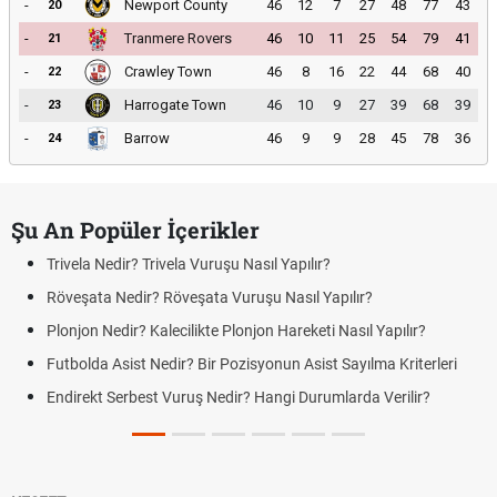
-
Newport County
46
12
7
27
48
77
43
20
-
Tranmere Rovers
46
10
11
25
54
79
41
21
-
Crawley Town
46
8
16
22
44
68
40
22
-
Harrogate Town
46
10
9
27
39
68
39
23
-
Barrow
46
9
9
28
45
78
36
24
Şu An Popüler İçerikler
Trivela Nedir? Trivela Vuruşu Nasıl Yapılır?
Röveşata Nedir? Röveşata Vuruşu Nasıl Yapılır?
Plonjon Nedir? Kalecilikte Plonjon Hareketi Nasıl Yapılır?
Futbolda Asist Nedir? Bir Pozisyonun Asist Sayılma Kriterleri
Endirekt Serbest Vuruş Nedir? Hangi Durumlarda Verilir?