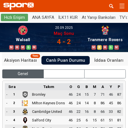
ANA SAYFA
İLK11 KUR
At Yarışı Bankoları
TV'
Hızlı Erişim
20.09.2025
Maç Sonu
Walsall
Tranmere Rovers
4 - 2
M
M
M
G
M
M
B
M
G
M
Yeni
Aksiyon Haritası
Canlı Puan Durumu
İddaa Oranları
Genel
İç Saha
Dış Saha
Sıra
Takım
O
G
B
M
A
Y
P
-
Bromley
46
24
15
7
71
46
87
1
-
Milton Keynes Dons
46
24
14
8
86
45
86
2
-
Cambridge United
46
22
16
8
66
33
82
3
-
Salford City
46
25
6
15
61
51
81
4