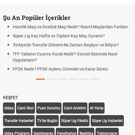
Şu An Popüler İçerikler
Hazırlık Maçı ve Dostluk Maçı Nedir? Resmî Maçlardan Farkları
Süper Lig Kaç Hafta ve Toplam Kaç Maç Oynanır?
Türkiye'de Transfer Dönemi Ne Zaman Başlıyor ve Bitiyor?
TFF Yabancı Oyuncu Kuralı Nedir? Güncel Sezonda Nasıl
Uygulanıyor?
PFDK Nedir? PFDK Açılımı, Görevleri ve Karar Süreci
KEŞFET
iddaa
Canlı Skor
Puan Durumu
Canlı Anlatım
At Yarışı
Transfer Haberleri
TV'de Bugün
Süper Lig Fikstür
Süper Lig Haberleri
iddaa Programı
Galatasaray
Fenerbahçe
Beşiktaş
Trabzonspor