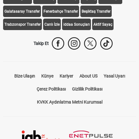
Galatasaray Transfer
Fenerbahçe Transfer
Beşiktaş Transfer
Trabzonspor Transfer
Canlı İzle
iddaa Sonuçları
Aktif Sayaç
Takip Et
Bize Ulaşın
Künye
Kariyer
About US
Yasal Uyarı
Çerez Politikası
Gizlilik Politikası
KVKK Aydınlatma Metni Kurumsal