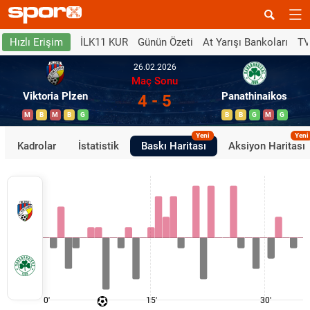
İLK11 KUR
Günün Özeti
At Yarışı Bankoları
TV
Hızlı Erişim
26.02.2026
Maç Sonu
Viktoria Plzen
Panathinaikos
4 - 5
M
B
M
B
G
B
B
G
M
G
Yeni
Yeni
Kadrolar
İstatistik
Baskı Haritası
Aksiyon Haritası
0'
15'
30'