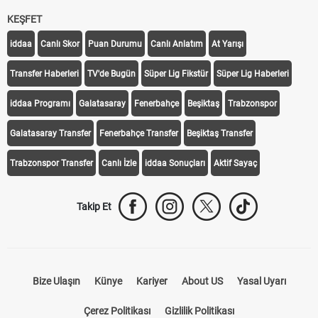
KEŞFET
iddaa
Canlı Skor
Puan Durumu
Canlı Anlatım
At Yarışı
Transfer Haberleri
TV'de Bugün
Süper Lig Fikstür
Süper Lig Haberleri
iddaa Programı
Galatasaray
Fenerbahçe
Beşiktaş
Trabzonspor
Galatasaray Transfer
Fenerbahçe Transfer
Beşiktaş Transfer
Trabzonspor Transfer
Canlı İzle
iddaa Sonuçları
Aktif Sayaç
Takip Et
Bize Ulaşın
Künye
Kariyer
About US
Yasal Uyarı
Çerez Politikası
Gizlilik Politikası