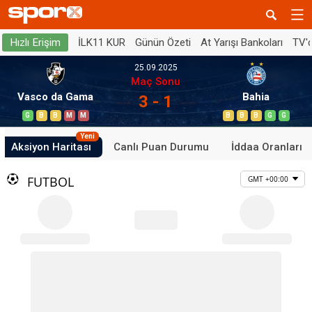
İLK11 KUR
Günün Özeti
At Yarışı Bankoları
TV'
Hızlı Erişim
25.09.2025
Maç Sonu
Vasco da Gama
Bahia
3 - 1
G
B
B
M
M
B
B
B
G
G
Yeni
Aksiyon Haritası
Canlı Puan Durumu
İddaa Oranları
FUTBOL
GMT +00:00