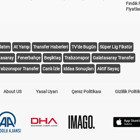
Fındık 
Fiyatla
latım
At Yarışı
Transfer Haberleri
TV'de Bugün
Süper Lig Fikstür
tasaray
Fenerbahçe
Beşiktaş
Trabzonspor
Galatasaray Transfer
rabzonspor Transfer
Canlı İzle
iddaa Sonuçları
Aktif Sayaç
About US
Yasal Uyarı
Çerez Politikası
Gizlilik Politi