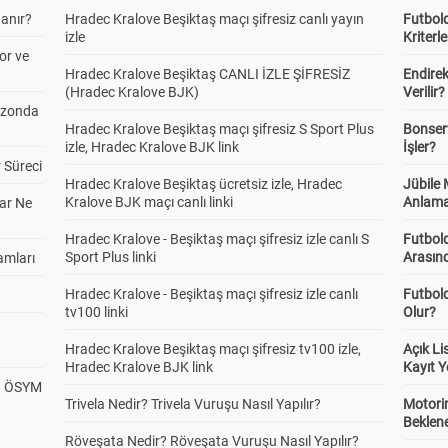
anır?
Hradec Kralove Beşiktaş maçı şifresiz canlı yayın
Futbold
izle
Kriterle
or ve
Hradec Kralove Beşiktaş CANLI İZLE ŞİFRESİZ
Endire
(Hradec Kralove BJK)
Verilir?
ezonda
Hradec Kralove Beşiktaş maçı şifresiz S Sport Plus
Bonserv
izle, Hradec Kralove BJK link
İşler?
 Süreci
Hradec Kralove Beşiktaş ücretsiz izle, Hradec
Jübile
Kralove BJK maçı canlı linki
Anlama
ar Ne
Hradec Kralove - Beşiktaş maçı şifresiz izle canlı S
Futbold
Sport Plus linki
Arasınd
amları
Hradec Kralove - Beşiktaş maçı şifresiz izle canlı
Futbol
tv100 linki
Olur?
Hradec Kralove Beşiktaş maçı şifresiz tv100 izle,
Açık L
Hradec Kralove BJK link
Kayıt Y
? ÖSYM
Trivela Nedir? Trivela Vuruşu Nasıl Yapılır?
Motorin
Beklene
Röveşata Nedir? Röveşata Vuruşu Nasıl Yapılır?