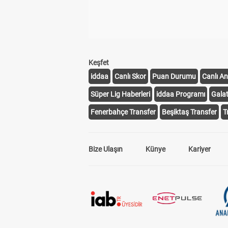
Keşfet
iddaa
Canlı Skor
Puan Durumu
Canlı An
Süper Lig Haberleri
iddaa Programı
Gala
Fenerbahçe Transfer
Beşiktaş Transfer
T
Bize Ulaşın
Künye
Kariyer