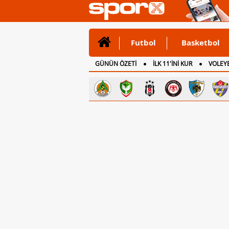
Futbol
Basketbol
GÜNÜN ÖZETİ
İLK 11'İNİ KUR
VOLEYB
CANLI ANLATIM
İNGİLTERE