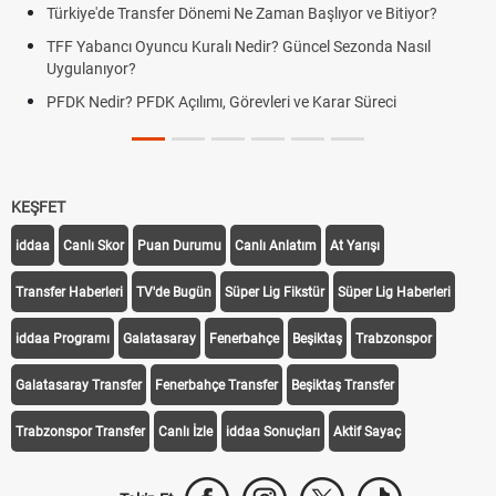
Türkiye'de Transfer Dönemi Ne Zaman Başlıyor ve Bitiyor?
TFF Yabancı Oyuncu Kuralı Nedir? Güncel Sezonda Nasıl
Uygulanıyor?
PFDK Nedir? PFDK Açılımı, Görevleri ve Karar Süreci
KEŞFET
iddaa
Canlı Skor
Puan Durumu
Canlı Anlatım
At Yarışı
Transfer Haberleri
TV'de Bugün
Süper Lig Fikstür
Süper Lig Haberleri
iddaa Programı
Galatasaray
Fenerbahçe
Beşiktaş
Trabzonspor
Galatasaray Transfer
Fenerbahçe Transfer
Beşiktaş Transfer
Trabzonspor Transfer
Canlı İzle
iddaa Sonuçları
Aktif Sayaç