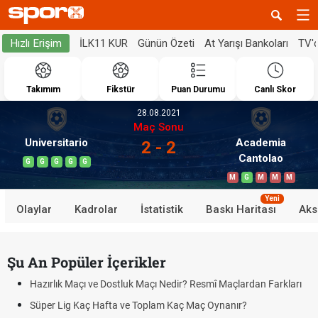
İLK11 KUR
Günün Özeti
At Yarışı Bankoları
TV'
Hızlı Erişim
Takımım
Fikstür
Puan Durumu
Canlı Skor
28.08.2021
Maç Sonu
Universitario
Academia
2 - 2
Cantolao
G
G
G
G
G
M
G
M
M
M
Yeni
Olaylar
Kadrolar
İstatistik
Baskı Haritası
Aks
Şu An Popüler İçerikler
Hazırlık Maçı ve Dostluk Maçı Nedir? Resmî Maçlardan Farkları
Süper Lig Kaç Hafta ve Toplam Kaç Maç Oynanır?