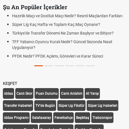
Şu An Popüler İçerikler
Hazırlık Maçı ve Dostluk Maçı Nedir? Resmî Maçlardan Farkları
Süper Lig Kaç Hafta ve Toplam Kaç Maç Oynanır?
Türkiye'de Transfer Dönemi Ne Zaman Başlıyor ve Bitiyor?
TFF Yabancı Oyuncu Kuralı Nedir? Güncel Sezonda Nasıl
Uygulanıyor?
PFDK Nedir? PFDK Açılımı, Görevleri ve Karar Süreci
KEŞFET
iddaa
Canlı Skor
Puan Durumu
Canlı Anlatım
At Yarışı
Transfer Haberleri
TV'de Bugün
Süper Lig Fikstür
Süper Lig Haberleri
iddaa Programı
Galatasaray
Fenerbahçe
Beşiktaş
Trabzonspor