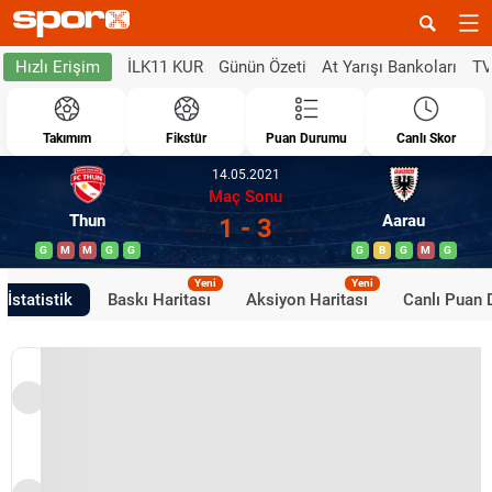
İLK11 KUR
Günün Özeti
At Yarışı Bankoları
TV
Hızlı Erişim
Takımım
Fikstür
Puan Durumu
Canlı Skor
14.05.2021
Maç Sonu
Thun
Aarau
1 - 3
G
M
M
G
G
G
B
G
M
G
Yeni
Yeni
İstatistik
Baskı Haritası
Aksiyon Haritası
Canlı Puan