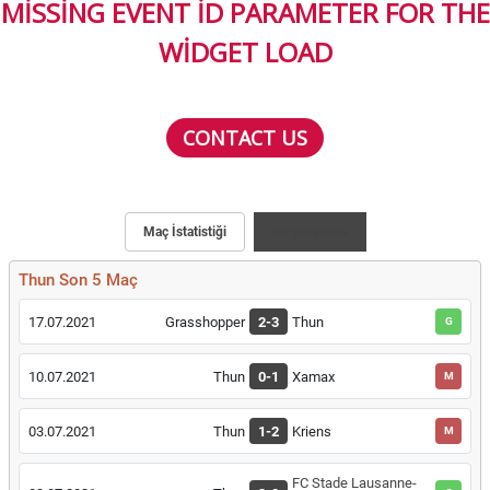
MISSING EVENT ID PARAMETER FOR THE
WIDGET LOAD
CONTACT US
Maç İstatistiği
Karşılaştırma
Thun Son 5 Maç
17.07.2021
Grasshopper
2-3
Thun
G
10.07.2021
Thun
0-1
Xamax
M
03.07.2021
Thun
1-2
Kriens
M
FC Stade Lausanne-