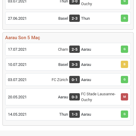
03.07.2021
Thun
3-0
G
Ouchy
27.06.2021
Basel
2-3
Thun
G
Aarau Son 5 Maç
17.07.2021
Cham
2-5
Aarau
G
10.07.2021
Basel
3-3
Aarau
B
03.07.2021
FC Zürich
0-1
Aarau
G
FC Stade Lausanne-
20.05.2021
Aarau
0-3
M
Ouchy
14.05.2021
Thun
1-3
Aarau
G