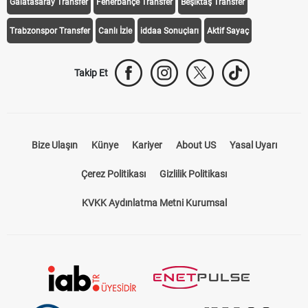
Galatasaray Transfer
Fenerbahçe Transfer
Beşiktaş Transfer
Trabzonspor Transfer
Canlı İzle
iddaa Sonuçları
Aktif Sayaç
Takip Et
Bize Ulaşın
Künye
Kariyer
About US
Yasal Uyarı
Çerez Politikası
Gizlilik Politikası
KVKK Aydınlatma Metni Kurumsal