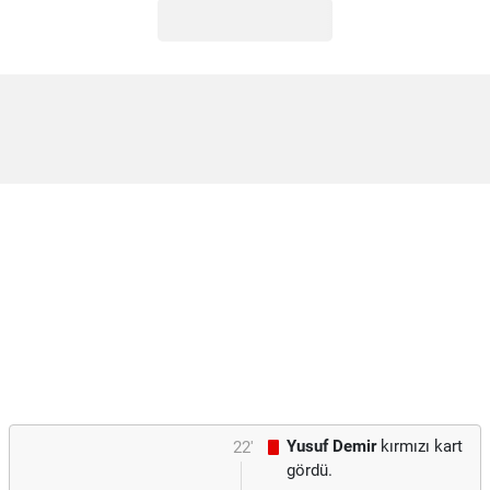
Yusuf Demir
kırmızı kart
22'
gördü.