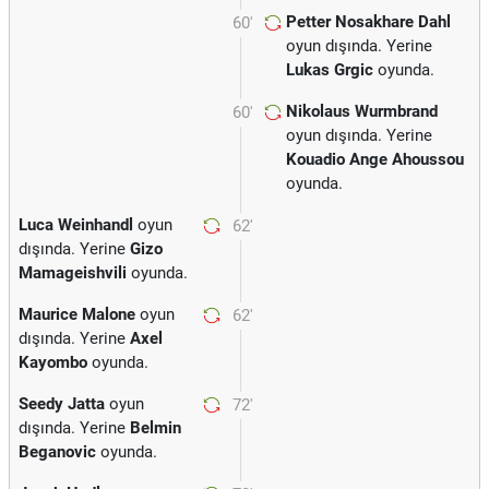
Petter Nosakhare Dahl
60'
oyun dışında. Yerine
Lukas Grgic
oyunda.
Nikolaus Wurmbrand
60'
oyun dışında. Yerine
Kouadio Ange Ahoussou
oyunda.
Luca Weinhandl
oyun
62'
dışında. Yerine
Gizo
Mamageishvili
oyunda.
Maurice Malone
oyun
62'
dışında. Yerine
Axel
Kayombo
oyunda.
Seedy Jatta
oyun
72'
dışında. Yerine
Belmin
Beganovic
oyunda.