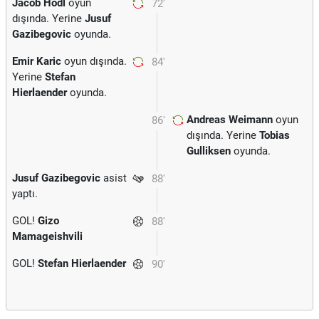
Jacob Hodl
oyun
72'
dışında. Yerine
Jusuf
Gazibegovic
oyunda.
Emir Karic
oyun dışında.
84'
Yerine
Stefan
Hierlaender
oyunda.
Andreas Weimann
oyun
86'
dışında. Yerine
Tobias
Gulliksen
oyunda.
Jusuf Gazibegovic
asist
88'
yaptı.
GOL!
Gizo
88'
Mamageishvili
GOL!
Stefan Hierlaender
90'