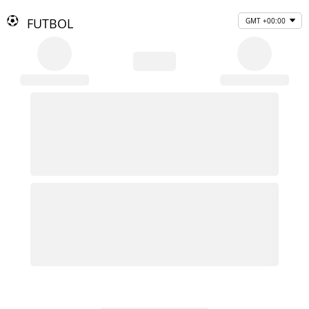
FUTBOL
GMT +00:00