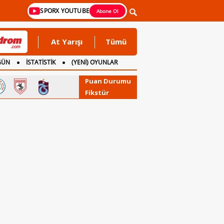
SPORX YOUTUBE
Abone Ol
At Yarışı
Tümü
GÜN
İSTATİSTİK
(YENİ) OYUNLAR
Puan Durumu
Fikstür