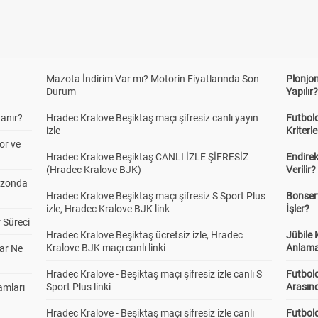
Mazota İndirim Var mı? Motorin Fiyatlarında Son
Plonjon
Durum
Yapılır
anır?
Hradec Kralove Beşiktaş maçı şifresiz canlı yayın
Futbold
izle
Kriterle
or ve
Hradec Kralove Beşiktaş CANLI İZLE ŞİFRESİZ
Endire
(Hradec Kralove BJK)
Verilir?
ezonda
Hradec Kralove Beşiktaş maçı şifresiz S Sport Plus
Bonserv
izle, Hradec Kralove BJK link
İşler?
 Süreci
Hradec Kralove Beşiktaş ücretsiz izle, Hradec
Jübile
Kralove BJK maçı canlı linki
Anlama
ar Ne
Hradec Kralove - Beşiktaş maçı şifresiz izle canlı S
Futbold
Sport Plus linki
Arasınd
amları
Hradec Kralove - Beşiktaş maçı şifresiz izle canlı
Futbol