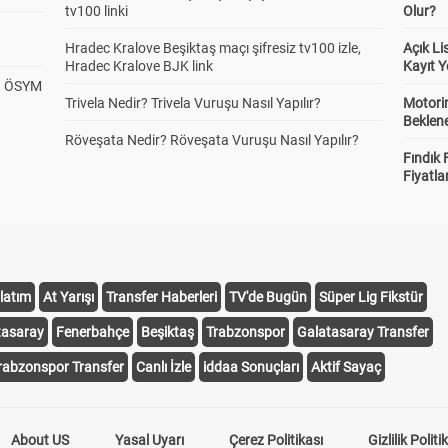
tv100 linki
Olur?
Hradec Kralove Beşiktaş maçı şifresiz tv100 izle,
Açık L
Hradec Kralove BJK link
Kayıt Y
? ÖSYM
Trivela Nedir? Trivela Vuruşu Nasıl Yapılır?
Motorin
Beklene
Röveşata Nedir? Röveşata Vuruşu Nasıl Yapılır?
Fındık 
Fiyatla
latım
At Yarışı
Transfer Haberleri
TV'de Bugün
Süper Lig Fikstür
tasaray
Fenerbahçe
Beşiktaş
Trabzonspor
Galatasaray Transfer
rabzonspor Transfer
Canlı İzle
iddaa Sonuçları
Aktif Sayaç
About US
Yasal Uyarı
Çerez Politikası
Gizlilik Politi