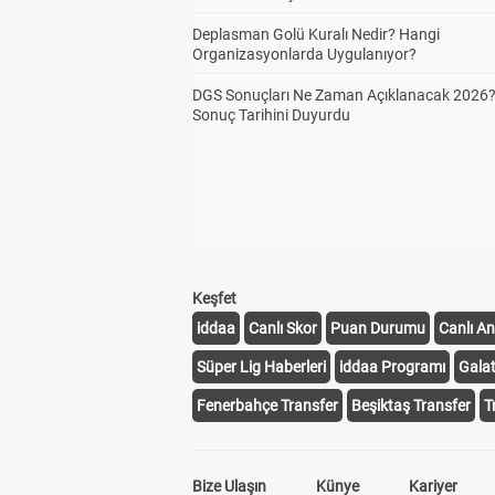
Deplasman Golü Kuralı Nedir? Hangi
Organizasyonlarda Uygulanıyor?
DGS Sonuçları Ne Zaman Açıklanacak 2026
Sonuç Tarihini Duyurdu
Keşfet
iddaa
Canlı Skor
Puan Durumu
Canlı An
Süper Lig Haberleri
iddaa Programı
Gala
Fenerbahçe Transfer
Beşiktaş Transfer
T
Bize Ulaşın
Künye
Kariyer