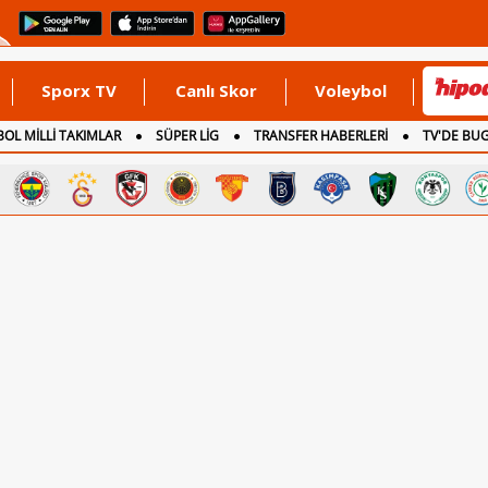
Sporx TV
Canlı Skor
Voleybol
OL MİLLİ TAKIMLAR
SÜPER LİG
TRANSFER HABERLERİ
TV'DE BU