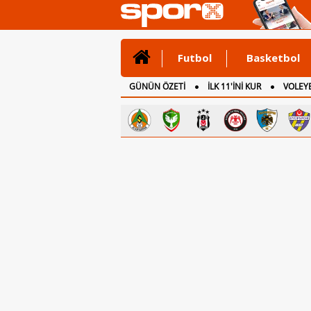
Futbol
Basketbol
GÜNÜN ÖZETİ
İLK 11'İNİ KUR
VOLEYB
CANLI ANLATIM
İNGİLTERE