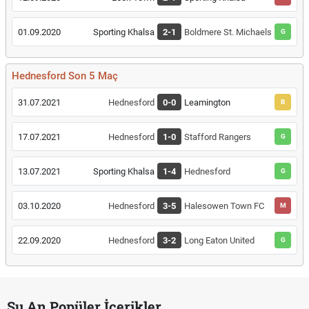
01.09.2020
Sporting Khalsa
2-1
Boldmere St. Michaels
G
Hednesford Son 5 Maç
31.07.2021
Hednesford
0-0
Leamington
B
17.07.2021
Hednesford
1-0
Stafford Rangers
G
13.07.2021
Sporting Khalsa
1-4
Hednesford
G
03.10.2020
Hednesford
3-5
Halesowen Town FC
M
22.09.2020
Hednesford
3-2
Long Eaton United
G
Şu An Popüler İçerikler