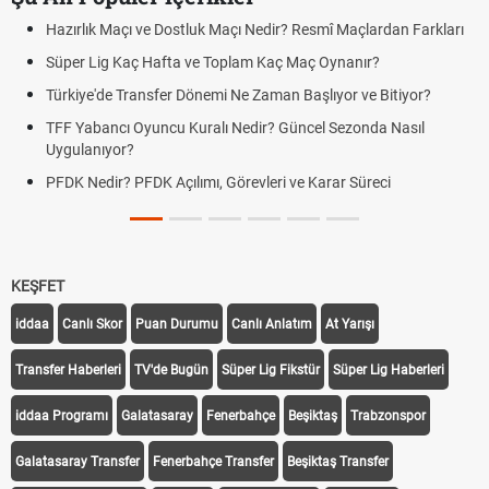
Hazırlık Maçı ve Dostluk Maçı Nedir? Resmî Maçlardan Farkları
Süper Lig Kaç Hafta ve Toplam Kaç Maç Oynanır?
Türkiye'de Transfer Dönemi Ne Zaman Başlıyor ve Bitiyor?
TFF Yabancı Oyuncu Kuralı Nedir? Güncel Sezonda Nasıl
Uygulanıyor?
PFDK Nedir? PFDK Açılımı, Görevleri ve Karar Süreci
KEŞFET
iddaa
Canlı Skor
Puan Durumu
Canlı Anlatım
At Yarışı
Transfer Haberleri
TV'de Bugün
Süper Lig Fikstür
Süper Lig Haberleri
iddaa Programı
Galatasaray
Fenerbahçe
Beşiktaş
Trabzonspor
Galatasaray Transfer
Fenerbahçe Transfer
Beşiktaş Transfer