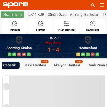
İLK11 KUR
Günün Özeti
At Yarışı Bankoları
TV
Hızlı Erişim
Takımım
Fikstür
Puan Durumu
Canlı Skor
13.07.2021
Maç Sonu
Sporting Khalsa
Hednesford
1 - 4
G
G
M
M
G
B
G
G
M
G
Yeni
Yeni
İstatistik
Baskı Haritası
Aksiyon Haritası
Canlı Puan