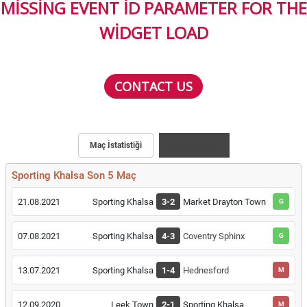
MISSING EVENT ID PARAMETER FOR THE
WIDGET LOAD
CONTACT US
Maç İstatistiği
Karşılaştırma
Sporting Khalsa Son 5 Maç
21.08.2021
Sporting Khalsa
3-2
Market Drayton Town
G
07.08.2021
Sporting Khalsa
4-3
Coventry Sphinx
G
13.07.2021
Sporting Khalsa
1-4
Hednesford
M
12.09.2020
Leek Town
2-1
Sporting Khalsa
M