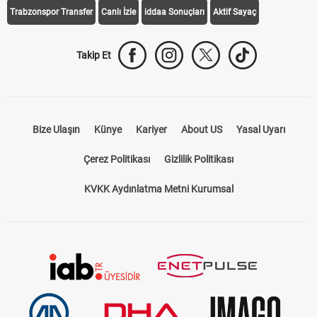
Trabzonspor Transfer
Canlı İzle
iddaa Sonuçları
Aktif Sayaç
Takip Et
Bize Ulaşın
Künye
Kariyer
About US
Yasal Uyarı
Çerez Politikası
Gizlilik Politikası
KVKK Aydınlatma Metni Kurumsal