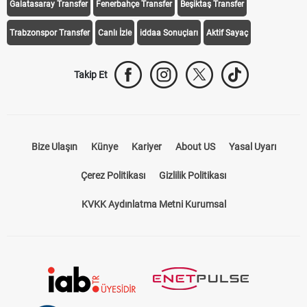
Galatasaray Transfer
Fenerbahçe Transfer
Beşiktaş Transfer
Trabzonspor Transfer
Canlı İzle
iddaa Sonuçları
Aktif Sayaç
Takip Et
Bize Ulaşın
Künye
Kariyer
About US
Yasal Uyarı
Çerez Politikası
Gizlilik Politikası
KVKK Aydınlatma Metni Kurumsal