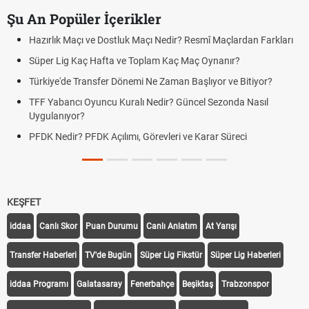
Şu An Popüler İçerikler
Hazırlık Maçı ve Dostluk Maçı Nedir? Resmî Maçlardan Farkları
Süper Lig Kaç Hafta ve Toplam Kaç Maç Oynanır?
Türkiye'de Transfer Dönemi Ne Zaman Başlıyor ve Bitiyor?
TFF Yabancı Oyuncu Kuralı Nedir? Güncel Sezonda Nasıl
Uygulanıyor?
PFDK Nedir? PFDK Açılımı, Görevleri ve Karar Süreci
KEŞFET
iddaa
Canlı Skor
Puan Durumu
Canlı Anlatım
At Yarışı
Transfer Haberleri
TV'de Bugün
Süper Lig Fikstür
Süper Lig Haberleri
iddaa Programı
Galatasaray
Fenerbahçe
Beşiktaş
Trabzonspor