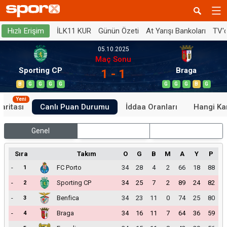
İLK11 KUR
Günün Özeti
At Yarışı Bankoları
TV'
Hızlı Erişim
05.10.2025
Maç Sonu
Sporting CP
Braga
1 - 1
B
G
G
G
G
G
G
G
B
G
Yeni
aritası
Canlı Puan Durumu
İddaa Oranları
Hangi Ka
Genel
İç Saha
Dış Saha
Sıra
Takım
O
G
B
M
A
Y
P
-
FC Porto
34
28
4
2
66
18
88
1
-
Sporting CP
34
25
7
2
89
24
82
2
-
Benfica
34
23
11
0
74
25
80
3
-
Braga
34
16
11
7
64
36
59
4