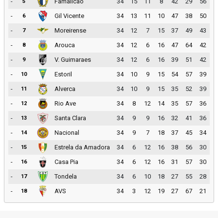
-
Famalicao
34
15
11
8
42
29
56
5
-
Gil Vicente
34
13
11
10
47
38
50
6
-
Moreirense
34
12
7
15
37
49
43
7
-
Arouca
34
12
6
16
47
64
42
8
-
V. Guimaraes
34
12
6
16
39
51
42
9
-
Estoril
34
10
9
15
54
57
39
10
-
Alverca
34
10
9
15
35
52
39
11
-
Rio Ave
34
8
12
14
35
57
36
12
-
Santa Clara
34
9
9
16
32
41
36
13
-
Nacional
34
9
7
18
37
45
34
14
-
Estrela da Amadora
34
6
12
16
38
56
30
15
-
Casa Pia
34
6
12
16
31
57
30
16
-
Tondela
34
6
10
18
27
55
28
17
-
AVS
34
3
12
19
27
67
21
18