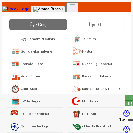
Üye Giriş
Üye Ol
Uygulamamızı edinin
Takımım
Son dakika haberleri
Fikstür
Transfer Odası
Süper Lig Haberleri
Puan Durumu
Basketbol Haberleri
Canlı Skor
Basket Fikstür & Puan D.
Hı
TV'de Bugün
Milli Takım
Eri
Ücretsiz Oyunlar
İlk 11 Kur
Takımı
Şampiyonlar Ligi
iddaa Bülten & Tahmin