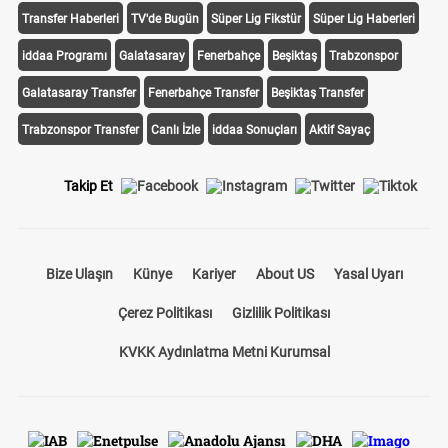
Transfer Haberleri
TV'de Bugün
Süper Lig Fikstür
Süper Lig Haberleri
iddaa Programı
Galatasaray
Fenerbahçe
Beşiktaş
Trabzonspor
Galatasaray Transfer
Fenerbahçe Transfer
Beşiktaş Transfer
Trabzonspor Transfer
Canlı İzle
iddaa Sonuçları
Aktif Sayaç
Takip Et
Bize Ulaşın
Künye
Kariyer
About US
Yasal Uyarı
Çerez Politikası
Gizlilik Politikası
KVKK Aydınlatma Metni Kurumsal