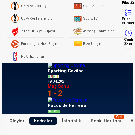
Fikstür
UEFA Avrupa Ligi
Canlı Anlatım
UEFA Konferans Ligi
Sporx TV
Puan
Durum
Ziraat Türkiye Kupası
At Yarışı Tahminleri
Canlı
Skor
Euroleague Hızlı Erişim
Bize Ulaşın
NBA Hızlı Erişim
Sporting Covilha
G
M
G
B
B
19.04.2021
Maç Sonu
1 - 2
Pacos de Ferreira
G
G
G
G
G
Yeni
Olaylar
Kadrolar
İstatistik
Baskı Haritası
Ak