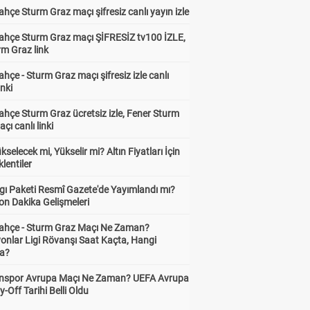
hçe Sturm Graz maçı şifresiz canlı yayın izle
ahçe Sturm Graz maçı ŞİFRESİZ tv100 İZLE,
rm Graz link
hçe - Sturm Graz maçı şifresiz izle canlı
inki
hçe Sturm Graz ücretsiz izle, Fener Sturm
çı canlı linki
ükselecek mi, Yükselir mi? Altın Fiyatları İçin
lentiler
gı Paketi Resmî Gazete'de Yayımlandı mı?
on Dakika Gelişmeleri
ahçe - Sturm Graz Maçı Ne Zaman?
onlar Ligi Rövanşı Saat Kaçta, Hangi
a?
nspor Avrupa Maçı Ne Zaman? UEFA Avrupa
y-Off Tarihi Belli Oldu