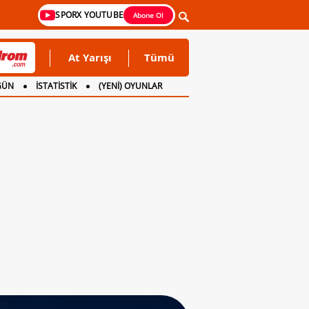
SPORX YOUTUBE
Abone Ol
At Yarışı
Tümü
GÜN
İSTATİSTİK
(YENİ) OYUNLAR