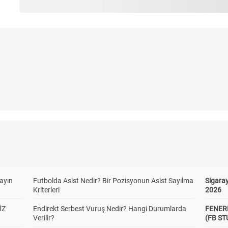
yayın
Futbolda Asist Nedir? Bir Pozisyonun Asist Sayılma
Sigaray
Kriterleri
2026
İZ
Endirekt Serbest Vuruş Nedir? Hangi Durumlarda
FENER
Verilir?
(FB S