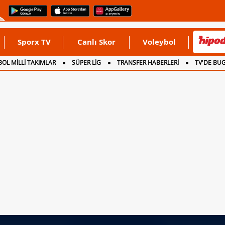
Sporx TV
Canlı Skor
Voleybol
OL MİLLİ TAKIMLAR
SÜPER LİG
TRANSFER HABERLERİ
TV'DE BU