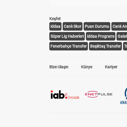
Keşfet
iddaa
Canlı Skor
Puan Durumu
Canlı An
Süper Lig Haberleri
iddaa Programı
Gala
Fenerbahçe Transfer
Beşiktaş Transfer
T
Bize Ulaşın
Künye
Kariyer