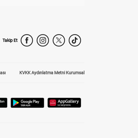
Takip Et
kası
KVKK Aydınlatma Metni Kurumsal