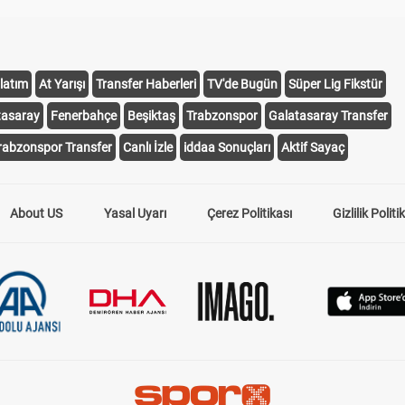
latım
At Yarışı
Transfer Haberleri
TV'de Bugün
Süper Lig Fikstür
tasaray
Fenerbahçe
Beşiktaş
Trabzonspor
Galatasaray Transfer
rabzonspor Transfer
Canlı İzle
iddaa Sonuçları
Aktif Sayaç
About US
Yasal Uyarı
Çerez Politikası
Gizlilik Politi