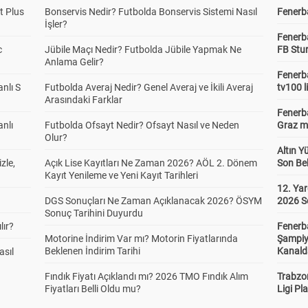
t Plus
Bonservis Nedir? Futbolda Bonservis Sistemi Nasıl
Fenerba
İşler?
Fenerb
c
Jübile Maçı Nedir? Futbolda Jübile Yapmak Ne
FB Stu
Anlama Gelir?
Fenerba
anlı S
Futbolda Averaj Nedir? Genel Averaj ve İkili Averaj
tv100 l
Arasındaki Farklar
Fenerba
anlı
Futbolda Ofsayt Nedir? Ofsayt Nasıl ve Neden
Graz ma
Olur?
Altın Y
zle,
Açık Lise Kayıtları Ne Zaman 2026? AÖL 2. Dönem
Son Bek
Kayıt Yenileme ve Yeni Kayıt Tarihleri
12. Yar
DGS Sonuçları Ne Zaman Açıklanacak 2026? ÖSYM
2026 S
Sonuç Tarihini Duyurdu
lır?
Fenerb
Motorine İndirim Var mı? Motorin Fiyatlarında
Şampiy
Beklenen İndirim Tarihi
Kanald
asıl
Fındık Fiyatı Açıklandı mı? 2026 TMO Fındık Alım
Trabzo
Fiyatları Belli Oldu mu?
Ligi Pla