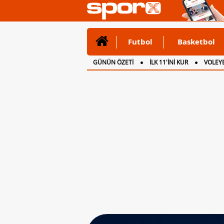
Futbol
Basketbol
GÜNÜN ÖZETİ
İLK 11'İNİ KUR
VOLEYB
CANLI ANLATIM
İNGİLTERE