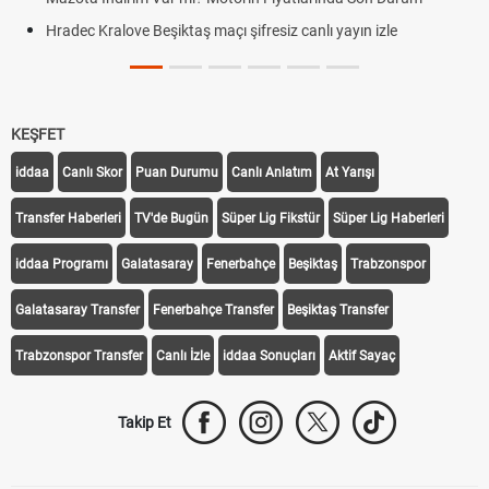
Hradec Kralove Beşiktaş maçı şifresiz canlı yayın izle
KEŞFET
iddaa
Canlı Skor
Puan Durumu
Canlı Anlatım
At Yarışı
Transfer Haberleri
TV'de Bugün
Süper Lig Fikstür
Süper Lig Haberleri
iddaa Programı
Galatasaray
Fenerbahçe
Beşiktaş
Trabzonspor
Galatasaray Transfer
Fenerbahçe Transfer
Beşiktaş Transfer
Trabzonspor Transfer
Canlı İzle
iddaa Sonuçları
Aktif Sayaç
Takip Et