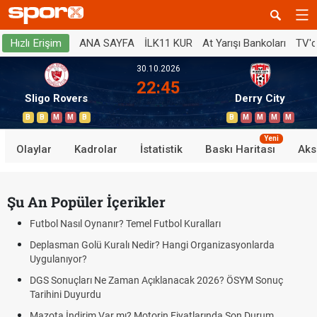
ANA SAYFA
İLK11 KUR
At Yarışı Bankoları
TV'
Hızlı Erişim
30.10.2026
22:45
Sligo Rovers
Derry City
B
B
M
M
B
B
M
M
M
M
Yeni
Olaylar
Kadrolar
İstatistik
Baskı Haritası
Aks
Şu An Popüler İçerikler
Futbol Nasıl Oynanır? Temel Futbol Kuralları
Deplasman Golü Kuralı Nedir? Hangi Organizasyonlarda
Uygulanıyor?
DGS Sonuçları Ne Zaman Açıklanacak 2026? ÖSYM Sonuç
Tarihini Duyurdu
Mazota İndirim Var mı? Motorin Fiyatlarında Son Durum