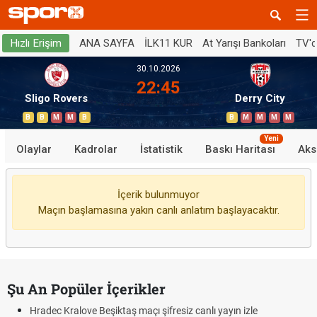
ANA SAYFA
İLK11 KUR
At Yarışı Bankoları
TV'
Hızlı Erişim
30.10.2026
22:45
Sligo Rovers
Derry City
B
B
M
M
B
B
M
M
M
M
Yeni
Olaylar
Kadrolar
İstatistik
Baskı Haritası
Aks
İçerik bulunmuyor
Maçın başlamasına yakın canlı anlatım başlayacaktır.
Şu An Popüler İçerikler
Hradec Kralove Beşiktaş maçı şifresiz canlı yayın izle