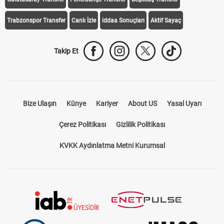
Trabzonspor Transfer
Canlı İzle
iddaa Sonuçları
Aktif Sayaç
Takip Et
Bize Ulaşın
Künye
Kariyer
About US
Yasal Uyarı
Çerez Politikası
Gizlilik Politikası
KVKK Aydınlatma Metni Kurumsal