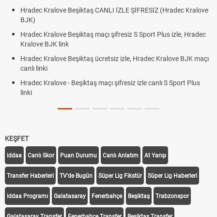
Hradec Kralove Beşiktaş CANLI İZLE ŞİFRESİZ (Hradec Kralove
BJK)
Hradec Kralove Beşiktaş maçı şifresiz S Sport Plus izle, Hradec
Kralove BJK link
Hradec Kralove Beşiktaş ücretsiz izle, Hradec Kralove BJK maçı
canlı linki
Hradec Kralove - Beşiktaş maçı şifresiz izle canlı S Sport Plus
linki
KEŞFET
iddaa
Canlı Skor
Puan Durumu
Canlı Anlatım
At Yarışı
Transfer Haberleri
TV'de Bugün
Süper Lig Fikstür
Süper Lig Haberleri
iddaa Programı
Galatasaray
Fenerbahçe
Beşiktaş
Trabzonspor
Galatasaray Transfer
Fenerbahçe Transfer
Beşiktaş Transfer