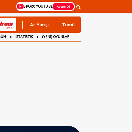
SPORX YOUTUBE
Abone Ol
At Yarışı
Tümü
GÜN
İSTATİSTİK
(YENİ) OYUNLAR