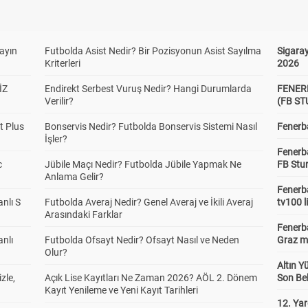
yayın
Futbolda Asist Nedir? Bir Pozisyonun Asist Sayılma
Sigaray
Kriterleri
2026
İZ
Endirekt Serbest Vuruş Nedir? Hangi Durumlarda
FENER
Verilir?
(FB S
t Plus
Bonservis Nedir? Futbolda Bonservis Sistemi Nasıl
Fenerba
İşler?
Fenerb
c
Jübile Maçı Nedir? Futbolda Jübile Yapmak Ne
FB Stu
Anlama Gelir?
Fenerba
anlı S
Futbolda Averaj Nedir? Genel Averaj ve İkili Averaj
tv100 l
Arasındaki Farklar
Fenerba
anlı
Futbolda Ofsayt Nedir? Ofsayt Nasıl ve Neden
Graz ma
Olur?
Altın Y
zle,
Açık Lise Kayıtları Ne Zaman 2026? AÖL 2. Dönem
Son Bek
Kayıt Yenileme ve Yeni Kayıt Tarihleri
12. Yar