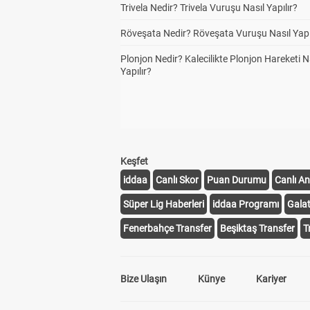
Trivela Nedir? Trivela Vuruşu Nasıl Yapılır?
Röveşata Nedir? Röveşata Vuruşu Nasıl Yapı
Plonjon Nedir? Kalecilikte Plonjon Hareketi N
Yapılır?
Keşfet
iddaa
Canlı Skor
Puan Durumu
Canlı An
Süper Lig Haberleri
iddaa Programı
Gala
Fenerbahçe Transfer
Beşiktaş Transfer
T
Bize Ulaşın
Künye
Kariyer