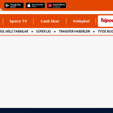
Sporx TV
Canlı Skor
Voleybol
OL MİLLİ TAKIMLAR
SÜPER LİG
TRANSFER HABERLERİ
TV'DE BU