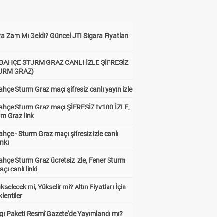
a Zam Mı Geldi? Güncel JTI Sigara Fiyatları
BAHÇE STURM GRAZ CANLI İZLE ŞİFRESİZ
TURM GRAZ)
hçe Sturm Graz maçı şifresiz canlı yayın izle
ahçe Sturm Graz maçı ŞİFRESİZ tv100 İZLE,
rm Graz link
hçe - Sturm Graz maçı şifresiz izle canlı
inki
hçe Sturm Graz ücretsiz izle, Fener Sturm
çı canlı linki
ükselecek mi, Yükselir mi? Altın Fiyatları İçin
lentiler
gı Paketi Resmî Gazete'de Yayımlandı mı?