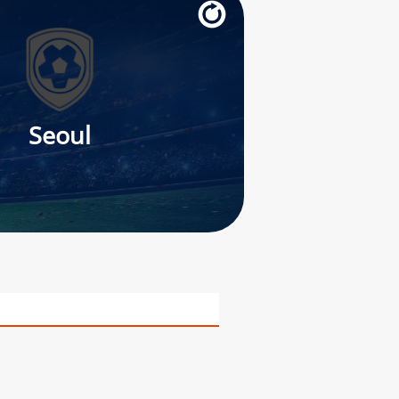
Seoul