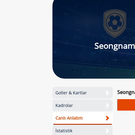
Seongna
Seongna
Goller & Kartlar
Kadrolar
Canlı Anlatım
İstatistik