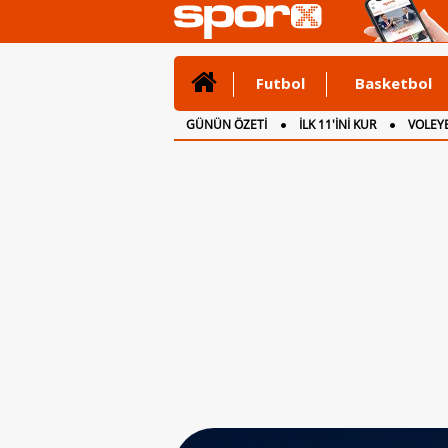
Futbol
Basketbol
GÜNÜN ÖZETİ
İLK 11'İNİ KUR
VOLEYB
CANLI ANLATIM
İNGİLTERE