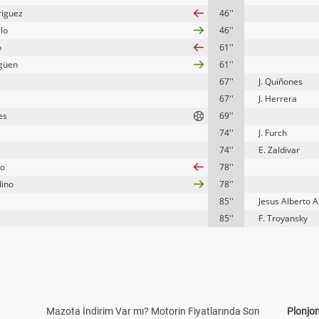
riguez
46''
llo
46''
o
61''
rgüen
61''
67''
J. Quiñones
67''
J. Herrera
es
69''
74''
J. Furch
74''
E. Zaldivar
to
78''
dino
78''
85''
Jesus Alberto 
85''
F. Troyansky
Mazota İndirim Var mı? Motorin Fiyatlarında Son
Plonjon