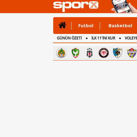
Futbol
Basketbol
GÜNÜN ÖZETİ
İLK 11'İNİ KUR
VOLEYB
CANLI ANLATIM
İNGİLTERE