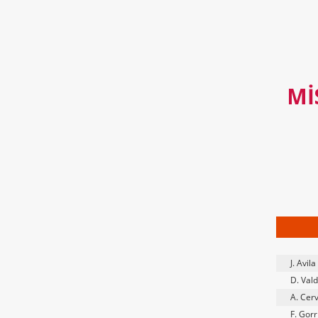
MI
J. Avila
D. Val
A. Cer
F. Gor