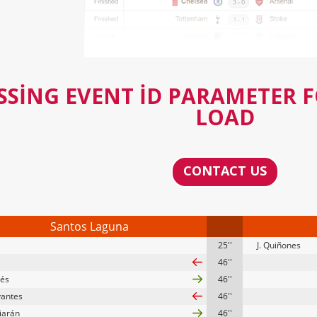
SSING EVENT ID PARAMETER 
LOAD
CONTACT US
Santos Laguna
25''
J. Quiñones
46''
dés
46''
vantes
46''
riarán
46''