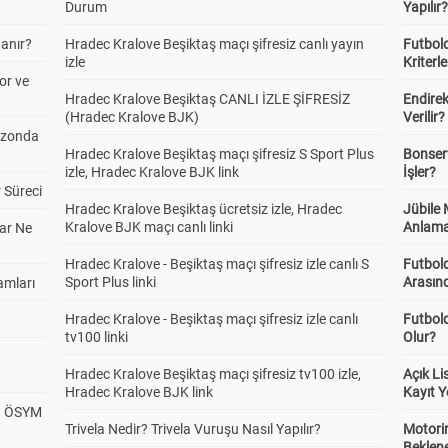
Durum
Yapılır
anır?
Hradec Kralove Beşiktaş maçı şifresiz canlı yayın
Futbold
izle
Kriterle
or ve
Hradec Kralove Beşiktaş CANLI İZLE ŞİFRESİZ
Endire
(Hradec Kralove BJK)
Verilir?
ezonda
Hradec Kralove Beşiktaş maçı şifresiz S Sport Plus
Bonserv
izle, Hradec Kralove BJK link
İşler?
 Süreci
Hradec Kralove Beşiktaş ücretsiz izle, Hradec
Jübile
Kralove BJK maçı canlı linki
Anlama
ar Ne
Hradec Kralove - Beşiktaş maçı şifresiz izle canlı S
Futbold
Sport Plus linki
Arasınd
amları
Hradec Kralove - Beşiktaş maçı şifresiz izle canlı
Futbol
tv100 linki
Olur?
Hradec Kralove Beşiktaş maçı şifresiz tv100 izle,
Açık L
Hradec Kralove BJK link
Kayıt Y
? ÖSYM
Trivela Nedir? Trivela Vuruşu Nasıl Yapılır?
Motorin
Beklene