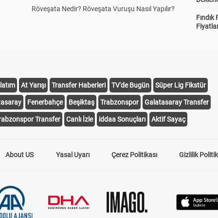
Röveşata Nedir? Röveşata Vuruşu Nasıl Yapılır?
Fındık 
Fiyatla
latım
At Yarışı
Transfer Haberleri
TV'de Bugün
Süper Lig Fikstür
tasaray
Fenerbahçe
Beşiktaş
Trabzonspor
Galatasaray Transfer
rabzonspor Transfer
Canlı İzle
iddaa Sonuçları
Aktif Sayaç
About US
Yasal Uyarı
Çerez Politikası
Gizlilik Politi