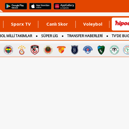
Sporx TV
Canlı Skor
Voleybol
OL MİLLİ TAKIMLAR
SÜPER LİG
TRANSFER HABERLERİ
TV'DE BU