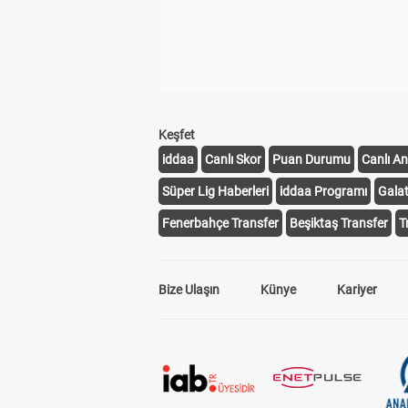
Keşfet
iddaa
Canlı Skor
Puan Durumu
Canlı An
Süper Lig Haberleri
iddaa Programı
Gala
Fenerbahçe Transfer
Beşiktaş Transfer
T
Bize Ulaşın
Künye
Kariyer