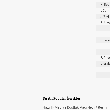
H. Rod
J. Carri
J. Ocej
A. Iba
F. Torr
R. Prie
I. Jeral
Şu An Popüler İçerikler
Hazırlık Maçı ve Dostluk Maçı Nedir? Resmî