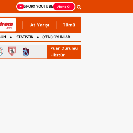
SPORX YOUTUBE
Abone Ol
At Yarışı
Tümü
GÜN
İSTATİSTİK
(YENİ) OYUNLAR
Puan Durumu
Fikstür