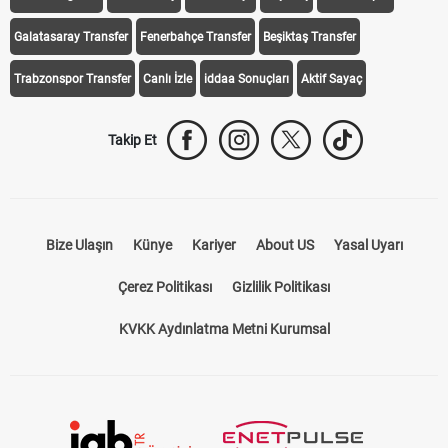
Galatasaray Transfer
Fenerbahçe Transfer
Beşiktaş Transfer
Trabzonspor Transfer
Canlı İzle
iddaa Sonuçları
Aktif Sayaç
Takip Et
Bize Ulaşın
Künye
Kariyer
About US
Yasal Uyarı
Çerez Politikası
Gizlilik Politikası
KVKK Aydınlatma Metni Kurumsal