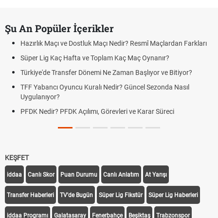
Şu An Popüler İçerikler
Hazırlık Maçı ve Dostluk Maçı Nedir? Resmî Maçlardan Farkları
Süper Lig Kaç Hafta ve Toplam Kaç Maç Oynanır?
Türkiye'de Transfer Dönemi Ne Zaman Başlıyor ve Bitiyor?
TFF Yabancı Oyuncu Kuralı Nedir? Güncel Sezonda Nasıl
Uygulanıyor?
PFDK Nedir? PFDK Açılımı, Görevleri ve Karar Süreci
KEŞFET
iddaa
Canlı Skor
Puan Durumu
Canlı Anlatım
At Yarışı
Transfer Haberleri
TV'de Bugün
Süper Lig Fikstür
Süper Lig Haberleri
iddaa Programı
Galatasaray
Fenerbahçe
Beşiktaş
Trabzonspor