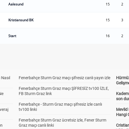
Aalesund
15
2
Kristiansund BK
15
3
Start
16
2
 Nasıl
Fenerbahçe Sturm Graz maçı şifresiz canlı yayın izle
Hürmüz
Gelişm
Fenerbahçe Sturm Graz maçı ŞİFRESİZ tv100 İZLE,
Ne
FB Sturm Graz link
Kademel
son dur
Fenerbahçe - Sturm Graz maçı şifresiz izle canlı
veraj
tv100 linki
Mevlid
Hangi 
Fenerbahçe Sturm Graz ücretsiz izle, Fener Sturm
en
Graz maçı canlı linki
Cristia