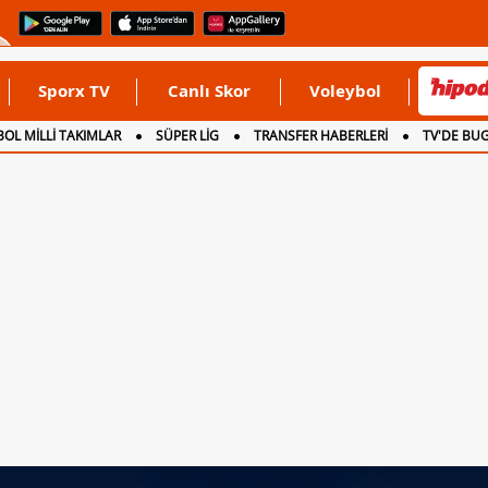
Sporx TV
Canlı Skor
Voleybol
OL MİLLİ TAKIMLAR
SÜPER LİG
TRANSFER HABERLERİ
TV'DE BU