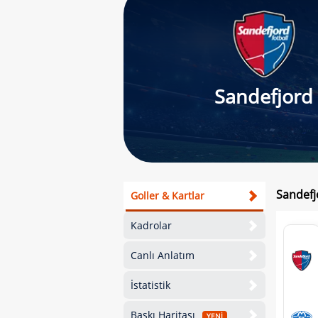
Sandefjord
Sandefj
Goller & Kartlar
Kadrolar
Canlı Anlatım
İstatistik
Baskı Haritası
YENİ