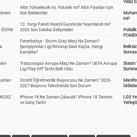
Yıldız 
Altın Yükselecek mi, Yükselir mi? Altın Fiyatları İçin
 Dönem
Son Beklentiler
Muhamm
mi?
12. Yargı Paketi Resmî Gazete'de Yayımlandı mı?
? ÖSYM
2026 Son Dakika Gelişmeleri
Polisl
POMEM 
Fenerbahçe - Sturm Graz Maçı Ne Zaman?
da
Şampiyonlar Ligi Rövanşı Saat Kaçta, Hangi
Belirsi
Kanalda?
Sonras
Alım
Trabzonspor Avrupa Maçı Ne Zaman? UEFA Avrupa
Steam 
Ligi Play-Off Tarihi Belli Oldu
Summer 
atları
Ücretli Öğretmenlik Başvurusu Ne Zaman? 2026-
Manifes
2027 Başvuru Takviminde Son Durum
İddiala
RESİZ
iPhone 18 Ne Zaman Çıkacak? iPhone 18 Tanıtım
LGS Yer
ve Satış Tarihi
Yerleş