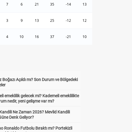
7
6
21
35
-14
13
3
9
13
25
-12
12
4
10
16
37
-21
10
 Boğazı Açıldı mı? Son Durum ve Bölgedeki
eler
i emeklilik gelecek mi? Kademeli emeklilikte
um nedir, yeni gelişme var mı?
 Kandili Ne Zaman 2026? Mevlid Kandili
Güne Denk Geliyor?
no Ronaldo Futbolu Bıraktı mı? Portekizli