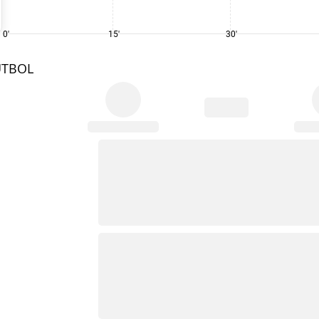
0'
15'
30'
UTBOL