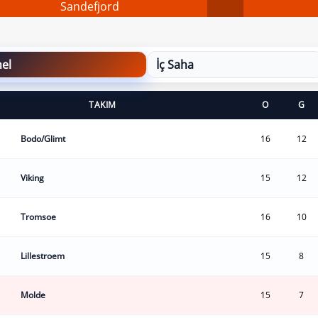
Sandefjord
el
İç Saha
TAKIM
O
G
Bodo/Glimt
16
12
Viking
15
12
Tromsoe
16
10
Lillestroem
15
8
Molde
15
7