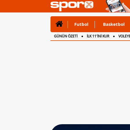
Futbol
Basketbol
GÜNÜN ÖZETİ
İLK 11'İNİ KUR
VOLEYB
CANLI ANLATIM
İNGİLTERE