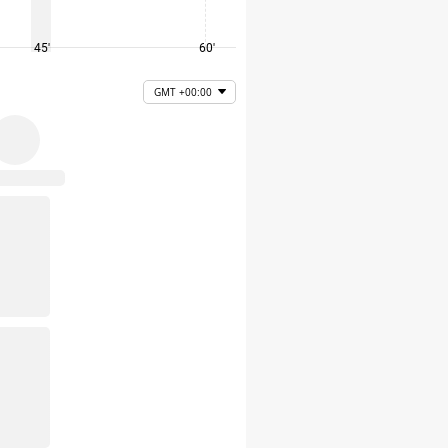
45'
60'
75'
GMT +00:00