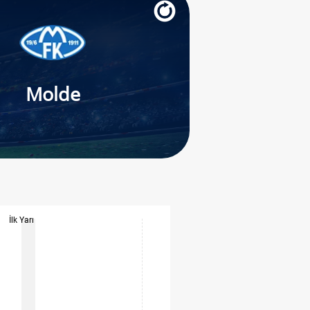
Molde
İlk Yarı