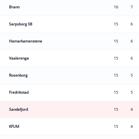
Brann
16
7
Sarpsborg 08
15
6
Hamarkameratene
15
6
Vaalerenga
15
6
Rosenborg
15
5
Fredrikstad
15
5
Sandefjord
15
4
KFUM
15
4