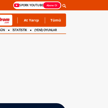
SPORX YOUTUBE
Abone Ol
At Yarışı
Tümü
GÜN
İSTATİSTİK
(YENİ) OYUNLAR