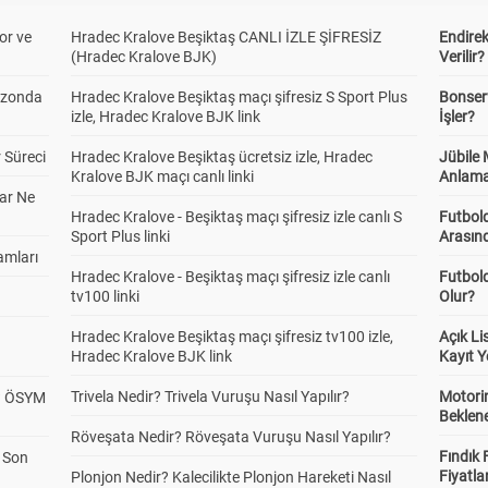
or ve
Hradec Kralove Beşiktaş CANLI İZLE ŞİFRESİZ
Endire
(Hradec Kralove BJK)
Verilir?
ezonda
Hradec Kralove Beşiktaş maçı şifresiz S Sport Plus
Bonserv
izle, Hradec Kralove BJK link
İşler?
 Süreci
Hradec Kralove Beşiktaş ücretsiz izle, Hradec
Jübile
Kralove BJK maçı canlı linki
Anlama
ar Ne
Hradec Kralove - Beşiktaş maçı şifresiz izle canlı S
Futbold
Sport Plus linki
Arasınd
amları
Hradec Kralove - Beşiktaş maçı şifresiz izle canlı
Futbol
tv100 linki
Olur?
Hradec Kralove Beşiktaş maçı şifresiz tv100 izle,
Açık L
Hradec Kralove BJK link
Kayıt Y
Trivela Nedir? Trivela Vuruşu Nasıl Yapılır?
Motorin
? ÖSYM
Beklene
Röveşata Nedir? Röveşata Vuruşu Nasıl Yapılır?
Fındık 
a Son
Fiyatla
Plonjon Nedir? Kalecilikte Plonjon Hareketi Nasıl