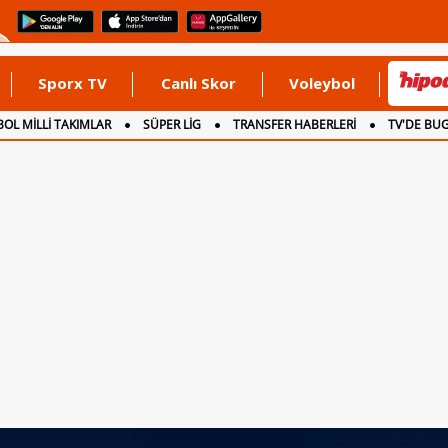
Sporx TV
Canlı Skor
Voleybol
OL MİLLİ TAKIMLAR
SÜPER LİG
TRANSFER HABERLERİ
TV'DE BU