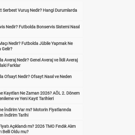
kt Serbest Vuruş Nedir? Hangi Durumlarda
is Nedir? Futbolda Bonservis Sistemi Nasıl
 Maçı Nedir? Futbolda Jübile Yapmak Ne
 Gelir?
a Averaj Nedir? Genel Averaj ve İkili Averaj
aki Farklar
da Ofsayt Nedir? Ofsayt Nasıl ve Neden
ise Kayıtları Ne Zaman 2026? AÖL 2. Dönem
enileme ve Yeni Kayıt Tarihleri
e İndirim Var mı? Motorin Fiyatlarında
n İndirim Tarihi
Fiyatı Açıklandı mı? 2026 TMO Fındık Alım
rı Belli Oldu mu?