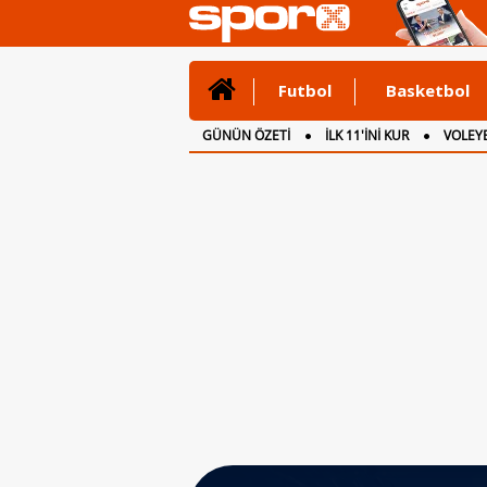
Futbol
Basketbol
GÜNÜN ÖZETİ
İLK 11'İNİ KUR
VOLEYB
CANLI ANLATIM
İNGİLTERE