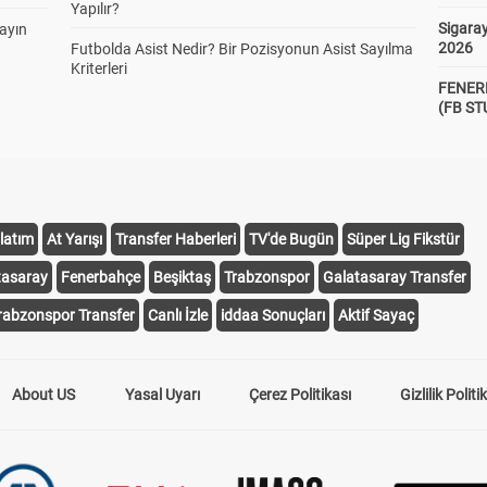
Yapılır?
Sigaray
yayın
2026
Futbolda Asist Nedir? Bir Pozisyonun Asist Sayılma
Kriterleri
FENER
(FB S
latım
At Yarışı
Transfer Haberleri
TV'de Bugün
Süper Lig Fikstür
tasaray
Fenerbahçe
Beşiktaş
Trabzonspor
Galatasaray Transfer
rabzonspor Transfer
Canlı İzle
iddaa Sonuçları
Aktif Sayaç
About US
Yasal Uyarı
Çerez Politikası
Gizlilik Politi