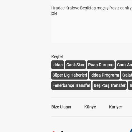
Hradec Kralove Beşiktaş maçı şifresiz canlı 
izle
Keşfet
iddaa
Canlı Skor
Puan Durumu
Canlı An
Süper Lig Haberleri
iddaa Programı
Gala
Fenerbahçe Transfer
Beşiktaş Transfer
T
Bize Ulaşın
Künye
Kariyer