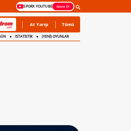
SPORX YOUTUBE
Abone Ol
At Yarışı
Tümü
GÜN
İSTATİSTİK
(YENİ) OYUNLAR