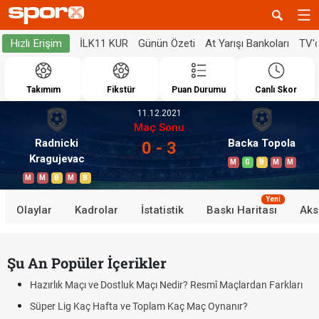
İLK11 KUR
Günün Özeti
At Yarışı Bankoları
TV'
Hızlı Erişim
Takımım
Fikstür
Puan Durumu
Canlı Skor
11.12.2021
Maç Sonu
Radnicki
Backa Topola
0 - 3
Kragujevac
M
G
B
M
M
M
M
B
M
B
Yeni
Olaylar
Kadrolar
İstatistik
Baskı Haritası
Aks
Şu An Popüler İçerikler
Hazırlık Maçı ve Dostluk Maçı Nedir? Resmî Maçlardan Farkları
Süper Lig Kaç Hafta ve Toplam Kaç Maç Oynanır?