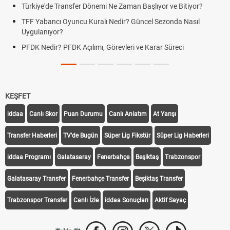
Türkiye'de Transfer Dönemi Ne Zaman Başlıyor ve Bitiyor?
TFF Yabancı Oyuncu Kuralı Nedir? Güncel Sezonda Nasıl
Uygulanıyor?
PFDK Nedir? PFDK Açılımı, Görevleri ve Karar Süreci
KEŞFET
iddaa
Canlı Skor
Puan Durumu
Canlı Anlatım
At Yarışı
Transfer Haberleri
TV'de Bugün
Süper Lig Fikstür
Süper Lig Haberleri
iddaa Programı
Galatasaray
Fenerbahçe
Beşiktaş
Trabzonspor
Galatasaray Transfer
Fenerbahçe Transfer
Beşiktaş Transfer
Trabzonspor Transfer
Canlı İzle
iddaa Sonuçları
Aktif Sayaç