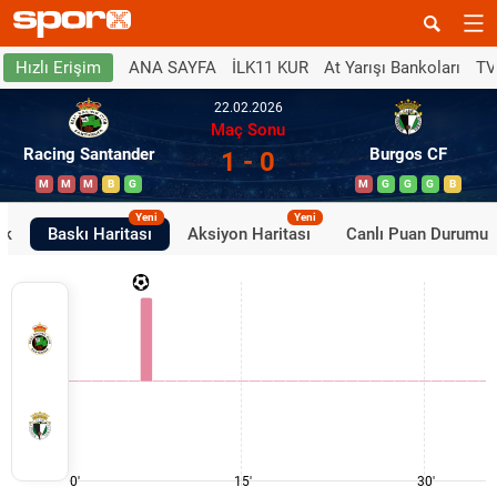
ANA SAYFA
İLK11 KUR
At Yarışı Bankoları
TV
Hızlı Erişim
22.02.2026
Maç Sonu
Racing Santander
Burgos CF
1 - 0
M
M
M
B
G
M
G
G
G
B
Yeni
Yeni
ik
Baskı Haritası
Aksiyon Haritası
Canlı Puan Durumu
0'
15'
30'