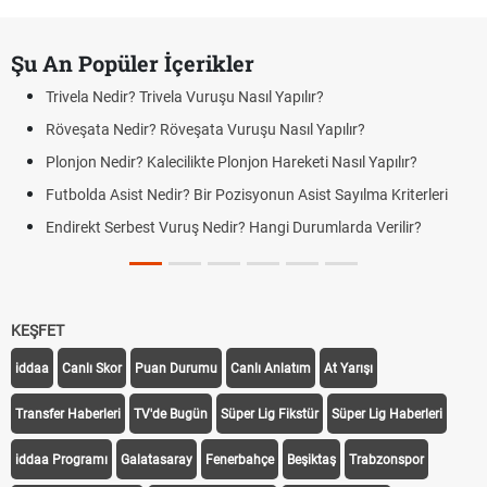
Şu An Popüler İçerikler
Trivela Nedir? Trivela Vuruşu Nasıl Yapılır?
Röveşata Nedir? Röveşata Vuruşu Nasıl Yapılır?
Plonjon Nedir? Kalecilikte Plonjon Hareketi Nasıl Yapılır?
Futbolda Asist Nedir? Bir Pozisyonun Asist Sayılma Kriterleri
Endirekt Serbest Vuruş Nedir? Hangi Durumlarda Verilir?
KEŞFET
iddaa
Canlı Skor
Puan Durumu
Canlı Anlatım
At Yarışı
Transfer Haberleri
TV'de Bugün
Süper Lig Fikstür
Süper Lig Haberleri
iddaa Programı
Galatasaray
Fenerbahçe
Beşiktaş
Trabzonspor