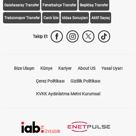
Galatasaray Transfer
Fenerbahçe Transfer
Beşiktaş Transfer
Trabzonspor Transfer
Canlı İzle
iddaa Sonuçları
Aktif Sayaç
Takip Et
Bize Ulaşın
Künye
Kariyer
About US
Yasal Uyarı
Çerez Politikası
Gizlilik Politikası
KVKK Aydınlatma Metni Kurumsal