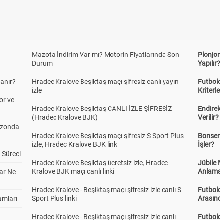
Mazota İndirim Var mı? Motorin Fiyatlarında Son
Plonjon
Durum
Yapılır
anır?
Hradec Kralove Beşiktaş maçı şifresiz canlı yayın
Futbold
izle
Kriterle
or ve
Hradec Kralove Beşiktaş CANLI İZLE ŞİFRESİZ
Endire
(Hradec Kralove BJK)
Verilir?
ezonda
Hradec Kralove Beşiktaş maçı şifresiz S Sport Plus
Bonserv
izle, Hradec Kralove BJK link
İşler?
 Süreci
Hradec Kralove Beşiktaş ücretsiz izle, Hradec
Jübile
Kralove BJK maçı canlı linki
Anlama
ar Ne
Hradec Kralove - Beşiktaş maçı şifresiz izle canlı S
Futbold
Sport Plus linki
Arasınd
amları
Hradec Kralove - Beşiktaş maçı şifresiz izle canlı
Futbol