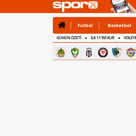
Futbol
Basketbol
GÜNÜN ÖZETİ
İLK 11'İNİ KUR
VOLEYB
CANLI ANLATIM
İNGİLTERE