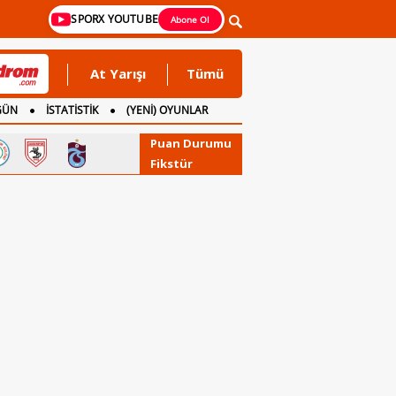
SPORX YOUTUBE
Abone Ol
At Yarışı
Tümü
GÜN
İSTATİSTİK
(YENİ) OYUNLAR
Puan Durumu
Fikstür