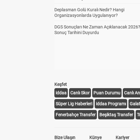
Deplasman Golü Kuralı Nedir? Hangi
Organizasyonlarda Uygulanıyor?
DGS Sonuçları Ne Zaman Açıklanacak 2026
Sonuç Tarihini Duyurdu
Keşfet
iddaa
Canlı Skor
Puan Durumu
Canlı An
Süper Lig Haberleri
iddaa Programı
Gala
Fenerbahçe Transfer
Beşiktaş Transfer
T
Bize Ulaşın
Künye
Kariyer