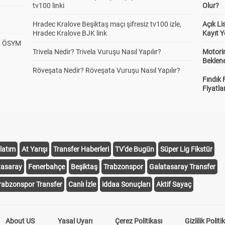
tv100 linki
Olur?
Hradec Kralove Beşiktaş maçı şifresiz tv100 izle,
Açık L
Hradec Kralove BJK link
Kayıt Y
? ÖSYM
Trivela Nedir? Trivela Vuruşu Nasıl Yapılır?
Motorin
Beklene
Röveşata Nedir? Röveşata Vuruşu Nasıl Yapılır?
Fındık 
Fiyatla
latım
At Yarışı
Transfer Haberleri
TV'de Bugün
Süper Lig Fikstür
tasaray
Fenerbahçe
Beşiktaş
Trabzonspor
Galatasaray Transfer
rabzonspor Transfer
Canlı İzle
iddaa Sonuçları
Aktif Sayaç
About US
Yasal Uyarı
Çerez Politikası
Gizlilik Politi