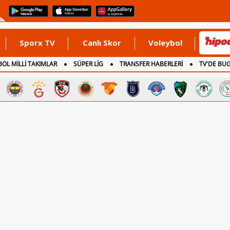
Sporx TV
Canlı Skor
Voleybol
OL MİLLİ TAKIMLAR
SÜPER LİG
TRANSFER HABERLERİ
TV'DE BU