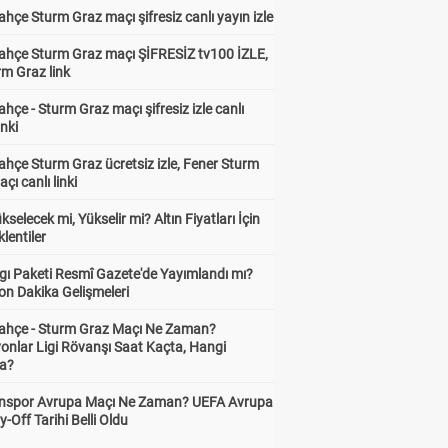
hçe Sturm Graz maçı şifresiz canlı yayın izle
ahçe Sturm Graz maçı ŞİFRESİZ tv100 İZLE,
rm Graz link
hçe - Sturm Graz maçı şifresiz izle canlı
inki
hçe Sturm Graz ücretsiz izle, Fener Sturm
çı canlı linki
ükselecek mi, Yükselir mi? Altın Fiyatları İçin
lentiler
gı Paketi Resmî Gazete'de Yayımlandı mı?
on Dakika Gelişmeleri
ahçe - Sturm Graz Maçı Ne Zaman?
onlar Ligi Rövanşı Saat Kaçta, Hangi
a?
nspor Avrupa Maçı Ne Zaman? UEFA Avrupa
y-Off Tarihi Belli Oldu