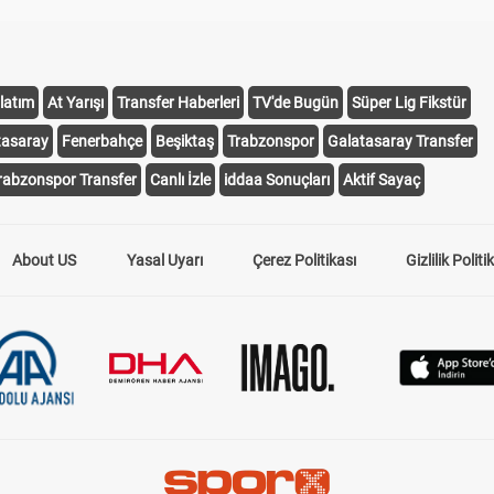
latım
At Yarışı
Transfer Haberleri
TV'de Bugün
Süper Lig Fikstür
tasaray
Fenerbahçe
Beşiktaş
Trabzonspor
Galatasaray Transfer
rabzonspor Transfer
Canlı İzle
iddaa Sonuçları
Aktif Sayaç
About US
Yasal Uyarı
Çerez Politikası
Gizlilik Politi