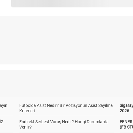
yayın
Futbolda Asist Nedir? Bir Pozisyonun Asist Sayılma
Sigaray
Kriterleri
2026
İZ
Endirekt Serbest Vuruş Nedir? Hangi Durumlarda
FENER
Verilir?
(FB S