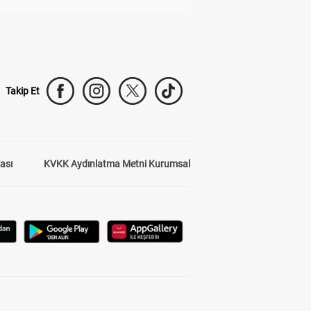
Takip Et
kası
KVKK Aydınlatma Metni Kurumsal