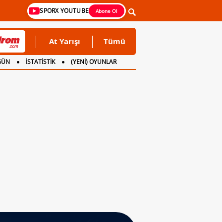
SPORX YOUTUBE
Abone Ol
At Yarışı
Tümü
GÜN
İSTATİSTİK
(YENİ) OYUNLAR