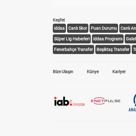
Keşfet
iddaa
Canlı Skor
Puan Durumu
Canlı An
Süper Lig Haberleri
iddaa Programı
Gala
Fenerbahçe Transfer
Beşiktaş Transfer
T
Bize Ulaşın
Künye
Kariyer