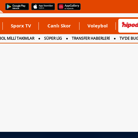
Sporx TV
Canlı Skor
Voleybol
OL MİLLİ TAKIMLAR
SÜPER LİG
TRANSFER HABERLERİ
TV'DE BU