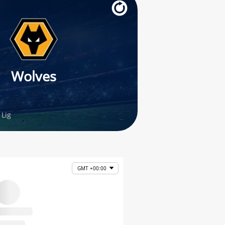
Wolves
Lig
GMT +00:00