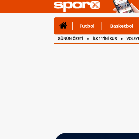
Futbol
Basketbol
GÜNÜN ÖZETİ
İLK 11'İNİ KUR
VOLEYB
CANLI ANLATIM
İNGİLTERE