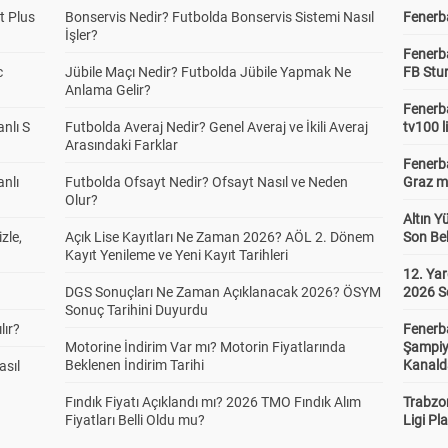
t Plus
Bonservis Nedir? Futbolda Bonservis Sistemi Nasıl
Fenerba
İşler?
Fenerb
c
Jübile Maçı Nedir? Futbolda Jübile Yapmak Ne
FB Stu
Anlama Gelir?
Fenerba
anlı S
Futbolda Averaj Nedir? Genel Averaj ve İkili Averaj
tv100 l
Arasındaki Farklar
Fenerba
anlı
Futbolda Ofsayt Nedir? Ofsayt Nasıl ve Neden
Graz ma
Olur?
Altın Y
zle,
Açık Lise Kayıtları Ne Zaman 2026? AÖL 2. Dönem
Son Bek
Kayıt Yenileme ve Yeni Kayıt Tarihleri
12. Yar
DGS Sonuçları Ne Zaman Açıklanacak 2026? ÖSYM
2026 S
Sonuç Tarihini Duyurdu
lır?
Fenerb
Motorine İndirim Var mı? Motorin Fiyatlarında
Şampiy
Beklenen İndirim Tarihi
Kanald
asıl
Fındık Fiyatı Açıklandı mı? 2026 TMO Fındık Alım
Trabzo
Fiyatları Belli Oldu mu?
Ligi Pla