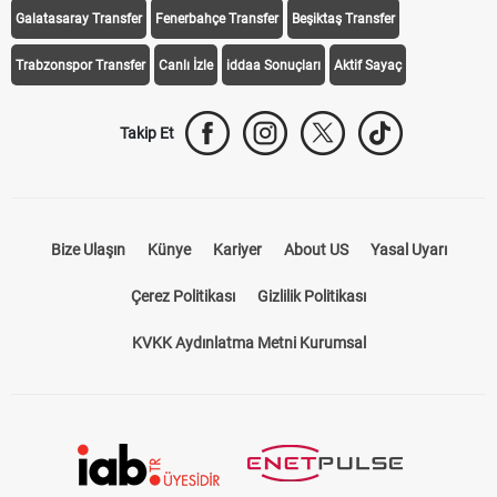
Galatasaray Transfer
Fenerbahçe Transfer
Beşiktaş Transfer
Trabzonspor Transfer
Canlı İzle
iddaa Sonuçları
Aktif Sayaç
Takip Et
Bize Ulaşın
Künye
Kariyer
About US
Yasal Uyarı
Çerez Politikası
Gizlilik Politikası
KVKK Aydınlatma Metni Kurumsal