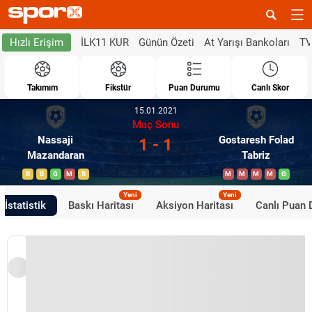
İLK11 KUR
Günün Özeti
At Yarışı Bankoları
TV
Hızlı Erişim
Takımım
Fikstür
Puan Durumu
Canlı Skor
15.01.2021
Maç Sonu
Nassaji
Gostaresh Folad
1 - 1
Mazandaran
Tabriz
B
B
G
M
B
M
M
M
M
G
Yeni
Yeni
İstatistik
Baskı Haritası
Aksiyon Haritası
Canlı Puan