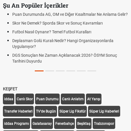
Şu An Popüler İçerikler
Puan Durumunda AG, OM ve Diğer Kısaltmalar Ne Anlama Gelir?
Skor Ne Demek? Sporda Skor ve Sonuç Kavramları
Futbol Nasıl Oynanır? Temel Futbol Kuralları
Deplasman Golü Kuralı Nedir? Hangi Organizasyonlarda
Uygulanıyor?
DGS Sonuçları Ne Zaman Açıklanacak 2026? ÖSYM Sonuç
Tarihini Duyurdu
KEŞFET
iddaa
Canlı Skor
Puan Durumu
Canlı Anlatım
At Yarışı
Transfer Haberleri
TV'de Bugün
Süper Lig Fikstür
Süper Lig Haberleri
iddaa Programı
Galatasaray
Fenerbahçe
Beşiktaş
Trabzonspor