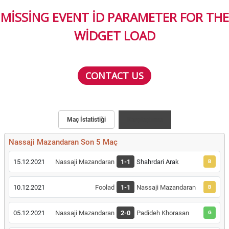
MISSING EVENT ID PARAMETER FOR THE
WIDGET LOAD
CONTACT US
Maç İstatistiği
Karşılaştırma
Nassaji Mazandaran Son 5 Maç
15.12.2021
Nassaji Mazandaran
1-1
Shahrdari Arak
B
10.12.2021
Foolad
1-1
Nassaji Mazandaran
B
05.12.2021
Nassaji Mazandaran
2-0
Padideh Khorasan
G