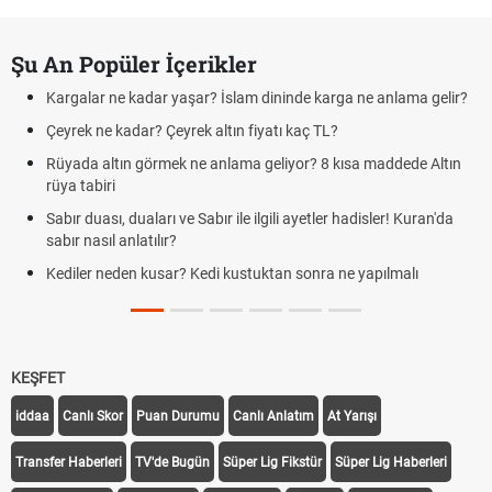
Şu An Popüler İçerikler
Kargalar ne kadar yaşar? İslam dininde karga ne anlama gelir?
Çeyrek ne kadar? Çeyrek altın fiyatı kaç TL?
Rüyada altın görmek ne anlama geliyor? 8 kısa maddede Altın
rüya tabiri
Sabır duası, duaları ve Sabır ile ilgili ayetler hadisler! Kuran'da
sabır nasıl anlatılır?
Kediler neden kusar? Kedi kustuktan sonra ne yapılmalı
KEŞFET
iddaa
Canlı Skor
Puan Durumu
Canlı Anlatım
At Yarışı
Transfer Haberleri
TV'de Bugün
Süper Lig Fikstür
Süper Lig Haberleri