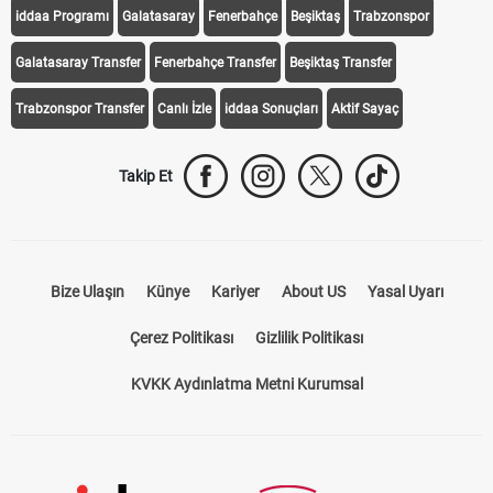
iddaa Programı
Galatasaray
Fenerbahçe
Beşiktaş
Trabzonspor
Galatasaray Transfer
Fenerbahçe Transfer
Beşiktaş Transfer
Trabzonspor Transfer
Canlı İzle
iddaa Sonuçları
Aktif Sayaç
Takip Et
Bize Ulaşın
Künye
Kariyer
About US
Yasal Uyarı
Çerez Politikası
Gizlilik Politikası
KVKK Aydınlatma Metni Kurumsal