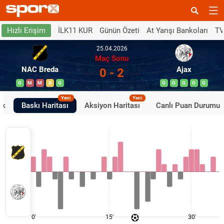
İLK11 KUR
Günün Özeti
At Yarışı Bankoları
TV
Hızlı Erişim
25.04.2026
Maç Sonu
NAC Breda
Ajax
0 - 2
G
M
M
B
G
G
G
G
G
G
Yeni
Yeni
ik
Baskı Haritası
Aksiyon Haritası
Canlı Puan Durumu
0'
15'
30'