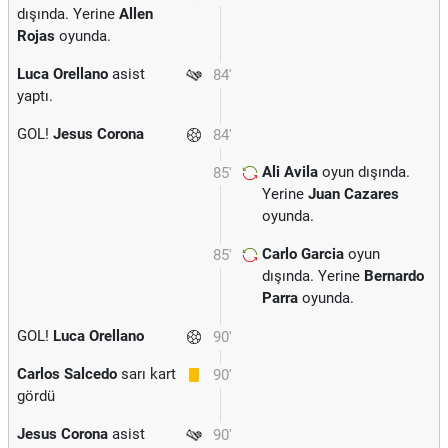
dışında. Yerine
Allen
Rojas
oyunda.
Luca Orellano
asist
84'
yaptı.
GOL!
Jesus Corona
84'
Ali Avila
oyun dışında.
85'
Yerine
Juan Cazares
oyunda.
Carlo Garcia
oyun
85'
dışında. Yerine
Bernardo
Parra
oyunda.
GOL!
Luca Orellano
90'
Carlos Salcedo
sarı kart
90'
gördü
Jesus Corona
asist
90'