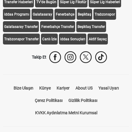
Transfer Haberleri
TV'de Bugün
Süper Lig Fikstür
Süper Lig Haberleri
iddaa Programı
Galatasaray
Fenerbahçe
Beşiktaş
Trabzonspor
Galatasaray Transfer
Fenerbahçe Transfer
Beşiktaş Transfer
Trabzonspor Transfer
Canlı İzle
iddaa Sonuçları
Aktif Sayaç
Takip Et
Bize Ulaşın
Künye
Kariyer
About US
Yasal Uyarı
Çerez Politikası
Gizlilik Politikası
KVKK Aydınlatma Metni Kurumsal