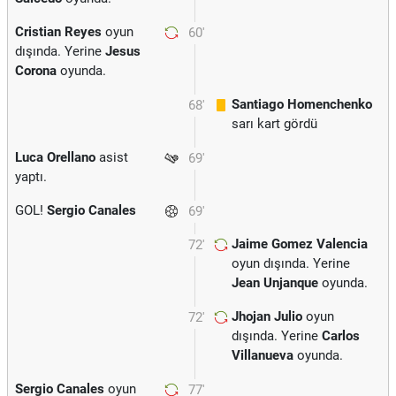
Cristian Reyes
oyun
60'
dışında. Yerine
Jesus
Corona
oyunda.
Santiago Homenchenko
68'
sarı kart gördü
Luca Orellano
asist
69'
yaptı.
GOL!
Sergio Canales
69'
Jaime Gomez Valencia
72'
oyun dışında. Yerine
Jean Unjanque
oyunda.
Jhojan Julio
oyun
72'
dışında. Yerine
Carlos
Villanueva
oyunda.
Sergio Canales
oyun
77'