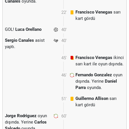
Canales
oyunda.
Francisco Venegas
sarı
22'
kart gördü
GOL!
Luca Orellano
40'
Sergio Canales
asist
40'
yaptı.
Francisco Venegas
ikinci
45'
sarı kart ile oyun dışında.
Fernando Gonzalez
oyun
46'
dışında. Yerine
Daniel
Parra
oyunda.
Guillermo Allison
sarı
51'
kart gördü
Jorge Rodriguez
oyun
60'
dışında. Yerine
Carlos
Salcedo
oyunda.