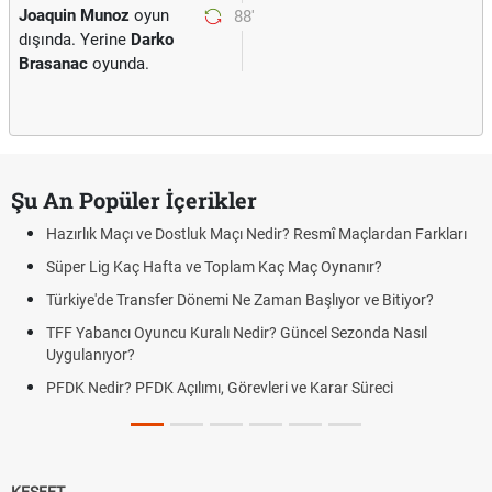
Joaquin Munoz
oyun
88'
dışında. Yerine
Darko
Brasanac
oyunda.
Şu An Popüler İçerikler
Hazırlık Maçı ve Dostluk Maçı Nedir? Resmî Maçlardan Farkları
Süper Lig Kaç Hafta ve Toplam Kaç Maç Oynanır?
Türkiye'de Transfer Dönemi Ne Zaman Başlıyor ve Bitiyor?
TFF Yabancı Oyuncu Kuralı Nedir? Güncel Sezonda Nasıl
Uygulanıyor?
PFDK Nedir? PFDK Açılımı, Görevleri ve Karar Süreci