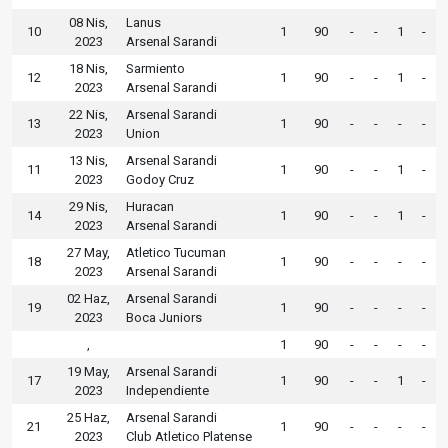
08 Nis,
Lanus
10
1
90
-
-
1
-
2023
Arsenal Sarandi
18 Nis,
Sarmiento
12
1
90
-
-
1
-
2023
Arsenal Sarandi
22 Nis,
Arsenal Sarandi
13
1
90
-
-
-
-
2023
Union
13 Nis,
Arsenal Sarandi
11
1
90
-
-
1
-
2023
Godoy Cruz
29 Nis,
Huracan
14
1
90
-
-
1
-
2023
Arsenal Sarandi
27 May,
Atletico Tucuman
18
1
90
-
-
-
-
2023
Arsenal Sarandi
02 Haz,
Arsenal Sarandi
19
1
90
-
-
-
-
2023
Boca Juniors
,
1
90
-
-
-
-
19 May,
Arsenal Sarandi
17
1
90
-
-
1
-
2023
Independiente
25 Haz,
Arsenal Sarandi
21
1
90
-
-
-
-
2023
Club Atletico Platense