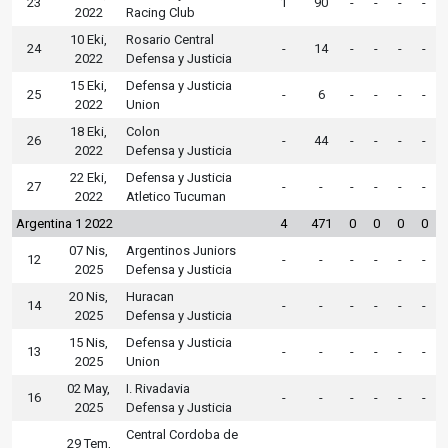
23
1
90
-
-
-
-
2022
Racing Club
10 Eki,
Rosario Central
24
-
14
-
-
-
-
2022
Defensa y Justicia
15 Eki,
Defensa y Justicia
25
-
6
-
-
-
-
2022
Union
18 Eki,
Colon
26
-
44
-
-
-
-
2022
Defensa y Justicia
22 Eki,
Defensa y Justicia
27
-
-
-
-
-
-
2022
Atletico Tucuman
Argentina 1 2022
4
471
0
0
0
0
07 Nis,
Argentinos Juniors
12
-
-
-
-
-
-
2025
Defensa y Justicia
20 Nis,
Huracan
14
-
-
-
-
-
-
2025
Defensa y Justicia
15 Nis,
Defensa y Justicia
13
-
-
-
-
-
-
2025
Union
02 May,
I. Rivadavia
16
-
-
-
-
-
-
2025
Defensa y Justicia
Central Cordoba de
29 Tem,