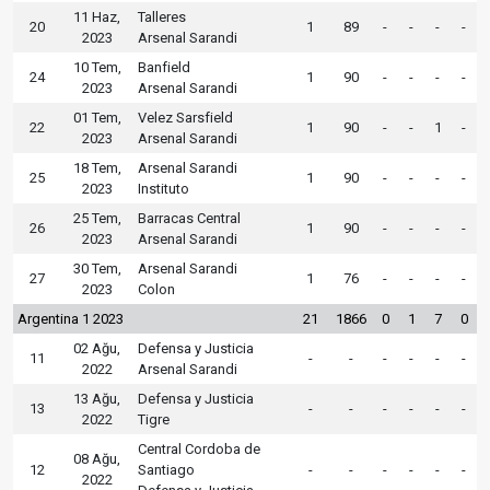
11 Haz,
Talleres
20
1
89
-
-
-
-
2023
Arsenal Sarandi
10 Tem,
Banfield
24
1
90
-
-
-
-
2023
Arsenal Sarandi
01 Tem,
Velez Sarsfield
22
1
90
-
-
1
-
2023
Arsenal Sarandi
18 Tem,
Arsenal Sarandi
25
1
90
-
-
-
-
2023
Instituto
25 Tem,
Barracas Central
26
1
90
-
-
-
-
2023
Arsenal Sarandi
30 Tem,
Arsenal Sarandi
27
1
76
-
-
-
-
2023
Colon
Argentina 1 2023
21
1866
0
1
7
0
02 Ağu,
Defensa y Justicia
11
-
-
-
-
-
-
2022
Arsenal Sarandi
13 Ağu,
Defensa y Justicia
13
-
-
-
-
-
-
2022
Tigre
Central Cordoba de
08 Ağu,
12
Santiago
-
-
-
-
-
-
2022