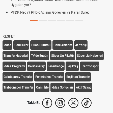
Uygulanıyor?
örevleri ve Karar Süreci
DGS Sonuçları Ne Zaman Açık
Tarihini Duyurdu
KEŞFET
iddaa
Canlı Skor
Puan Durumu
Canlı Anlatım
At Yarışı
Transfer Haberleri
TV'de Bugün
Süper Lig Fikstür
Süper Lig Haberleri
iddaa Programı
Galatasaray
Fenerbahçe
Beşiktaş
Trabzonspor
Galatasaray Transfer
Fenerbahçe Transfer
Beşiktaş Transfer
Trabzonspor Transfer
Canlı İzle
iddaa Sonuçları
Aktif Sayaç
Takip Et