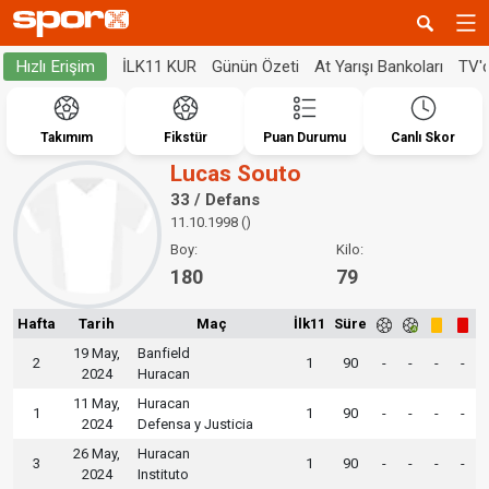
İLK11 KUR
Günün Özeti
At Yarışı Bankoları
TV'
Hızlı Erişim
Takımım
Fikstür
Puan Durumu
Canlı Skor
Lucas Souto
33 / Defans
11.10.1998 ()
Boy:
Kilo:
180
79
Hafta
Tarih
Maç
İlk11
Süre
19 May,
Banfield
2
1
90
-
-
-
-
2024
Huracan
11 May,
Huracan
1
1
90
-
-
-
-
2024
Defensa y Justicia
26 May,
Huracan
3
1
90
-
-
-
-
2024
Instituto