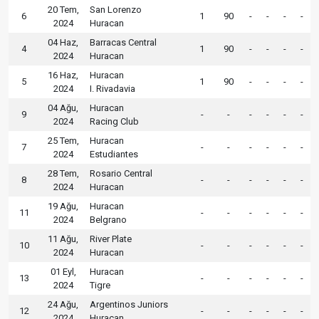
20 Tem,
San Lorenzo
6
1
90
-
-
-
-
2024
Huracan
04 Haz,
Barracas Central
4
1
90
-
-
-
-
2024
Huracan
16 Haz,
Huracan
5
1
90
-
-
-
-
2024
I. Rivadavia
04 Ağu,
Huracan
9
-
-
-
-
-
-
2024
Racing Club
25 Tem,
Huracan
7
-
-
-
-
-
-
2024
Estudiantes
28 Tem,
Rosario Central
8
-
-
-
-
-
-
2024
Huracan
19 Ağu,
Huracan
11
-
-
-
-
-
-
2024
Belgrano
11 Ağu,
River Plate
10
-
-
-
-
-
-
2024
Huracan
01 Eyl,
Huracan
13
-
-
-
-
-
-
2024
Tigre
24 Ağu,
Argentinos Juniors
12
-
-
-
-
-
-
2024
Huracan