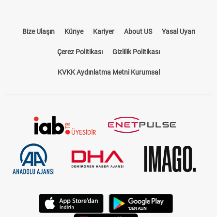
Bize Ulaşın
Künye
Kariyer
About US
Yasal Uyarı
Çerez Politikası
Gizlilik Politikası
KVKK Aydınlatma Metni Kurumsal