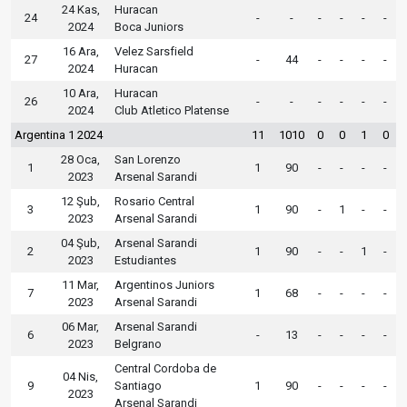
24 Kas,
Huracan
24
-
-
-
-
-
-
2024
Boca Juniors
16 Ara,
Velez Sarsfield
27
-
44
-
-
-
-
2024
Huracan
10 Ara,
Huracan
26
-
-
-
-
-
-
2024
Club Atletico Platense
Argentina 1 2024
11
1010
0
0
1
0
28 Oca,
San Lorenzo
1
1
90
-
-
-
-
2023
Arsenal Sarandi
12 Şub,
Rosario Central
3
1
90
-
1
-
-
2023
Arsenal Sarandi
04 Şub,
Arsenal Sarandi
2
1
90
-
-
1
-
2023
Estudiantes
11 Mar,
Argentinos Juniors
7
1
68
-
-
-
-
2023
Arsenal Sarandi
06 Mar,
Arsenal Sarandi
6
-
13
-
-
-
-
2023
Belgrano
Central Cordoba de
04 Nis,
9
Santiago
1
90
-
-
-
-
2023
Arsenal Sarandi