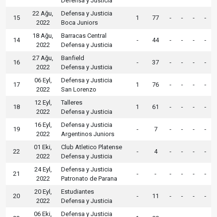
Defensa y Justicia
22 Ağu,
Defensa y Justicia
15
1
77
-
-
-
-
2022
Boca Juniors
18 Ağu,
Barracas Central
14
-
44
-
-
-
-
2022
Defensa y Justicia
27 Ağu,
Banfield
16
-
37
-
-
-
-
2022
Defensa y Justicia
06 Eyl,
Defensa y Justicia
17
1
76
-
-
-
-
2022
San Lorenzo
12 Eyl,
Talleres
18
1
61
-
-
-
-
2022
Defensa y Justicia
16 Eyl,
Defensa y Justicia
19
-
7
-
-
-
-
2022
Argentinos Juniors
01 Eki,
Club Atletico Platense
22
-
4
-
-
-
-
2022
Defensa y Justicia
24 Eyl,
Defensa y Justicia
21
-
-
-
-
-
-
2022
Patronato de Parana
20 Eyl,
Estudiantes
20
-
11
-
-
-
-
2022
Defensa y Justicia
06 Eki,
Defensa y Justicia