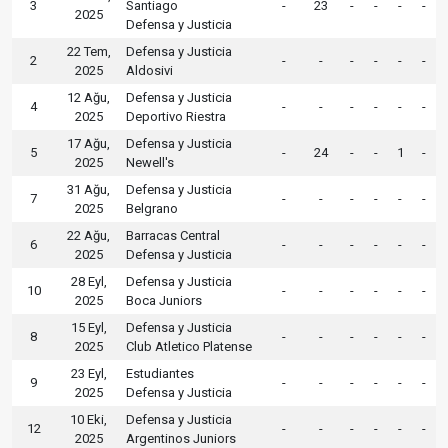
3
Santiago
-
23
-
-
-
-
2025
Defensa y Justicia
22 Tem,
Defensa y Justicia
2
-
-
-
-
-
-
2025
Aldosivi
12 Ağu,
Defensa y Justicia
4
-
-
-
-
-
-
2025
Deportivo Riestra
17 Ağu,
Defensa y Justicia
5
-
24
-
-
1
-
2025
Newell's
31 Ağu,
Defensa y Justicia
7
-
-
-
-
-
-
2025
Belgrano
22 Ağu,
Barracas Central
6
-
-
-
-
-
-
2025
Defensa y Justicia
28 Eyl,
Defensa y Justicia
10
-
-
-
-
-
-
2025
Boca Juniors
15 Eyl,
Defensa y Justicia
8
-
-
-
-
-
-
2025
Club Atletico Platense
23 Eyl,
Estudiantes
9
-
-
-
-
-
-
2025
Defensa y Justicia
10 Eki,
Defensa y Justicia
12
-
-
-
-
-
-
2025
Argentinos Juniors