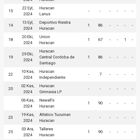
22 Eyl,
Huracan
15
-
-
-
-
-
-
2024
Lanus
13 Eyl,
Deportivo Riestra
14
1
86
-
-
-
-
2024
Huracan
20 Eki,
Union
18
1
67
-
-
1
-
2024
Huracan
Huracan
29 Eki,
19
Central Cordoba de
1
86
-
-
-
-
2024
Santiago
10 Kas,
Huracan
22
-
7
-
-
-
-
2024
Independiente
02 Kas,
Huracan
20
-
-
-
-
-
-
2024
Gimnasia LP
06 Kas,
Newell's
1
90
-
-
-
-
2024
Huracan
19 Kas,
Atletico Tucuman
23
-
-
-
-
-
-
2024
Huracan
03 Ara,
Talleres
25
1
90
-
-
-
-
2024
Huracan