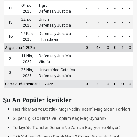
04 Eki,
Tigre
11
-
-
-
-
-
-
2025
Defensa y Justicia
22 Eki,
Union
13
-
-
-
-
-
-
2025
Defensa y Justicia
17 Kas,
Defensa y Justicia
16
-
-
-
-
-
-
2025
I. Rivadavia
Argentina 1 2025
0
47
0
0
1
0
11 Nis,
Defensa y Justicia
2
-
-
-
-
-
-
2025
Vitoria
25 Nis,
Universidad Catolica
3
-
-
-
-
-
-
2025
Defensa y Justicia
Copa Sudamericana 1 2025
0
0
0
0
0
0
Şu An Popüler İçerikler
çı Nedir? Resmî Maçlardan Farkları
Puan Durumunda AG, OM ve Diğ
plam Kaç Maç Oynanır?
Skor Ne Demek? Sporda Skor v
Ne Zaman Başlıyor ve Bitiyor?
Futbol Nasıl Oynanır? Temel Fut
Nedir? Güncel Sezonda Nasıl
Deplasman Golü Kuralı Nedir?