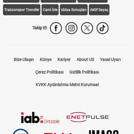
Trabzonspor Transfer
Canlı İzle
iddaa Sonuçları
Aktif Sayaç
Takip Et
Bize Ulaşın
Künye
Kariyer
About US
Yasal Uyarı
Çerez Politikası
Gizlilik Politikası
KVKK Aydınlatma Metni Kurumsal