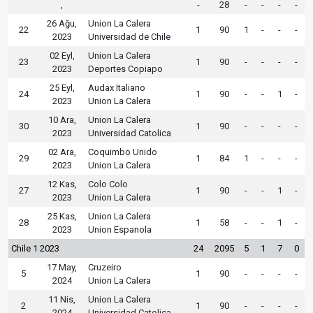
,
-
28
-
-
-
-
26 Ağu,
Union La Calera
22
1
90
1
-
-
-
2023
Universidad de Chile
02 Eyl,
Union La Calera
23
1
90
-
-
-
-
2023
Deportes Copiapo
25 Eyl,
Audax Italiano
24
1
90
-
-
1
-
2023
Union La Calera
10 Ara,
Union La Calera
30
1
90
-
-
-
-
2023
Universidad Catolica
02 Ara,
Coquimbo Unido
29
1
84
1
-
-
-
2023
Union La Calera
12 Kas,
Colo Colo
27
1
90
-
-
1
-
2023
Union La Calera
25 Kas,
Union La Calera
28
1
58
-
-
1
-
2023
Union Espanola
Chile 1 2023
24
2095
5
1
7
0
17 May,
Cruzeiro
5
1
90
-
-
-
-
2024
Union La Calera
11 Nis,
Union La Calera
2
1
90
-
-
-
-
2024
Universidad Catolica