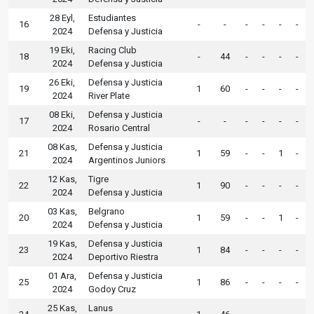
28 Eyl,
Estudiantes
16
-
-
-
-
-
-
2024
Defensa y Justicia
19 Eki,
Racing Club
18
-
44
-
-
-
-
2024
Defensa y Justicia
26 Eki,
Defensa y Justicia
19
1
60
-
-
-
-
2024
River Plate
08 Eki,
Defensa y Justicia
17
-
-
-
-
-
-
2024
Rosario Central
08 Kas,
Defensa y Justicia
21
1
59
-
-
1
-
2024
Argentinos Juniors
12 Kas,
Tigre
22
1
90
-
-
-
-
2024
Defensa y Justicia
03 Kas,
Belgrano
20
1
59
-
-
1
-
2024
Defensa y Justicia
19 Kas,
Defensa y Justicia
23
1
84
-
-
-
-
2024
Deportivo Riestra
01 Ara,
Defensa y Justicia
25
1
86
-
-
-
-
2024
Godoy Cruz
25 Kas,
Lanus