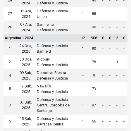
24
1
46
-
-
-
-
2024
Defensa y Justicia
15 Ara,
Defensa y Justicia
27
1
88
-
-
-
-
2024
Union
07 Ara,
Sarmiento
26
1
90
-
-
-
-
2024
Defensa y Justicia
Argentina 1 2024
12
906
0
0
2
0
24 Oca,
Defensa y Justicia
1
1
90
-
-
-
-
2025
Banfield
30 Oca,
Aldosivi
2
1
78
-
-
1
-
2025
Defensa y Justicia
09 Şub,
Deportivo Riestra
4
-
9
-
-
-
-
2025
Defensa y Justicia
12 Şub,
Newell's
5
1
73
-
-
-
-
2025
Defensa y Justicia
Defensa y Justicia
03 Şub,
3
Central Cordoba de
1
87
-
-
-
-
2025
Santiago
15 Şub,
Defensa y Justicia
6
1
66
-
-
-
-
2025
Barracas Central