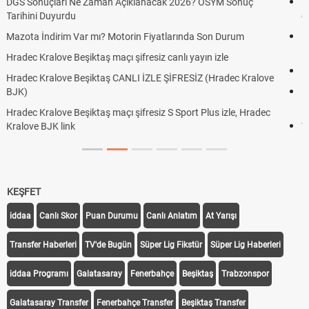
Hradec Kralove Beşiktaş ücretsiz izle, Hradec Kralove BJK maçı
canlı linki
Hradec Kralove - Beşiktaş maçı şifresiz izle canlı S Sport Plus
linki
Hradec Kralove - Beşiktaş maçı şifresiz izle canlı tv100 linki
e
Hradec Kralove Beşiktaş maçı şifresiz tv100 izle, Hradec Kralove
BJK link
Trivela Nedir? Trivela Vuruşu Nasıl Yapılır?
KEŞFET
iddaa
Canlı Skor
Puan Durumu
Canlı Anlatım
At Yarışı
Transfer Haberleri
TV'de Bugün
Süper Lig Fikstür
Süper Lig Haberleri
iddaa Programı
Galatasaray
Fenerbahçe
Beşiktaş
Trabzonspor
Galatasaray Transfer
Fenerbahçe Transfer
Beşiktaş Transfer