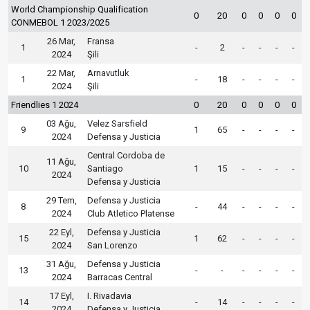
World Championship Qualification
0
20
0
0
0
0
CONMEBOL 1 2023/2025
26 Mar,
Fransa
1
-
2
-
-
-
-
2024
Şili
22 Mar,
Arnavutluk
1
-
18
-
-
-
-
2024
Şili
Friendlies 1 2024
0
20
0
0
0
0
03 Ağu,
Velez Sarsfield
9
1
65
-
-
-
-
2024
Defensa y Justicia
Central Cordoba de
11 Ağu,
10
Santiago
1
15
-
-
-
-
2024
Defensa y Justicia
29 Tem,
Defensa y Justicia
8
-
44
-
-
-
-
2024
Club Atletico Platense
22 Eyl,
Defensa y Justicia
15
1
62
-
-
-
-
2024
San Lorenzo
31 Ağu,
Defensa y Justicia
13
-
-
-
-
-
-
2024
Barracas Central
17 Eyl,
I. Rivadavia
14
-
14
-
-
-
-
2024
Defensa y Justicia