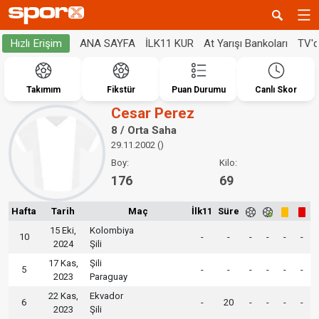
ANA SAYFA
İLK11 KUR
At Yarışı Bankoları
TV'
Hızlı Erişim
Takımım
Fikstür
Puan Durumu
Canlı Skor
Cesar Perez
8 / Orta Saha
29.11.2002 ()
Boy:
Kilo:
176
69
Hafta
Tarih
Maç
İlk11
Süre
15 Eki,
Kolombiya
10
-
-
-
-
-
-
2024
Şili
17 Kas,
Şili
5
-
-
-
-
-
-
2023
Paraguay
22 Kas,
Ekvador
6
-
20
-
-
-
-
2023
Şili