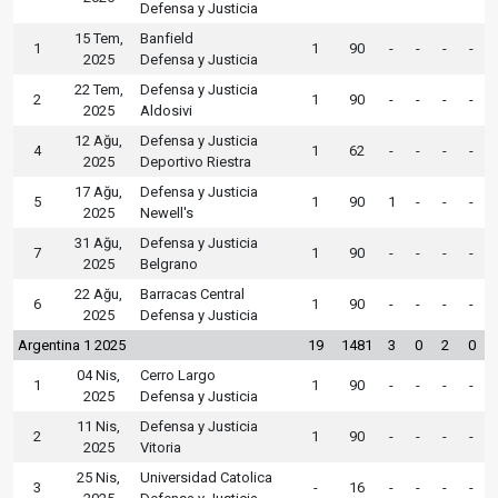
Defensa y Justicia
15 Tem,
Banfield
1
1
90
-
-
-
-
2025
Defensa y Justicia
22 Tem,
Defensa y Justicia
2
1
90
-
-
-
-
2025
Aldosivi
12 Ağu,
Defensa y Justicia
4
1
62
-
-
-
-
2025
Deportivo Riestra
17 Ağu,
Defensa y Justicia
5
1
90
1
-
-
-
2025
Newell's
31 Ağu,
Defensa y Justicia
7
1
90
-
-
-
-
2025
Belgrano
22 Ağu,
Barracas Central
6
1
90
-
-
-
-
2025
Defensa y Justicia
Argentina 1 2025
19
1481
3
0
2
0
04 Nis,
Cerro Largo
1
1
90
-
-
-
-
2025
Defensa y Justicia
11 Nis,
Defensa y Justicia
2
1
90
-
-
-
-
2025
Vitoria
25 Nis,
Universidad Catolica
3
-
16
-
-
-
-