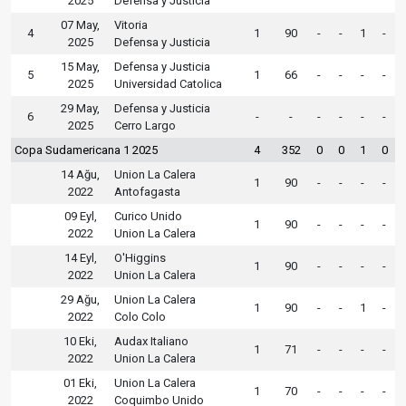
2025
Defensa y Justicia
07 May,
Vitoria
4
1
90
-
-
1
-
2025
Defensa y Justicia
15 May,
Defensa y Justicia
5
1
66
-
-
-
-
2025
Universidad Catolica
29 May,
Defensa y Justicia
6
-
-
-
-
-
-
2025
Cerro Largo
Copa Sudamericana 1 2025
4
352
0
0
1
0
14 Ağu,
Union La Calera
1
90
-
-
-
-
2022
Antofagasta
09 Eyl,
Curico Unido
1
90
-
-
-
-
2022
Union La Calera
14 Eyl,
O'Higgins
1
90
-
-
-
-
2022
Union La Calera
29 Ağu,
Union La Calera
1
90
-
-
1
-
2022
Colo Colo
10 Eki,
Audax Italiano
1
71
-
-
-
-
2022
Union La Calera
01 Eki,
Union La Calera
1
70
-
-
-
-
2022
Coquimbo Unido