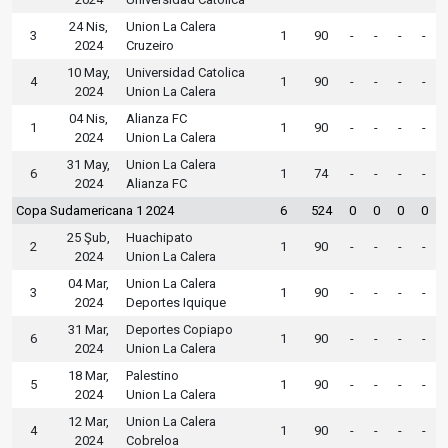
24 Nis,
Union La Calera
3
1
90
-
-
-
-
2024
Cruzeiro
10 May,
Universidad Catolica
4
1
90
-
-
-
-
2024
Union La Calera
04 Nis,
Alianza FC
1
1
90
-
-
-
-
2024
Union La Calera
31 May,
Union La Calera
6
1
74
-
-
-
-
2024
Alianza FC
Copa Sudamericana 1 2024
6
524
0
0
0
0
25 Şub,
Huachipato
2
1
90
-
-
-
-
2024
Union La Calera
04 Mar,
Union La Calera
3
1
90
-
-
-
-
2024
Deportes Iquique
31 Mar,
Deportes Copiapo
6
1
90
-
-
-
-
2024
Union La Calera
18 Mar,
Palestino
5
1
90
-
-
-
-
2024
Union La Calera
12 Mar,
Union La Calera
4
1
90
-
-
-
-
2024
Cobreloa