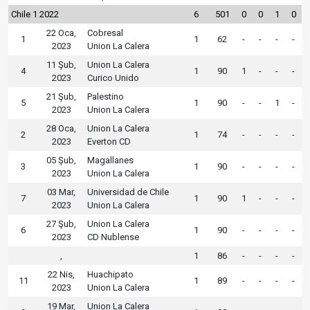
Chile 1 2022
6
501
0
0
1
0
22 Oca,
Cobresal
1
1
62
-
-
-
-
2023
Union La Calera
11 Şub,
Union La Calera
4
1
90
1
-
-
-
2023
Curico Unido
21 Şub,
Palestino
5
1
90
-
-
1
-
2023
Union La Calera
28 Oca,
Union La Calera
2
1
74
-
-
-
-
2023
Everton CD
05 Şub,
Magallanes
3
1
90
-
-
-
-
2023
Union La Calera
03 Mar,
Universidad de Chile
7
1
90
1
-
-
-
2023
Union La Calera
27 Şub,
Union La Calera
6
1
90
-
-
-
-
2023
CD Nublense
,
1
86
-
-
-
-
22 Nis,
Huachipato
11
1
89
-
-
-
-
2023
Union La Calera
19 Mar,
Union La Calera