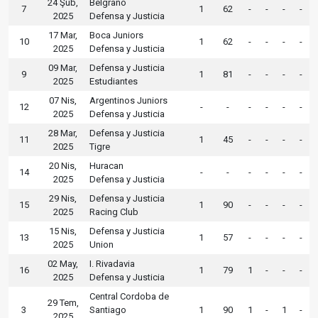
24 Şub,
Belgrano
7
1
62
-
-
-
-
2025
Defensa y Justicia
17 Mar,
Boca Juniors
10
1
62
-
-
-
-
2025
Defensa y Justicia
09 Mar,
Defensa y Justicia
9
1
81
-
-
-
-
2025
Estudiantes
07 Nis,
Argentinos Juniors
12
-
-
-
-
-
-
2025
Defensa y Justicia
28 Mar,
Defensa y Justicia
11
1
45
-
-
-
-
2025
Tigre
20 Nis,
Huracan
14
-
-
-
-
-
-
2025
Defensa y Justicia
29 Nis,
Defensa y Justicia
15
1
90
-
-
-
-
2025
Racing Club
15 Nis,
Defensa y Justicia
13
1
57
-
-
-
-
2025
Union
02 May,
I. Rivadavia
16
1
79
1
-
-
-
2025
Defensa y Justicia
Central Cordoba de
29 Tem,
3
Santiago
1
90
1
-
1
-
2025