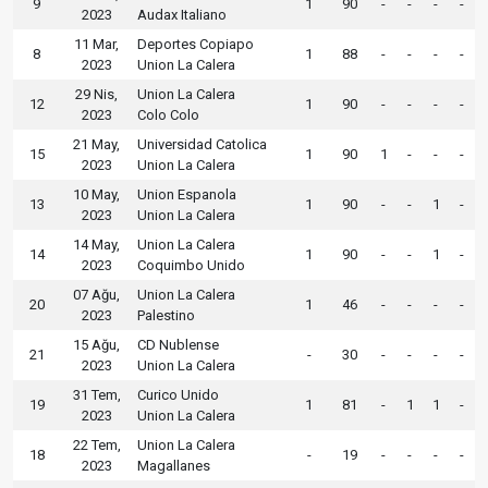
9
1
90
-
-
-
-
2023
Audax Italiano
11 Mar,
Deportes Copiapo
8
1
88
-
-
-
-
2023
Union La Calera
29 Nis,
Union La Calera
12
1
90
-
-
-
-
2023
Colo Colo
21 May,
Universidad Catolica
15
1
90
1
-
-
-
2023
Union La Calera
10 May,
Union Espanola
13
1
90
-
-
1
-
2023
Union La Calera
14 May,
Union La Calera
14
1
90
-
-
1
-
2023
Coquimbo Unido
07 Ağu,
Union La Calera
20
1
46
-
-
-
-
2023
Palestino
15 Ağu,
CD Nublense
21
-
30
-
-
-
-
2023
Union La Calera
31 Tem,
Curico Unido
19
1
81
-
1
1
-
2023
Union La Calera
22 Tem,
Union La Calera
18
-
19
-
-
-
-
2023
Magallanes