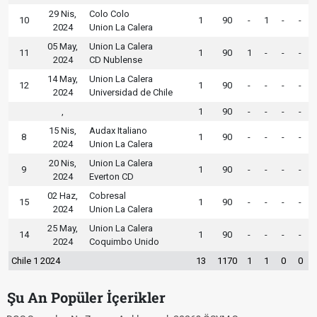
29 Nis,
Colo Colo
10
1
90
-
1
-
-
2024
Union La Calera
05 May,
Union La Calera
11
1
90
1
-
-
-
2024
CD Nublense
14 May,
Union La Calera
12
1
90
-
-
-
-
2024
Universidad de Chile
,
1
90
-
-
-
-
15 Nis,
Audax Italiano
8
1
90
-
-
-
-
2024
Union La Calera
20 Nis,
Union La Calera
9
1
90
-
-
-
-
2024
Everton CD
02 Haz,
Cobresal
15
1
90
-
-
-
-
2024
Union La Calera
25 May,
Union La Calera
14
1
90
-
-
-
-
2024
Coquimbo Unido
Chile 1 2024
13
1170
1
1
0
0
Şu An Popüler İçerikler