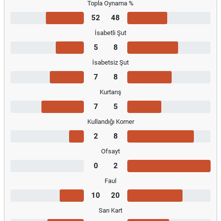
Topla Oynama %
52
48
İsabetli Şut
5
8
İsabetsiz Şut
7
8
Kurtarış
7
5
Kullandığı Korner
2
8
Ofsayt
0
2
Faul
10
20
Sarı Kart