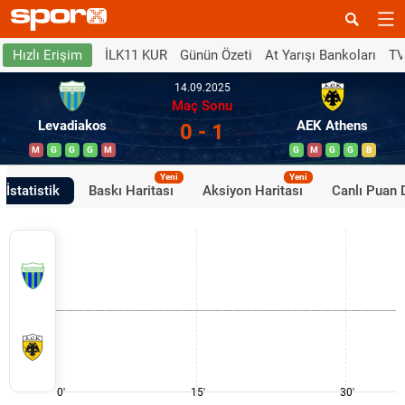
İLK11 KUR
Günün Özeti
At Yarışı Bankoları
TV
Hızlı Erişim
14.09.2025
Maç Sonu
Levadiakos
AEK Athens
0 - 1
M
G
G
G
M
G
M
G
G
B
Yeni
Yeni
İstatistik
Baskı Haritası
Aksiyon Haritası
Canlı Puan
0'
15'
30'