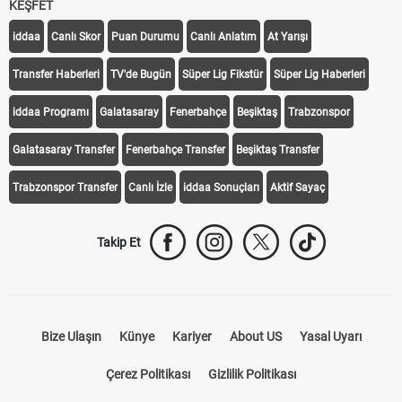
KEŞFET
iddaa
Canlı Skor
Puan Durumu
Canlı Anlatım
At Yarışı
Transfer Haberleri
TV'de Bugün
Süper Lig Fikstür
Süper Lig Haberleri
iddaa Programı
Galatasaray
Fenerbahçe
Beşiktaş
Trabzonspor
Galatasaray Transfer
Fenerbahçe Transfer
Beşiktaş Transfer
Trabzonspor Transfer
Canlı İzle
iddaa Sonuçları
Aktif Sayaç
Takip Et
Bize Ulaşın
Künye
Kariyer
About US
Yasal Uyarı
Çerez Politikası
Gizlilik Politikası