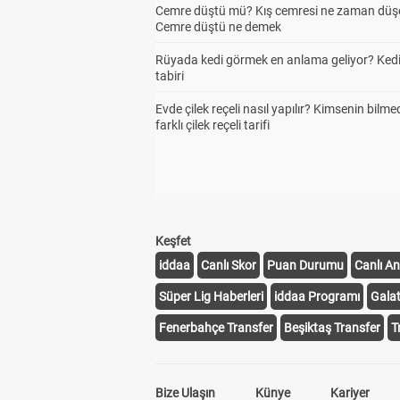
Cemre düştü mü? Kış cemresi ne zaman düş
Cemre düştü ne demek
Rüyada kedi görmek en anlama geliyor? Kedi
tabiri
Evde çilek reçeli nasıl yapılır? Kimsenin bilme
farklı çilek reçeli tarifi
Keşfet
iddaa
Canlı Skor
Puan Durumu
Canlı An
Süper Lig Haberleri
iddaa Programı
Gala
Fenerbahçe Transfer
Beşiktaş Transfer
T
Bize Ulaşın
Künye
Kariyer