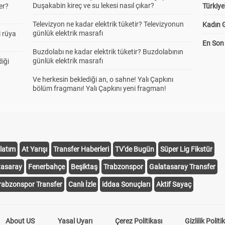
Duşakabin kireç ve su lekesi nasıl çıkar?
er?
Türkiye
Televizyon ne kadar elektrik tüketir? Televizyonun
Kadın G
günlük elektrik masrafı
 rüya
En Son 
Buzdolabı ne kadar elektrik tüketir? Buzdolabının
günlük elektrik masrafı
diği
Ve herkesin beklediği an, o sahne! Yalı Çapkını
bölüm fragmanı! Yalı Çapkını yeni fragman!
latım
At Yarışı
Transfer Haberleri
TV'de Bugün
Süper Lig Fikstür
tasaray
Fenerbahçe
Beşiktaş
Trabzonspor
Galatasaray Transfer
rabzonspor Transfer
Canlı İzle
iddaa Sonuçları
Aktif Sayaç
About US
Yasal Uyarı
Çerez Politikası
Gizlilik Politi