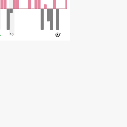
45'
60'
75'