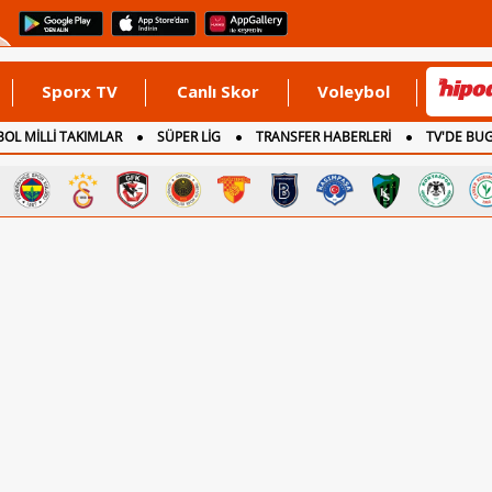
Sporx TV
Canlı Skor
Voleybol
OL MİLLİ TAKIMLAR
SÜPER LİG
TRANSFER HABERLERİ
TV'DE BU