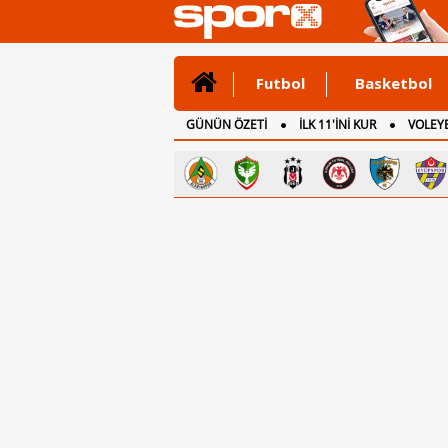
Futbol
Basketbol
GÜNÜN ÖZETİ
İLK 11'İNİ KUR
VOLEYB
CANLI ANLATIM
İNGİLTERE