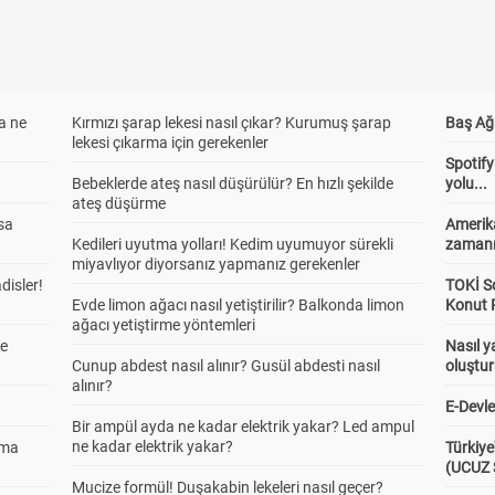
a ne
Kırmızı şarap lekesi nasıl çıkar? Kurumuş şarap
Baş Ağr
lekesi çıkarma için gerekenler
Spotify
Bebeklerde ateş nasıl düşürülür? En hızlı şekilde
yolu...
ateş düşürme
sa
Amerika
Kedileri uyutma yolları! Kedim uyumuyor sürekli
zaman
miyavlıyor diyorsanız yapmanız gerekenler
adisler!
TOKİ So
Evde limon ağacı nasıl yetiştirilir? Balkonda limon
Konut P
ağacı yetiştirme yöntemleri
ne
Nasıl y
Cunup abdest nasıl alınır? Gusül abdesti nasıl
oluştu
alınır?
E-Devle
Bir ampül ayda ne kadar elektrik yakar? Led ampul
ne kadar elektrik yakar?
ama
Türkiye
(UCUZ
Mucize formül! Duşakabin lekeleri nasıl geçer?