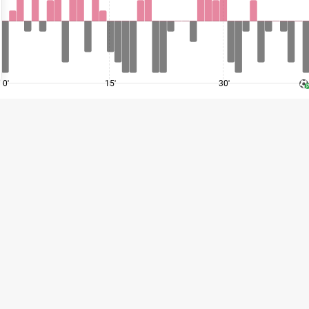
0'
15'
30'