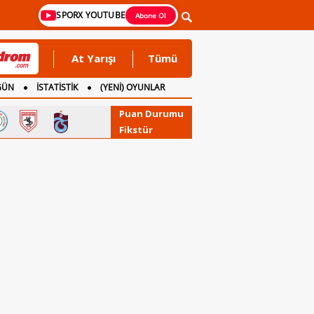
SPORX YOUTUBE
Abone Ol
At Yarışı
Tümü
GÜN
İSTATİSTİK
(YENİ) OYUNLAR
Puan Durumu
Fikstür