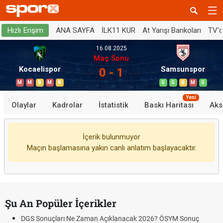
ANA SAYFA
İLK11 KUR
At Yarışı Bankoları
TV'
Hızlı Erişim
16.08.2025
Maç Sonu
Kocaelispor
Samsunspor
0 - 1
M
M
B
M
B
G
G
B
M
G
Yeni
Olaylar
Kadrolar
İstatistik
Baskı Haritası
Aks
İçerik bulunmuyor
Maçın başlamasına yakın canlı anlatım başlayacaktır.
Şu An Popüler İçerikler
DGS Sonuçları Ne Zaman Açıklanacak 2026? ÖSYM Sonuç