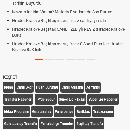
Tarihini Duyurdu
Mazota İndirim Var mı? Motorin Fiyatlarında Son Durum
Hradec Kralove Beşiktaş maçı şifresiz canlı yayın izle
Hradec Kralove Beşiktaş CANLI İZLE ŞİFRESİZ (Hradec Kralove
BJK)
Hradec Kralove Beşiktaş maçı şifresiz S Sport Plus izle, Hradec
Kralove BJK link
KEŞFET
iddaa
Canlı Skor
Puan Durumu
Canlı Anlatım
At Yarışı
Transfer Haberleri
TV'de Bugün
Süper Lig Fikstür
Süper Lig Haberleri
iddaa Programı
Galatasaray
Fenerbahçe
Beşiktaş
Trabzonspor
Galatasaray Transfer
Fenerbahçe Transfer
Beşiktaş Transfer