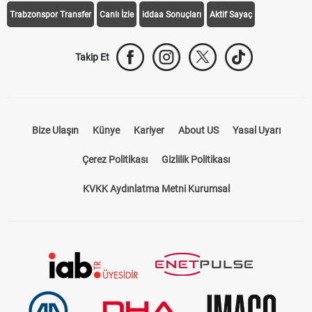
Trabzonspor Transfer
Canlı İzle
iddaa Sonuçları
Aktif Sayaç
Takip Et
Bize Ulaşın
Künye
Kariyer
About US
Yasal Uyarı
Çerez Politikası
Gizlilik Politikası
KVKK Aydınlatma Metni Kurumsal